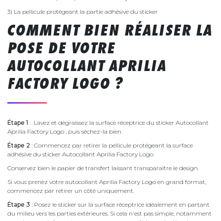
3) La pellicule protégeant la partie adhésive du sticker
COMMENT BIEN RÉALISER LA
POSE DE VOTRE
AUTOCOLLANT APRILIA
FACTORY LOGO ?
Étape 1
: Lavez et dégraissez la surface réceptrice du sticker Autocollant
Aprilia Factory Logo , puis séchez-la bien.
Étape 2
: Commencez par retirer la pellicule protégeant la surface
adhésive du sticker Autocollant Aprilia Factory Logo
Conservez bien le papier de transfert laissant transparaître le design.
Si vous prenez votre autocollant Aprilia Factory Logo en grand format,
commencez par retirer un côté uniquement.
Étape 3
: Posez le sticker sur la surface réceptrice idéalement en partant
du milieu vers les parties extérieures. Si cela n'est pas simple, notamment