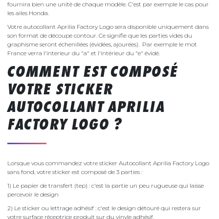
fournira bien une unité de chaque modèle. C'est par exemple le cas pour
les ailes Honda.
Votre autocollant Aprilia Factory Logo sera disponible uniquement dans
son format de découpe contour. Ce signifie que les parties vides du
graphisme seront échenillées (évidées, ajourées). Par exemple le mot
France verra l'interieur du "a" et l'intérieur du "e" évidé.
COMMENT EST COMPOSÉ
VOTRE STICKER
AUTOCOLLANT APRILIA
FACTORY LOGO ?
Lorsque vous commandez votre sticker Autocollant Aprilia Factory Logo
sans fond, votre sticker est composé de 3 parties :
1) Le papier de transfert (tep) : c'est la partie un peu rugueuse qui laisse
percevoir le design
2) Le sticker ou lettrage adhésif : c'est le design détouré qui restera sur
votre surface réceptrice produit sur du vinyle adhésif.