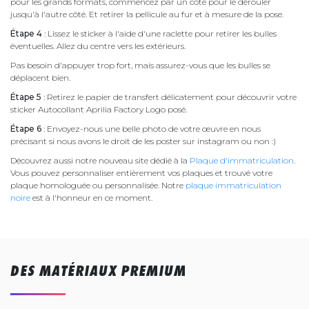
pour les grands formats, commencez par un côté pour le dérouler
jusqu'à l'autre côté. Et retirer la pellicule au fur et à mesure de la pose.
Étape 4
: Lissez le sticker à l'aide d'une raclette pour retirer les bulles
éventuelles. Allez du centre vers les extérieurs.
Pas besoin d'appuyer trop fort, mais assurez-vous que les bulles se
déplacent bien.
Étape 5
: Retirez le papier de transfert délicatement pour découvrir votre
sticker Autocollant Aprilia Factory Logo posé.
Étape 6
: Envoyez-nous une belle photo de votre œuvre en nous
précisant si nous avons le droit de les poster sur instagram ou non :)
Découvrez aussi notre nouveau site dédié à la
Plaque d'immatriculation
.
Vous pouvez personnaliser entièrement vos plaques et trouvé votre
plaque homologuée ou personnalisée. Notre
plaque immatriculation
noire
est à l'honneur en ce moment.
DES MATÉRIAUX PREMIUM