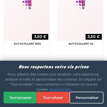
AUTOCOLLANT OMP
AUTOCOLLANT OZ
Nous respectons votre vie privee
Nous utilisons des cookies pour ameliorer votre experience,
analyser le trafic et personnaliser les contenus. En cliquant sur
"Tout accepter", vous consentez a l'utilisation de tous les
3,50 €
8,85 €
11,80 €
cookies.
En savoir plus
AUTOCOLLANT PENNZOIL
AUTOCOLLANT PEUGOT
Tout accepter
Tout refuser
Personnaliser