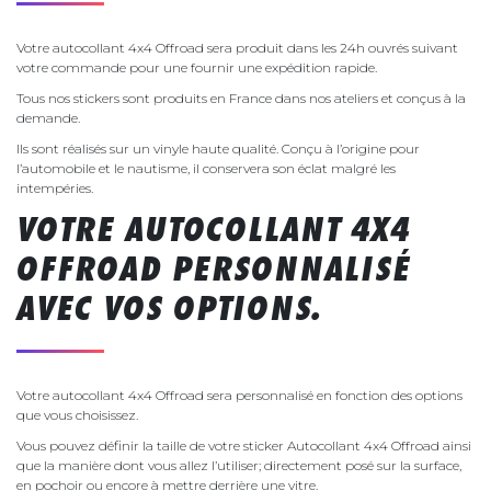
Votre autocollant 4x4 Offroad sera produit dans les 24h ouvrés suivant
votre commande pour une fournir une expédition rapide.
Tous nos stickers sont produits en France dans nos ateliers et conçus à la
demande.
Ils sont réalisés sur un vinyle haute qualité. Conçu à l’origine pour
l’automobile et le nautisme, il conservera son éclat malgré les
intempéries.
VOTRE AUTOCOLLANT 4X4
OFFROAD PERSONNALISÉ
AVEC VOS OPTIONS.
Votre autocollant 4x4 Offroad sera personnalisé en fonction des options
que vous choisissez.
Vous pouvez définir la taille de votre sticker Autocollant 4x4 Offroad ainsi
que la manière dont vous allez l’utiliser; directement posé sur la surface,
en pochoir ou encore à mettre derrière une vitre.