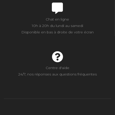
Chat en ligne
10h à 20h du lundi au samedi
Disponible en bas à droite de votre écran
Centre d'aide
24/7, nos réponses aux questions fréquentes