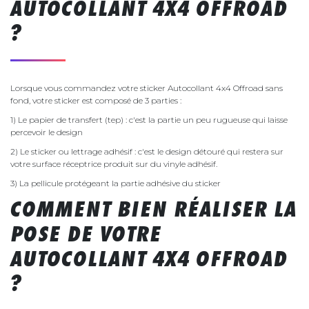
AUTOCOLLANT 4X4 OFFROAD
?
Lorsque vous commandez votre sticker Autocollant 4x4 Offroad sans
fond, votre sticker est composé de 3 parties :
1) Le papier de transfert (tep) : c'est la partie un peu rugueuse qui laisse
percevoir le design
2) Le sticker ou lettrage adhésif : c'est le design détouré qui restera sur
votre surface réceptrice produit sur du vinyle adhésif.
3) La pellicule protégeant la partie adhésive du sticker
COMMENT BIEN RÉALISER LA
POSE DE VOTRE
AUTOCOLLANT 4X4 OFFROAD
?