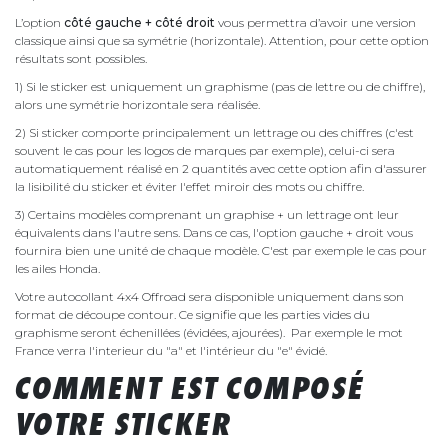
L’option
côté gauche + côté droit
vous permettra d’avoir une version
classique ainsi que sa symétrie (horizontale). Attention, pour cette option
résultats sont possibles.
1) Si le sticker est uniquement un graphisme (pas de lettre ou de chiffre),
alors une symétrie horizontale sera réalisée.
2) Si sticker comporte principalement un lettrage ou des chiffres (c'est
souvent le cas pour les logos de marques par exemple), celui-ci sera
automatiquement réalisé en 2 quantités avec cette option afin d'assurer
la lisibilité du sticker et éviter l'effet miroir des mots ou chiffre.
3) Certains modèles comprenant un graphise + un lettrage ont leur
équivalents dans l'autre sens. Dans ce cas, l'option gauche + droit vous
fournira bien une unité de chaque modèle. C'est par exemple le cas pour
les ailes Honda.
Votre autocollant 4x4 Offroad sera disponible uniquement dans son
format de découpe contour. Ce signifie que les parties vides du
graphisme seront échenillées (évidées, ajourées). Par exemple le mot
France verra l'interieur du "a" et l'intérieur du "e" évidé.
COMMENT EST COMPOSÉ
VOTRE STICKER