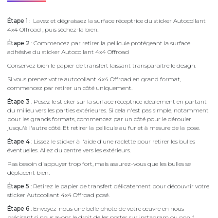
Étape 1
: Lavez et dégraissez la surface réceptrice du sticker Autocollant
4x4 Offroad , puis séchez-la bien.
Étape 2
: Commencez par retirer la pellicule protégeant la surface
adhésive du sticker Autocollant 4x4 Offroad
Conservez bien le papier de transfert laissant transparaître le design.
Si vous prenez votre autocollant 4x4 Offroad en grand format,
commencez par retirer un côté uniquement.
Étape 3
: Posez le sticker sur la surface réceptrice idéalement en partant
du milieu vers les parties extérieures. Si cela n'est pas simple, notamment
pour les grands formats, commencez par un côté pour le dérouler
jusqu'à l'autre côté. Et retirer la pellicule au fur et à mesure de la pose.
Étape 4
: Lissez le sticker à l'aide d'une raclette pour retirer les bulles
éventuelles. Allez du centre vers les extérieurs.
Pas besoin d'appuyer trop fort, mais assurez-vous que les bulles se
déplacent bien.
Étape 5
: Retirez le papier de transfert délicatement pour découvrir votre
sticker Autocollant 4x4 Offroad posé.
Étape 6
: Envoyez-nous une belle photo de votre œuvre en nous
précisant si nous avons le droit de les poster sur instagram ou non :)