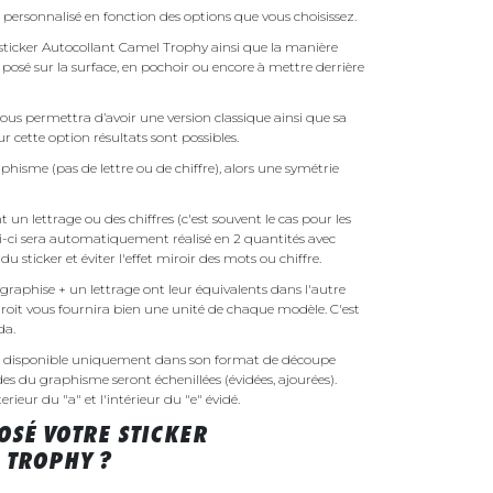
personnalisé en fonction des options que vous choisissez.
e sticker Autocollant Camel Trophy ainsi que la manière
t posé sur la surface, en pochoir ou encore à mettre derrière
ous permettra d’avoir une version classique ainsi que sa
r cette option résultats sont possibles.
phisme (pas de lettre ou de chiffre), alors une symétrie
un lettrage ou des chiffres (c'est souvent le cas pour les
i-ci sera automatiquement réalisé en 2 quantités avec
é du sticker et éviter l'effet miroir des mots ou chiffre.
raphise + un lettrage ont leur équivalents dans l'autre
droit vous fournira bien une unité de chaque modèle. C'est
nda.
a disponible uniquement dans son format de découpe
ides du graphisme seront échenillées (évidées, ajourées).
rieur du "a" et l'intérieur du "e" évidé.
SÉ VOTRE STICKER
 TROPHY ?