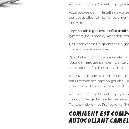
Votre autocollant Camel Trophy sera 
Vous pouvez définir la taille de votr
dont vous allez l’utiliser; directemen
une vitre.
L’option
côté gauche + côté droit
v
symétrie (horizontale). Attention, pou
1) Si le sticker est uniquement un gra
horizontale sera réalisée.
2) Si sticker comporte principalement 
logos de marques par exemple), celu
cette option afin d'assurer la lisibilit
3) Certains modèles comprenant un g
sens. Dans ce cas, l'option gauche + 
par exemple le cas pour les ailes Ho
Votre autocollant Camel Trophy ser
contour. Ce signifie que les parties v
Par exemple le mot France verra l'inte
COMMENT EST COMPO
AUTOCOLLANT CAMEL