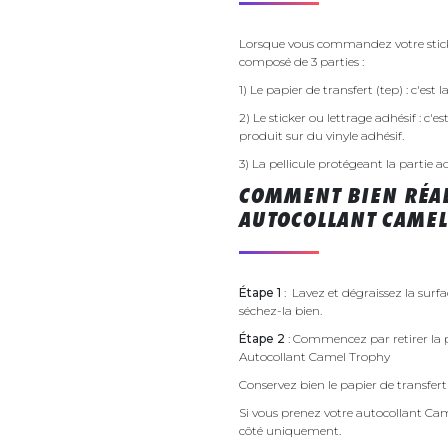
Lorsque vous commandez votre sticke
composé de 3 parties :
1) Le papier de transfert (tep) : c'est
2) Le sticker ou lettrage adhésif : c'e
produit sur du vinyle adhésif.
3) La pellicule protégeant la partie a
COMMENT BIEN RÉAL
AUTOCOLLANT CAMEL
Étape 1
: Lavez et dégraissez la surf
séchez-la bien.
Étape 2
: Commencez par retirer la p
Autocollant Camel Trophy
Conservez bien le papier de transfert 
Si vous prenez votre autocollant C
côté uniquement.