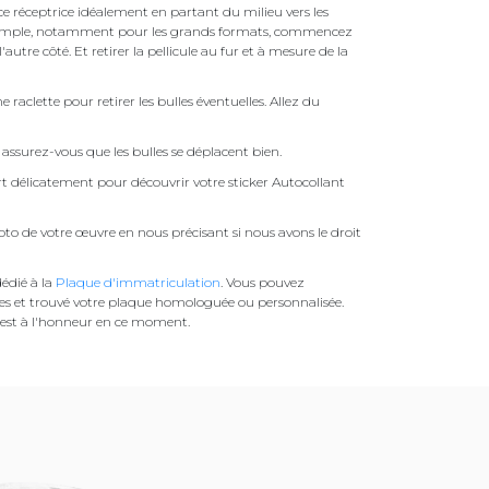
face réceptrice idéalement en partant du milieu vers les
pas simple, notamment pour les grands formats, commencez
autre côté. Et retirer la pellicule au fur et à mesure de la
une raclette pour retirer les bulles éventuelles. Allez du
assurez-vous que les bulles se déplacent bien.
ert délicatement pour découvrir votre sticker Autocollant
to de votre œuvre en nous précisant si nous avons le droit
édié à la
Plaque d'immatriculation
. Vous pouvez
es et trouvé votre plaque homologuée ou personnalisée.
est à l'honneur en ce moment.