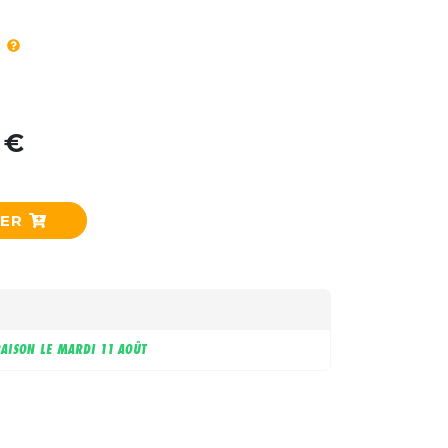
 €
IER
RAISON LE
MARDI 11 AOÛT