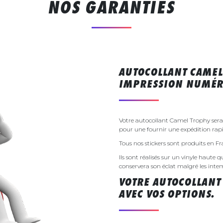
NOS GARANTIES
AUTOCOLLANT CAMEL
IMPRESSION NUMÉR
Votre autocollant Camel Trophy ser
pour une fournir une expédition rapi
Tous nos stickers sont produits en F
Ils sont réalisés sur un vinyle haute q
conservera son éclat malgré les inte
VOTRE AUTOCOLLANT
AVEC VOS OPTIONS.