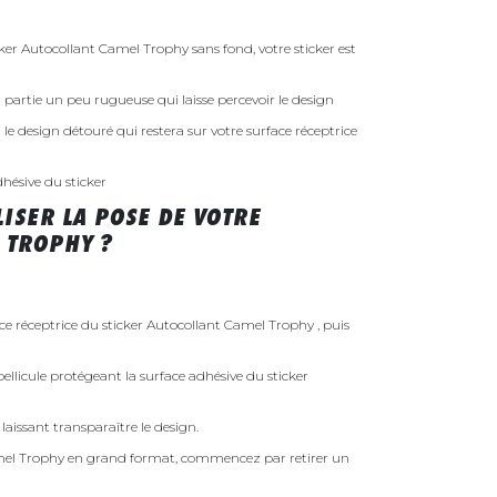
r Autocollant Camel Trophy sans fond, votre sticker est
 la partie un peu rugueuse qui laisse percevoir le design
st le design détouré qui restera sur votre surface réceptrice
dhésive du sticker
ISER LA POSE DE VOTRE
 TROPHY ?
ace réceptrice du sticker Autocollant Camel Trophy , puis
ellicule protégeant la surface adhésive du sticker
laissant transparaître le design.
amel Trophy en grand format, commencez par retirer un