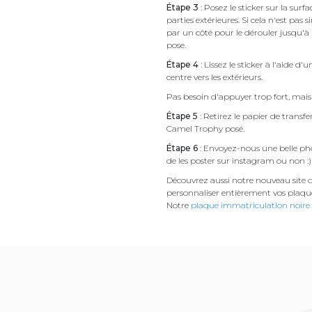
Étape 3
: Posez le sticker sur la sur
parties extérieures. Si cela n'est 
par un côté pour le dérouler jusqu'à l'
pose.
Étape 4
: Lissez le sticker à l'aide d'
centre vers les extérieurs.
Pas besoin d'appuyer trop fort, mais 
Étape 5
: Retirez le papier de transf
Camel Trophy posé.
Étape 6
: Envoyez-nous une belle pho
de les poster sur instagram ou non :)
Découvrez aussi notre nouveau site d
personnaliser entièrement vos plaqu
Notre
plaque immatriculation noire