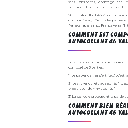
sens. Dans ce cas, l'option gauche + 
par exemple le cas pour les ailes Ho
Votre autocollant 46 Valentino ser
contour. Ce signifie que les parties v
Par exemple le mot France verra l'inte
COMMENT EST COMPO
AUTOCOLLANT 46 VA
Lorsque vous commandez votre sticker
composé de 3 parties :
1) Le papier de transfert (tep) : c'est
2) Le sticker ou lettrage adhésif : c'e
produit sur du vinyle adhésif.
3) La pellicule protégeant la partie a
COMMENT BIEN RÉAL
AUTOCOLLANT 46 VA