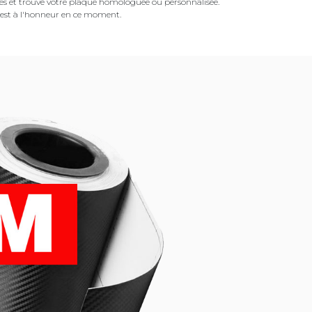
es et trouvé votre plaque homologuée ou personnalisée.
est à l'honneur en ce moment.