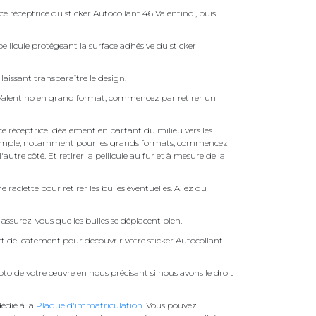
ce réceptrice du sticker Autocollant 46 Valentino , puis
ellicule protégeant la surface adhésive du sticker
laissant transparaître le design.
 Valentino en grand format, commencez par retirer un
face réceptrice idéalement en partant du milieu vers les
pas simple, notamment pour les grands formats, commencez
autre côté. Et retirer la pellicule au fur et à mesure de la
une raclette pour retirer les bulles éventuelles. Allez du
assurez-vous que les bulles se déplacent bien.
ert délicatement pour découvrir votre sticker Autocollant
to de votre œuvre en nous précisant si nous avons le droit
édié à la
Plaque d'immatriculation
. Vous pouvez