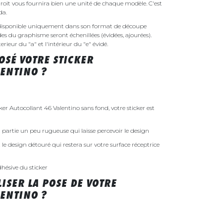
droit vous fournira bien une unité de chaque modèle. C'est
nda.
a disponible uniquement dans son format de découpe
ides du graphisme seront échenillées (évidées, ajourées).
rieur du "a" et l'intérieur du "e" évidé.
SÉ VOTRE STICKER
LENTINO ?
 Autocollant 46 Valentino sans fond, votre sticker est
 la partie un peu rugueuse qui laisse percevoir le design
st le design détouré qui restera sur votre surface réceptrice
dhésive du sticker
ISER LA POSE DE VOTRE
LENTINO ?