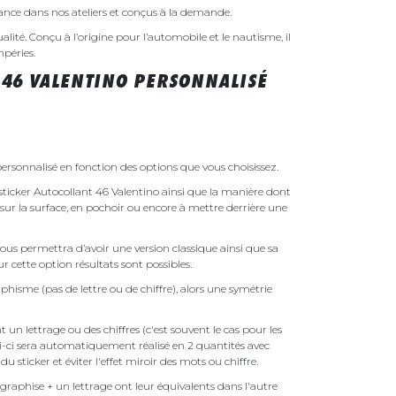
rance dans nos ateliers et conçus à la demande.
ualité. Conçu à l’origine pour l’automobile et le nautisme, il
mpéries.
 46 VALENTINO PERSONNALISÉ
ersonnalisé en fonction des options que vous choisissez.
e sticker Autocollant 46 Valentino ainsi que la manière dont
é sur la surface, en pochoir ou encore à mettre derrière une
ous permettra d’avoir une version classique ainsi que sa
r cette option résultats sont possibles.
phisme (pas de lettre ou de chiffre), alors une symétrie
un lettrage ou des chiffres (c'est souvent le cas pour les
i-ci sera automatiquement réalisé en 2 quantités avec
é du sticker et éviter l'effet miroir des mots ou chiffre.
raphise + un lettrage ont leur équivalents dans l'autre