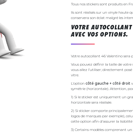
Tous nos stickers sont produits en F
Ils sont réalisés sur un vinyle haute q
conservera son éclat malgré les inte
VOTRE AUTOCOLLANT
AVEC VOS OPTIONS.
Votre autocollant 46 Valentino sera p
Vous pouvez définir la taille de votr
vous allez l’utiliser; directement pos
vitre.
L’option
côté gauche + côté droit
v
symétrie (horizontale). Attention, pou
1) Si le sticker est uniquement un gra
horizontale sera réalisée.
2) Si sticker comporte principalement 
logos de marques par exemple), celu
cette option afin d'assurer la lisibilit
3) Certains modèles comprenant un g