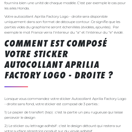
fournira bien une unité de chaque modèle. C'est par exemple le cas pour
les ailes Honda.
Votre autocollant Aprilia Factory Logo - droite sera disponible
uniquement dans son format de découpe contour. Ce signifie que les
parties vides du graphisme seront échenillées (évidées, ajourées). Par
exemple le mot France verra l'interieur du "a" et l'intérieur du "e" évidé.
COMMENT EST COMPOSÉ
VOTRE STICKER
AUTOCOLLANT APRILIA
FACTORY LOGO - DROITE ?
Lorsque vous commandez votre sticker Autocollant Aprilia Factory Logo
- droite sans fond, votre sticker est composé de 3 parties :
1) Le papier de transfert (tep) : c'est la partie un peu rugueuse qui laisse
percevoir le design
2) Le sticker ou lettrage adhésif : c'est le design détouré qui restera sur
votre surface réceptrice produit sur du vinyle adhésif.