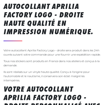
AUTOCOLLANT APRILIA
FACTORY LOGO - DROITE
HAUTE QUALITÉ EN
IMPRESSION NUMÉRIQUE.
Votre autocollant Aprilia Factory Logo - droite sera produit dans les 24h
ouvrés suivant votre commande pour une fournir une expédition rapide.
Tous nos stickers sont produits en France dans nos ateliers et conçus à la
demande.
Ils sont réalisés sur un vinyle haute qualité. Conçu à l’origine pour
l’automobile et le nautisme, il conservera son éclat malgré les
intempéries.
VOTRE AUTOCOLLANT
APRILIA FACTORY LOGO -