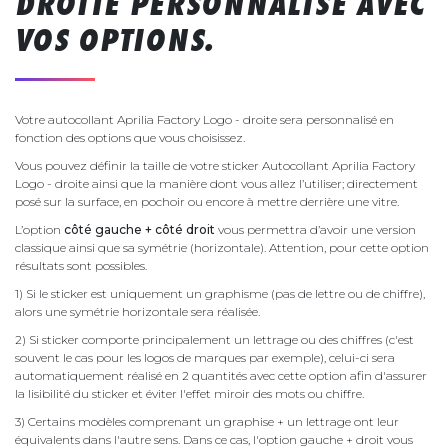
DROITE PERSONNALISÉ AVEC
VOS OPTIONS.
Votre autocollant Aprilia Factory Logo - droite sera personnalisé en
fonction des options que vous choisissez.
Vous pouvez définir la taille de votre sticker Autocollant Aprilia Factory
Logo - droite ainsi que la manière dont vous allez l’utiliser; directement
posé sur la surface, en pochoir ou encore à mettre derrière une vitre.
L’option
côté gauche + côté droit
vous permettra d’avoir une version
classique ainsi que sa symétrie (horizontale). Attention, pour cette option
résultats sont possibles.
1) Si le sticker est uniquement un graphisme (pas de lettre ou de chiffre),
alors une symétrie horizontale sera réalisée.
2) Si sticker comporte principalement un lettrage ou des chiffres (c'est
souvent le cas pour les logos de marques par exemple), celui-ci sera
automatiquement réalisé en 2 quantités avec cette option afin d'assurer
la lisibilité du sticker et éviter l'effet miroir des mots ou chiffre.
3) Certains modèles comprenant un graphise + un lettrage ont leur
équivalents dans l'autre sens. Dans ce cas, l'option gauche + droit vous