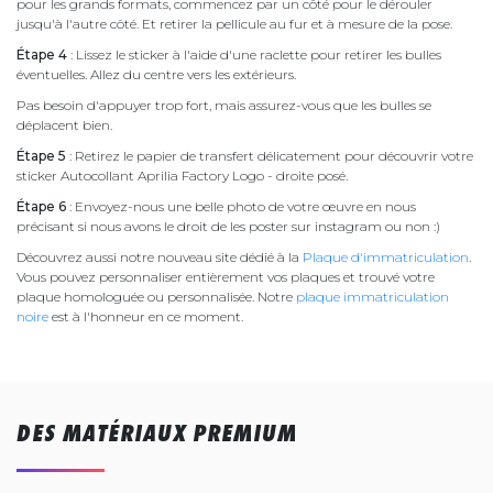
pour les grands formats, commencez par un côté pour le dérouler
jusqu'à l'autre côté. Et retirer la pellicule au fur et à mesure de la pose.
Étape 4
: Lissez le sticker à l'aide d'une raclette pour retirer les bulles
éventuelles. Allez du centre vers les extérieurs.
Pas besoin d'appuyer trop fort, mais assurez-vous que les bulles se
déplacent bien.
Étape 5
: Retirez le papier de transfert délicatement pour découvrir votre
sticker Autocollant Aprilia Factory Logo - droite posé.
Étape 6
: Envoyez-nous une belle photo de votre œuvre en nous
précisant si nous avons le droit de les poster sur instagram ou non :)
Découvrez aussi notre nouveau site dédié à la
Plaque d'immatriculation
.
Vous pouvez personnaliser entièrement vos plaques et trouvé votre
plaque homologuée ou personnalisée. Notre
plaque immatriculation
noire
est à l'honneur en ce moment.
DES MATÉRIAUX PREMIUM