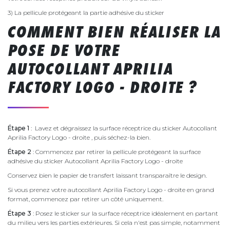
3) La pellicule protégeant la partie adhésive du sticker
COMMENT BIEN RÉALISER LA
POSE DE VOTRE
AUTOCOLLANT APRILIA
FACTORY LOGO - DROITE ?
Étape 1
: Lavez et dégraissez la surface réceptrice du sticker Autocollant
Aprilia Factory Logo - droite , puis séchez-la bien.
Étape 2
: Commencez par retirer la pellicule protégeant la surface
adhésive du sticker Autocollant Aprilia Factory Logo - droite
Conservez bien le papier de transfert laissant transparaître le design.
Si vous prenez votre autocollant Aprilia Factory Logo - droite en grand
format, commencez par retirer un côté uniquement.
Étape 3
: Posez le sticker sur la surface réceptrice idéalement en partant
du milieu vers les parties extérieures. Si cela n'est pas simple, notamment