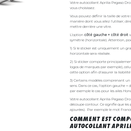
Votre autocollant Aprilia Pegaso Dro
vous choisissez.
Vous pouvez définir la taille de votre
manière dont vous allez l’utiliser; d
mettre derrière une vitre.
L’option
côté gauche + côté droit
v
symétrie (horizontale). Attention, pou
1) Si le sticker est uniquement un gra
horizontale sera réalisée.
2) Si sticker comporte principalement 
logos de marques par exemple), celu
cette option afin d'assurer la lisibilit
3) Certains modèles comprenant un g
sens. Dans ce cas, l'option gauche + 
par exemple le cas pour les ailes Ho
Votre autocollant Aprilia Pegaso Dr
découpe contour. Ce signifie que les 
ajourées). Par exemple le mot France v
COMMENT EST COMPO
AUTOCOLLANT APRIL