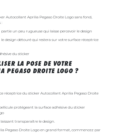
r Autocollant Aprilia Pegaso Droite Logo sans fond,
 :
 la partie un peu rugueuse qui laisse percevoir le design
st le design détouré qui restera sur votre surface réceptrice
dhésive du sticker
ISER LA POSE DE VOTRE
IA PEGASO DROITE LOGO ?
ce réceptrice du sticker Autocollant Aprilia Pegaso Droite
ellicule protégeant la surface adhésive du sticker
ogo
laissant transparaître le design.
prilia Pegaso Droite Logo en grand format, commencez par