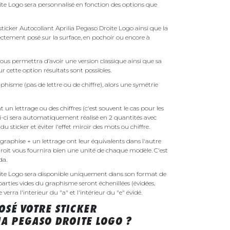
ite Logo sera personnalisé en fonction des options que
 sticker Autocollant Aprilia Pegaso Droite Logo ainsi que la
irectement posé sur la surface, en pochoir ou encore à
ous permettra d’avoir une version classique ainsi que sa
r cette option résultats sont possibles.
phisme (pas de lettre ou de chiffre), alors une symétrie
un lettrage ou des chiffres (c'est souvent le cas pour les
i-ci sera automatiquement réalisé en 2 quantités avec
é du sticker et éviter l'effet miroir des mots ou chiffre.
raphise + un lettrage ont leur équivalents dans l'autre
droit vous fournira bien une unité de chaque modèle. C'est
nda.
oite Logo sera disponible uniquement dans son format de
parties vides du graphisme seront échenillées (évidées,
erra l'interieur du "a" et l'intérieur du "e" évidé.
SÉ VOTRE STICKER
IA PEGASO DROITE LOGO ?