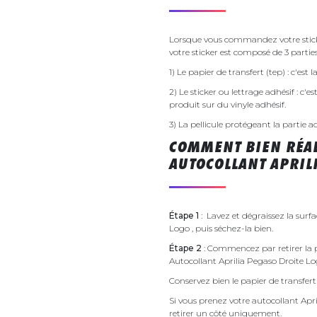
Lorsque vous commandez votre sticke
votre sticker est composé de 3 parties
1) Le papier de transfert (tep) : c'est
2) Le sticker ou lettrage adhésif : c'e
produit sur du vinyle adhésif.
3) La pellicule protégeant la partie a
COMMENT BIEN RÉAL
AUTOCOLLANT APRIL
Étape 1
: Lavez et dégraissez la surfa
Logo , puis séchez-la bien.
Étape 2
: Commencez par retirer la p
Autocollant Aprilia Pegaso Droite L
Conservez bien le papier de transfert 
Si vous prenez votre autocollant A
retirer un côté uniquement.