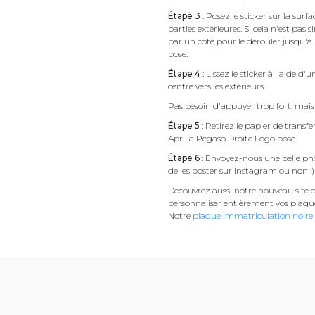
Étape 3
: Posez le sticker sur la sur
parties extérieures. Si cela n'est 
par un côté pour le dérouler jusqu'à l'
pose.
Étape 4
: Lissez le sticker à l'aide d'
centre vers les extérieurs.
Pas besoin d'appuyer trop fort, mais 
Étape 5
: Retirez le papier de transf
Aprilia Pegaso Droite Logo posé.
Étape 6
: Envoyez-nous une belle pho
de les poster sur instagram ou non :)
Découvrez aussi notre nouveau site d
personnaliser entièrement vos plaqu
Notre
plaque immatriculation noire