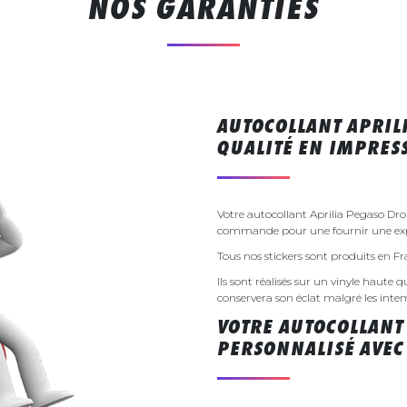
NOS GARANTIES
AUTOCOLLANT APRIL
QUALITÉ EN IMPRE
Votre autocollant Aprilia Pegaso Dro
commande pour une fournir une exp
Tous nos stickers sont produits en F
Ils sont réalisés sur un vinyle haute q
conservera son éclat malgré les inte
VOTRE AUTOCOLLANT
PERSONNALISÉ AVEC 