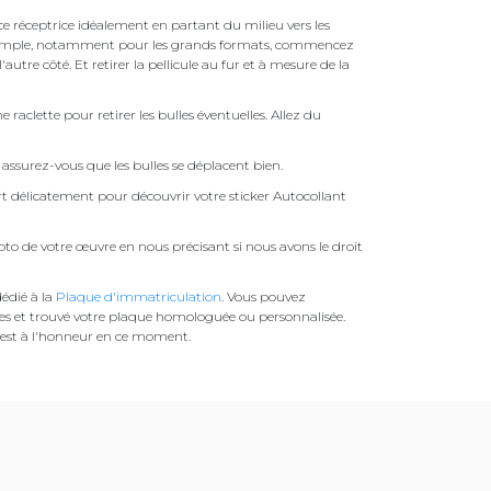
face réceptrice idéalement en partant du milieu vers les
pas simple, notamment pour les grands formats, commencez
autre côté. Et retirer la pellicule au fur et à mesure de la
une raclette pour retirer les bulles éventuelles. Allez du
assurez-vous que les bulles se déplacent bien.
ert délicatement pour découvrir votre sticker Autocollant
to de votre œuvre en nous précisant si nous avons le droit
édié à la
Plaque d'immatriculation
. Vous pouvez
es et trouvé votre plaque homologuée ou personnalisée.
est à l'honneur en ce moment.