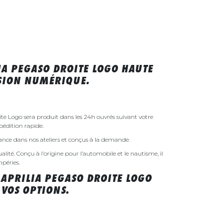
IA PEGASO DROITE LOGO HAUTE
SSION NUMÉRIQUE.
ite Logo sera produit dans les 24h ouvrés suivant votre
édition rapide.
rance dans nos ateliers et conçus à la demande.
ualité. Conçu à l’origine pour l’automobile et le nautisme, il
mpéries.
 APRILIA PEGASO DROITE LOGO
VOS OPTIONS.