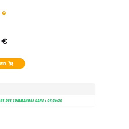
 €
IER
RT DES COMMANDES DANS :
07:36:29