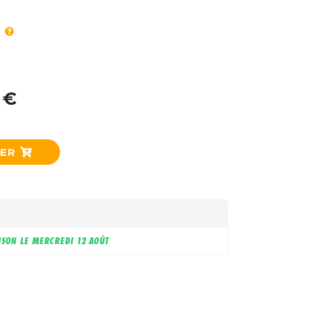
 €
IER
ISON LE
MERCREDI 12 AOÛT