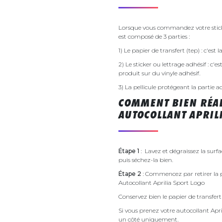
Lorsque vous commandez votre sticker
est composé de 3 parties :
1) Le papier de transfert (tep) : c'est
2) Le sticker ou lettrage adhésif : c'e
produit sur du vinyle adhésif.
3) La pellicule protégeant la partie a
COMMENT BIEN RÉAL
AUTOCOLLANT APRILI
Étape 1
: Lavez et dégraissez la surfa
puis séchez-la bien.
Étape 2
: Commencez par retirer la p
Autocollant Aprilia Sport Logo
Conservez bien le papier de transfert 
Si vous prenez votre autocollant Ap
un côté uniquement.