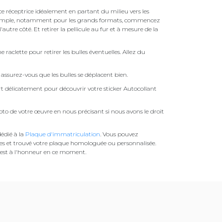
face réceptrice idéalement en partant du milieu vers les
pas simple, notamment pour les grands formats, commencez
autre côté. Et retirer la pellicule au fur et à mesure de la
une raclette pour retirer les bulles éventuelles. Allez du
assurez-vous que les bulles se déplacent bien.
ert délicatement pour découvrir votre sticker Autocollant
to de votre œuvre en nous précisant si nous avons le droit
édié à la
Plaque d'immatriculation
. Vous pouvez
es et trouvé votre plaque homologuée ou personnalisée.
est à l'honneur en ce moment.