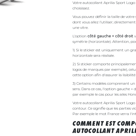
Votre autocollant Aprilia Sport Logo
choisissez.
Vous pouvez définir la taille de votre
dont vous allez l’utiliser; directemen
une vitre.
L’option
côté gauche + côté droit
v
symétrie (horizontale). Attention, pou
1) Si le sticker est uniquement un gra
horizontale sera réalisée.
2) Si sticker comporte principalement 
logos de marques par exemple), celu
cette option afin d'assurer la lisibilit
3) Certains modèles comprenant un g
sens. Dans ce cas, l'option gauche + 
par exemple le cas pour les ailes Ho
Votre autocollant Aprilia Sport Log
contour. Ce signifie que les parties v
Par exemple le mot France verra l'inte
COMMENT EST COMPO
AUTOCOLLANT APRILI