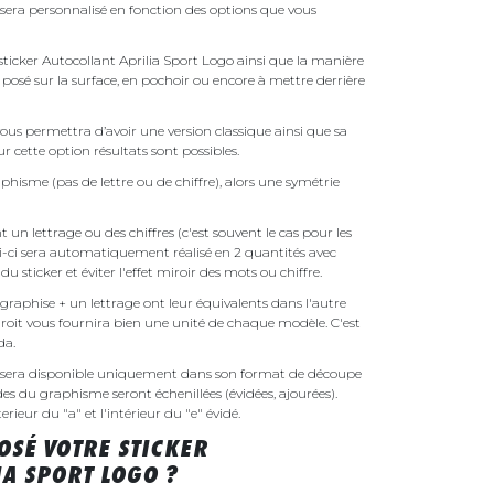
 sera personnalisé en fonction des options que vous
 sticker Autocollant Aprilia Sport Logo ainsi que la manière
t posé sur la surface, en pochoir ou encore à mettre derrière
ous permettra d’avoir une version classique ainsi que sa
r cette option résultats sont possibles.
phisme (pas de lettre ou de chiffre), alors une symétrie
un lettrage ou des chiffres (c'est souvent le cas pour les
i-ci sera automatiquement réalisé en 2 quantités avec
é du sticker et éviter l'effet miroir des mots ou chiffre.
raphise + un lettrage ont leur équivalents dans l'autre
droit vous fournira bien une unité de chaque modèle. C'est
nda.
o sera disponible uniquement dans son format de découpe
ides du graphisme seront échenillées (évidées, ajourées).
rieur du "a" et l'intérieur du "e" évidé.
SÉ VOTRE STICKER
A SPORT LOGO ?