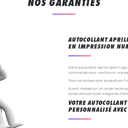
NOS GARANTIES
AUTOCOLLANT APRIL
EN IMPRESSION NU
Votre autocollant Aprilia Sport Logo
commande pour une fournir une exp
Tous nos stickers sont produits en F
Ils sont réalisés sur un vinyle haute q
conservera son éclat malgré les inte
VOTRE AUTOCOLLANT
PERSONNALISÉ AVEC 