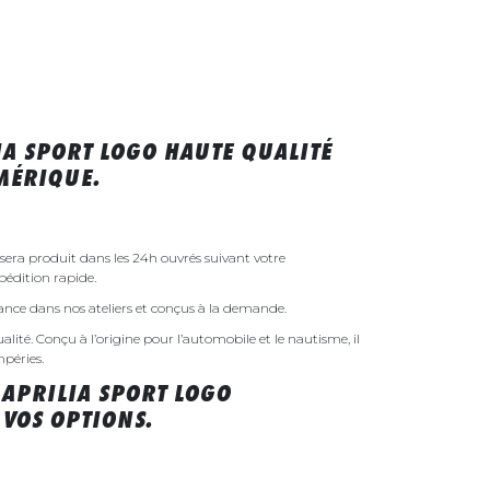
IA SPORT LOGO HAUTE QUALITÉ
MÉRIQUE.
 sera produit dans les 24h ouvrés suivant votre
édition rapide.
rance dans nos ateliers et conçus à la demande.
ualité. Conçu à l’origine pour l’automobile et le nautisme, il
mpéries.
 APRILIA SPORT LOGO
VOS OPTIONS.