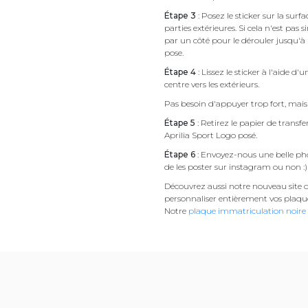
Étape 3
: Posez le sticker sur la sur
parties extérieures. Si cela n'est 
par un côté pour le dérouler jusqu'à l'
pose.
Étape 4
: Lissez le sticker à l'aide d'
centre vers les extérieurs.
Pas besoin d'appuyer trop fort, mais 
Étape 5
: Retirez le papier de transf
Aprilia Sport Logo posé.
Étape 6
: Envoyez-nous une belle pho
de les poster sur instagram ou non :)
Découvrez aussi notre nouveau site d
personnaliser entièrement vos plaqu
Notre
plaque immatriculation noire