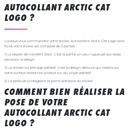
AUTOCOLLANT ARCTIC CAT
LOGO ?
Lorsque vous commandez votre sticker Autocollant Arctic Cat Logo sans
fond, votre sticker est composé de 3 parties :
1) Le papier de transfert (tep) : c'est la partie un peu rugueuse qui laisse
percevoir le design
2) Le sticker ou lettrage adhésif : c'est le design détouré qui restera sur
votre surface réceptrice produit sur du vinyle adhésif.
3) La pellicule protégeant la partie adhésive du sticker
COMMENT BIEN RÉALISER LA
POSE DE VOTRE
AUTOCOLLANT ARCTIC CAT
LOGO ?