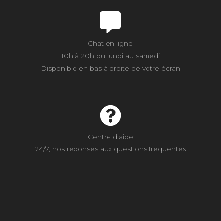
Chat en ligne
10h à 20h du lundi au samedi
Disponible en bas à droite de votre écran
Centre d'aide
24/7, nos réponses aux questions fréquentes