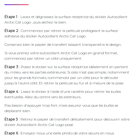
Étape 1
: Lavez et dégraissez la surface réceptrice du sticker Autocollant
Arctic Cat Logo , puis séchez-la bien.
Étape 2
: Commencez par retirer la pellicule protégeant la surface
adhésive du sticker Autocollant Arctic Cat Logo
Conservez bien le papier de transfert laissant transparaître le design.
Si vous prenez votre autocollant Arctic Cat Logo en grand format,
commencez par retirer un côté uniquement.
Étape 3
: Posez le sticker sur la surface réceptrice idéalement en partant
du milieu vers les parties extérieures. Si cela n'est pas simple, notamment
pour les grands formats, commencez par un côté pour le dérouler
jusqu'à l'autre côté. Et retirer la pellicule au fur et à mesure de la pose.
Étape 4
: Lissez le sticker à l'aide d'une raclette pour retirer les bulles
éventuelles. Allez du centre vers les extérieurs.
Pas besoin d'appuyer trop fort, mais assurez-vous que les bulles se
déplacent bien.
Étape 5
: Retirez le papier de transfert délicatement pour découvrir votre
sticker Autocollant Arctic Cat Logo posé.
Étape 6
: Envoyez-nous une belle photo de votre œuvre en nous