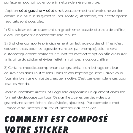
surface, en pochoir ou encore à mettre derrière une vitre.
L’option
côté gauche + côté droit
vous permettra d’avoir une version
classique ainsi que sa symétrie (horizontale). Attention, pour cette option
résultats sont possibles.
1) Si le sticker est uniquement un graphisme (pas de lettre ou de chiffre),
alors une symétrie horizontale sera réalisée.
2) Si sticker comporte principalement un lettrage ou des chiffres (c'est
souvent le cas pour les logos de marques par exemple), celui-ci sera
automatiquement réalisé en 2 quantités avec cette option afin d'assurer
la lisibilité du sticker et éviter l'effet miroir des mots ou chiffre.
3) Certains modèles comprenant un graphise + un lettrage ont leur
équivalents dans l'autre sens. Dans ce cas, l'option gauche + droit vous
fournira bien une unité de chaque modèle. C'est par exemple le cas pour
les ailes Honda.
Votre autocollant Arctic Cat Logo sera disponible uniquement dans son
format de découpe contour. Ce signifie que les parties vides du
graphisme seront échenillées (évidées, ajourées). Par exemple le mot
France verra l'interieur du "a" et l'intérieur du "e" évidé.
COMMENT EST COMPOSÉ
VOTRE STICKER