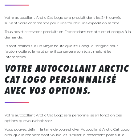
Votre autocollant Arctic Cat Logo sera produit dans les 24h ouvrés
suivant votre commande pour une fournir une expédition rapide.
Tous nos stickers sont produits en France dans nos ateliers et conçus à la
demande.
Ils sont réalisés sur un vinyle haute qualité. Conçu à l’origine pour
l’automobile et le nautisme, il conservera son éclat malgré les
intempéries.
VOTRE AUTOCOLLANT ARCTIC
CAT LOGO PERSONNALISÉ
AVEC VOS OPTIONS.
Votre autocollant Arctic Cat Logo sera personnalisé en fonction des
options que vous choisissez.
Vous pouvez définir la taille de votre sticker Autocollant Arctic Cat Logo
ainsi que la manière dont vous allez l’utiliser; directement posé sur la