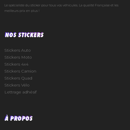
Le spécialiste du sticker pour tous vos véhicules. La qualité Française et les
meilleurs prix en plus !
NOS STICKERS
Stickers Auto
Stickers Moto
Stickers 4x4
Stickers Camion
Stickers Quad
Stickers Vélo
Lettrage adhésif
À PROPOS