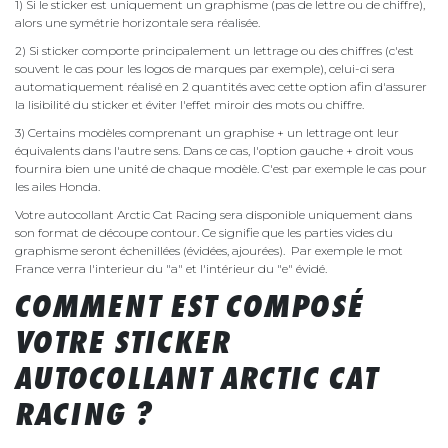
1) Si le sticker est uniquement un graphisme (pas de lettre ou de chiffre),
alors une symétrie horizontale sera réalisée.
2) Si sticker comporte principalement un lettrage ou des chiffres (c'est
souvent le cas pour les logos de marques par exemple), celui-ci sera
automatiquement réalisé en 2 quantités avec cette option afin d'assurer
la lisibilité du sticker et éviter l'effet miroir des mots ou chiffre.
3) Certains modèles comprenant un graphise + un lettrage ont leur
équivalents dans l'autre sens. Dans ce cas, l'option gauche + droit vous
fournira bien une unité de chaque modèle. C'est par exemple le cas pour
les ailes Honda.
Votre autocollant Arctic Cat Racing sera disponible uniquement dans
son format de découpe contour. Ce signifie que les parties vides du
graphisme seront échenillées (évidées, ajourées). Par exemple le mot
France verra l'interieur du "a" et l'intérieur du "e" évidé.
COMMENT EST COMPOSÉ
VOTRE STICKER
AUTOCOLLANT ARCTIC CAT
RACING ?