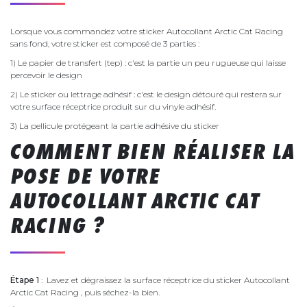
Lorsque vous commandez votre sticker Autocollant Arctic Cat Racing
sans fond, votre sticker est composé de 3 parties :
1) Le papier de transfert (tep) : c'est la partie un peu rugueuse qui laisse
percevoir le design
2) Le sticker ou lettrage adhésif : c'est le design détouré qui restera sur
votre surface réceptrice produit sur du vinyle adhésif.
3) La pellicule protégeant la partie adhésive du sticker
COMMENT BIEN RÉALISER LA
POSE DE VOTRE
AUTOCOLLANT ARCTIC CAT
RACING ?
Étape 1
: Lavez et dégraissez la surface réceptrice du sticker Autocollant
Arctic Cat Racing , puis séchez-la bien.