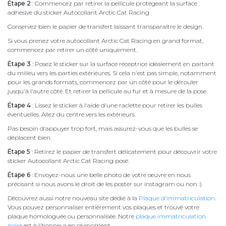
Étape 2
: Commencez par retirer la pellicule protégeant la surface
adhésive du sticker Autocollant Arctic Cat Racing
Conservez bien le papier de transfert laissant transparaître le design.
Si vous prenez votre autocollant Arctic Cat Racing en grand format,
commencez par retirer un côté uniquement.
Étape 3
: Posez le sticker sur la surface réceptrice idéalement en partant
du milieu vers les parties extérieures. Si cela n'est pas simple, notamment
pour les grands formats, commencez par un côté pour le dérouler
jusqu'à l'autre côté. Et retirer la pellicule au fur et à mesure de la pose.
Étape 4
: Lissez le sticker à l'aide d'une raclette pour retirer les bulles
éventuelles. Allez du centre vers les extérieurs.
Pas besoin d'appuyer trop fort, mais assurez-vous que les bulles se
déplacent bien.
Étape 5
: Retirez le papier de transfert délicatement pour découvrir votre
sticker Autocollant Arctic Cat Racing posé.
Étape 6
: Envoyez-nous une belle photo de votre œuvre en nous
précisant si nous avons le droit de les poster sur instagram ou non :)
Découvrez aussi notre nouveau site dédié à la
Plaque d'immatriculation
.
Vous pouvez personnaliser entièrement vos plaques et trouvé votre
plaque homologuée ou personnalisée. Notre
plaque immatriculation
noire
est à l'honneur en ce moment.