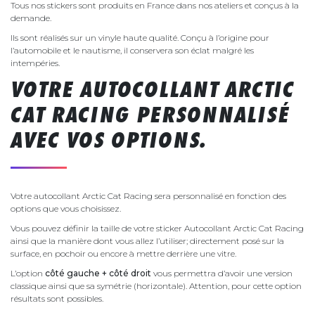
Tous nos stickers sont produits en France dans nos ateliers et conçus à la
demande.
Ils sont réalisés sur un vinyle haute qualité. Conçu à l’origine pour
l’automobile et le nautisme, il conservera son éclat malgré les
intempéries.
VOTRE AUTOCOLLANT ARCTIC
CAT RACING PERSONNALISÉ
AVEC VOS OPTIONS.
Votre autocollant Arctic Cat Racing sera personnalisé en fonction des
options que vous choisissez.
Vous pouvez définir la taille de votre sticker Autocollant Arctic Cat Racing
ainsi que la manière dont vous allez l’utiliser; directement posé sur la
surface, en pochoir ou encore à mettre derrière une vitre.
L’option
côté gauche + côté droit
vous permettra d’avoir une version
classique ainsi que sa symétrie (horizontale). Attention, pour cette option
résultats sont possibles.