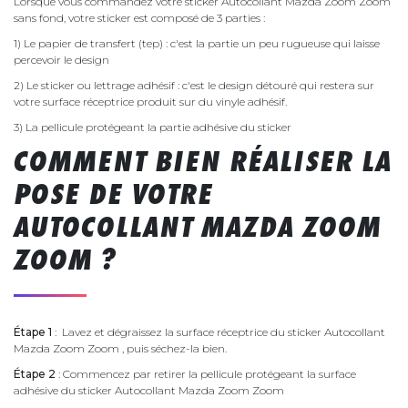
Lorsque vous commandez votre sticker Autocollant Mazda Zoom Zoom
sans fond, votre sticker est composé de 3 parties :
1) Le papier de transfert (tep) : c'est la partie un peu rugueuse qui laisse
percevoir le design
2) Le sticker ou lettrage adhésif : c'est le design détouré qui restera sur
votre surface réceptrice produit sur du vinyle adhésif.
3) La pellicule protégeant la partie adhésive du sticker
COMMENT BIEN RÉALISER LA
POSE DE VOTRE
AUTOCOLLANT MAZDA ZOOM
ZOOM ?
Étape 1
: Lavez et dégraissez la surface réceptrice du sticker Autocollant
Mazda Zoom Zoom , puis séchez-la bien.
Étape 2
: Commencez par retirer la pellicule protégeant la surface
adhésive du sticker Autocollant Mazda Zoom Zoom