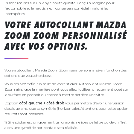
Ils sont réalisés sur un vinyle haute qualité. Conçu à l’origine pour
l’automobile et le nautisme, il conservera son éclat malgré les
intempéries.
VOTRE AUTOCOLLANT MAZDA
ZOOM ZOOM PERSONNALISÉ
AVEC VOS OPTIONS.
Votre autocollant Mazda Zoom Zoom sera personnalisé en fonction des
options que vous choisissez.
Vous pouvez définir la taille de votre sticker Autocollant Mazda Zoom
Zoom ainsi que la manière dont vous allez l’utiliser; directement posé sur
la surface, en pochoir ou encore à mettre derrière une vitre.
L’option
côté gauche + côté droit
vous permettra d’avoir une version
classique ainsi que sa symétrie (horizontale). Attention, pour cette option
résultats sont possibles.
1) Si le sticker est uniquement un graphisme (pas de lettre ou de chiffre),
alors une symétrie horizontale sera réalisée.