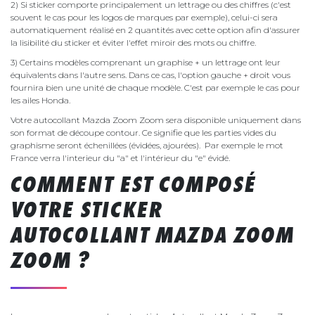
2) Si sticker comporte principalement un lettrage ou des chiffres (c'est
souvent le cas pour les logos de marques par exemple), celui-ci sera
automatiquement réalisé en 2 quantités avec cette option afin d'assurer
la lisibilité du sticker et éviter l'effet miroir des mots ou chiffre.
3) Certains modèles comprenant un graphise + un lettrage ont leur
équivalents dans l'autre sens. Dans ce cas, l'option gauche + droit vous
fournira bien une unité de chaque modèle. C'est par exemple le cas pour
les ailes Honda.
Votre autocollant Mazda Zoom Zoom sera disponible uniquement dans
son format de découpe contour. Ce signifie que les parties vides du
graphisme seront échenillées (évidées, ajourées). Par exemple le mot
France verra l'interieur du "a" et l'intérieur du "e" évidé.
COMMENT EST COMPOSÉ
VOTRE STICKER
AUTOCOLLANT MAZDA ZOOM
ZOOM ?