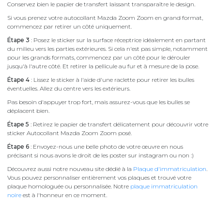
Conservez bien le papier de transfert laissant transparaître le design.
Si vous prenez votre autocollant Mazda Zoom Zoom en grand format,
commencez par retirer un côté uniquement.
Étape 3
: Posez le sticker sur la surface réceptrice idéalement en partant
du milieu vers les parties extérieures. Si cela n'est pas simple, notamment
pour les grands formats, commencez par un côté pour le dérouler
jusqu'à l'autre côté. Et retirer la pellicule au fur et à mesure de la pose.
Étape 4
: Lissez le sticker à l'aide d'une raclette pour retirer les bulles
éventuelles. Allez du centre vers les extérieurs.
Pas besoin d'appuyer trop fort, mais assurez-vous que les bulles se
déplacent bien.
Étape 5
: Retirez le papier de transfert délicatement pour découvrir votre
sticker Autocollant Mazda Zoom Zoom posé.
Étape 6
: Envoyez-nous une belle photo de votre œuvre en nous
précisant si nous avons le droit de les poster sur instagram ou non :)
Découvrez aussi notre nouveau site dédié à la
Plaque d'immatriculation
.
Vous pouvez personnaliser entièrement vos plaques et trouvé votre
plaque homologuée ou personnalisée. Notre
plaque immatriculation
noire
est à l'honneur en ce moment.