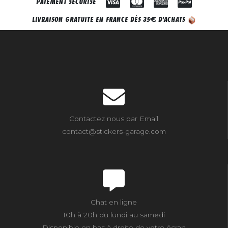
PAIEMENT SÉCURISÉ
€
LIVRAISON GRATUITE EN FRANCE DÈS 35
D'ACHATS
Contactez nous par Email
contact@stickers-garage.com
Chat en ligne
10h à 20h du lundi au samedi
Disponible en bas à droite de votre écran