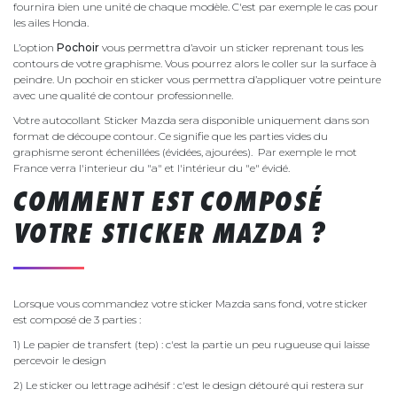
fournira bien une unité de chaque modèle. C'est par exemple le cas pour
les ailes Honda.
L’option
Pochoir
vous permettra d’avoir un sticker reprenant tous les
contours de votre graphisme. Vous pourrez alors le coller sur la surface à
peindre. Un pochoir en sticker vous permettra d’appliquer votre peinture
avec une qualité de contour professionnelle.
Votre autocollant Sticker Mazda sera disponible uniquement dans son
format de découpe contour. Ce signifie que les parties vides du
graphisme seront échenillées (évidées, ajourées). Par exemple le mot
France verra l'interieur du "a" et l'intérieur du "e" évidé.
COMMENT EST COMPOSÉ
VOTRE STICKER MAZDA ?
Lorsque vous commandez votre sticker Mazda sans fond, votre sticker
est composé de 3 parties :
1) Le papier de transfert (tep) : c'est la partie un peu rugueuse qui laisse
percevoir le design
2) Le sticker ou lettrage adhésif : c'est le design détouré qui restera sur