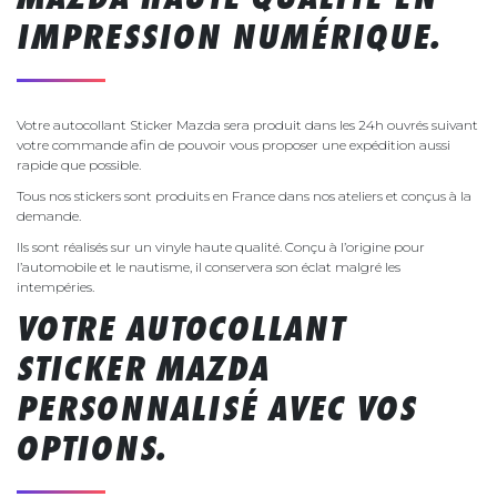
IMPRESSION NUMÉRIQUE.
Votre autocollant Sticker Mazda sera produit dans les 24h ouvrés suivant
votre commande afin de pouvoir vous proposer une expédition aussi
rapide que possible.
Tous nos stickers sont produits en France dans nos ateliers et conçus à la
demande.
Ils sont réalisés sur un vinyle haute qualité. Conçu à l’origine pour
l’automobile et le nautisme, il conservera son éclat malgré les
intempéries.
VOTRE AUTOCOLLANT
STICKER MAZDA
PERSONNALISÉ AVEC VOS
OPTIONS.