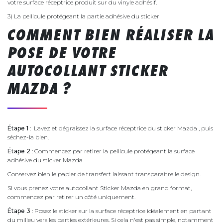
votre surface réceptrice produit sur du vinyle adhésif.
3) La pellicule protégeant la partie adhésive du sticker
COMMENT BIEN RÉALISER LA
POSE DE VOTRE
AUTOCOLLANT STICKER
MAZDA ?
Étape 1
: Lavez et dégraissez la surface réceptrice du sticker Mazda , puis
séchez-la bien.
Étape 2
: Commencez par retirer la pellicule protégeant la surface
adhésive du sticker Mazda
Conservez bien le papier de transfert laissant transparaître le design.
Si vous prenez votre autocollant Sticker Mazda en grand format,
commencez par retirer un côté uniquement.
Étape 3
: Posez le sticker sur la surface réceptrice idéalement en partant
du milieu vers les parties extérieures. Si cela n'est pas simple, notamment