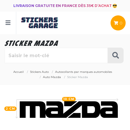
LIVRAISON GRATUITE EN FRANCE DÈS 35€ D’ACHAT
0
STICKER MAZDA
Accueil
Stickers Auto
Autocollants par marques automobiles
Auto Mazda
Sticker Mazda
10 CM
2 CM