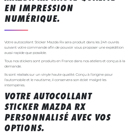
EN IMPRESSION
NUMÉRIQUE.
Votre autocollant Sticker Mazda Rx sera produit dans les 24h ouvrés
suivant votre commande afin de pouvoir vous proposer une expédition
aussi rapide que possible.
Tous nos stickers sont produits en France dans nos ateliers et conçus à la
demande.
Ils sont réalisés sur un vinyle haute qualité. Conçu à l’origine pour
l’automobile et le nautisme, il conservera son éclat malgré les
intempéries.
VOTRE AUTOCOLLANT
STICKER MAZDA RX
PERSONNALISÉ AVEC VOS
OPTIONS.