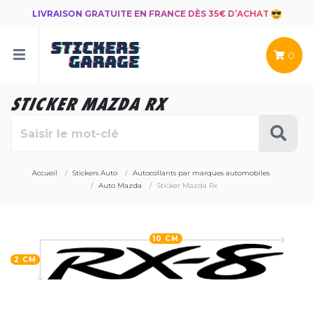
LIVRAISON GRATUITE EN FRANCE DÈS 35€ D’ACHAT
0
STICKER MAZDA RX
Accueil
Stickers Auto
Autocollants par marques automobiles
Auto Mazda
Sticker Mazda Rx
10 CM
2 CM