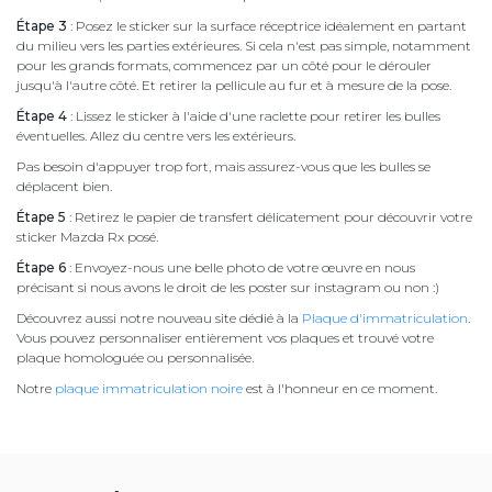
Étape 3
: Posez le sticker sur la surface réceptrice idéalement en partant
du milieu vers les parties extérieures. Si cela n'est pas simple, notamment
pour les grands formats, commencez par un côté pour le dérouler
jusqu'à l'autre côté. Et retirer la pellicule au fur et à mesure de la pose.
Étape 4
: Lissez le sticker à l'aide d'une raclette pour retirer les bulles
éventuelles. Allez du centre vers les extérieurs.
Pas besoin d'appuyer trop fort, mais assurez-vous que les bulles se
déplacent bien.
Étape 5
: Retirez le papier de transfert délicatement pour découvrir votre
sticker Mazda Rx posé.
Étape 6
: Envoyez-nous une belle photo de votre œuvre en nous
précisant si nous avons le droit de les poster sur instagram ou non :)
Découvrez aussi notre nouveau site dédié à la
Plaque d'immatriculation
.
Vous pouvez personnaliser entièrement vos plaques et trouvé votre
plaque homologuée ou personnalisée.
Notre
plaque immatriculation noire
est à l'honneur en ce moment.