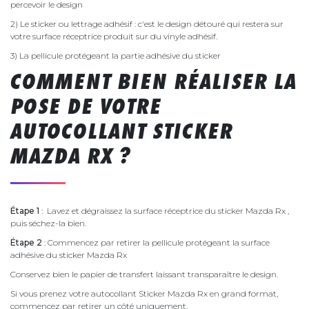
percevoir le design
2) Le sticker ou lettrage adhésif : c'est le design détouré qui restera sur
votre surface réceptrice produit sur du vinyle adhésif.
3) La pellicule protégeant la partie adhésive du sticker
COMMENT BIEN RÉALISER LA
POSE DE VOTRE
AUTOCOLLANT STICKER
MAZDA RX ?
Étape 1
: Lavez et dégraissez la surface réceptrice du sticker Mazda Rx ,
puis séchez-la bien.
Étape 2
: Commencez par retirer la pellicule protégeant la surface
adhésive du sticker Mazda Rx
Conservez bien le papier de transfert laissant transparaître le design.
Si vous prenez votre autocollant Sticker Mazda Rx en grand format,
commencez par retirer un côté uniquement.