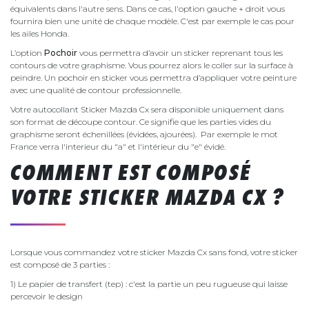
équivalents dans l'autre sens. Dans ce cas, l'option gauche + droit vous
fournira bien une unité de chaque modèle. C'est par exemple le cas pour
les ailes Honda.
L’option
Pochoir
vous permettra d’avoir un sticker reprenant tous les
contours de votre graphisme. Vous pourrez alors le coller sur la surface à
peindre. Un pochoir en sticker vous permettra d’appliquer votre peinture
avec une qualité de contour professionnelle.
Votre autocollant Sticker Mazda Cx sera disponible uniquement dans
son format de découpe contour. Ce signifie que les parties vides du
graphisme seront échenillées (évidées, ajourées). Par exemple le mot
France verra l'interieur du "a" et l'intérieur du "e" évidé.
COMMENT EST COMPOSÉ
VOTRE STICKER MAZDA CX ?
Lorsque vous commandez votre sticker Mazda Cx sans fond, votre sticker
est composé de 3 parties :
1) Le papier de transfert (tep) : c'est la partie un peu rugueuse qui laisse
percevoir le design