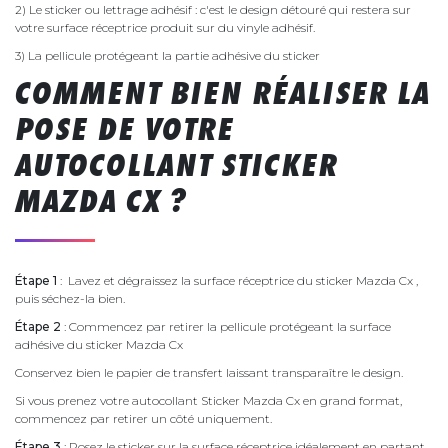
2) Le sticker ou lettrage adhésif : c'est le design détouré qui restera sur
votre surface réceptrice produit sur du vinyle adhésif.
3) La pellicule protégeant la partie adhésive du sticker
COMMENT BIEN RÉALISER LA
POSE DE VOTRE
AUTOCOLLANT STICKER
MAZDA CX ?
Étape 1
: Lavez et dégraissez la surface réceptrice du sticker Mazda Cx ,
puis séchez-la bien.
Étape 2
: Commencez par retirer la pellicule protégeant la surface
adhésive du sticker Mazda Cx
Conservez bien le papier de transfert laissant transparaître le design.
Si vous prenez votre autocollant Sticker Mazda Cx en grand format,
commencez par retirer un côté uniquement.
Étape 3
: Posez le sticker sur la surface réceptrice idéalement en partant