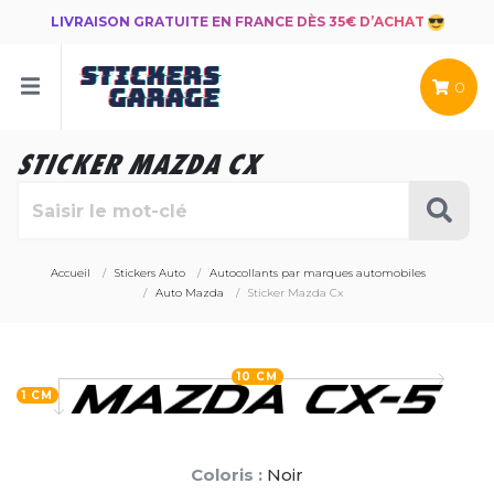
LIVRAISON GRATUITE EN FRANCE DÈS 35€ D’ACHAT
0
STICKER MAZDA CX
Accueil
Stickers Auto
Autocollants par marques automobiles
Auto Mazda
Sticker Mazda Cx
10 CM
1 CM
Coloris :
Noir