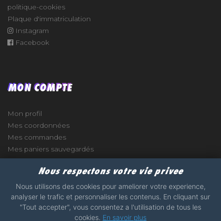
politique-cookies
Plaque d'immatriculation
Instagram
Facebook
MON COMPTE
Mon profil
Mes coordonnées
Mes commandes
Mes paniers sauvegardés
Nous respectons votre vie privee
Nous utilisons des cookies pour ameliorer votre experience,
analyser le trafic et personnaliser les contenus. En cliquant sur
e
"Tout accepter", vous consentez a l'utilisation de tous les
cookies.
En savoir plus
2017 - 2026 - STICKERS-GARAGE.COM - MADE WITH