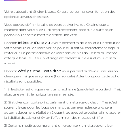
Votre autocollant Sticker Mazda Cx sera personnalisé en fonction des
options que vous choisissez.
Vous pouvez définir la taille de votre sticker Mazda Cx ainsi que la
manière dont vous allez l’utiliser; directement posé sur la surface, en
pochoir ou encore à mettre derrière une vitre.
L’option
intérieur d’une vitre
vous permettra de le coller à l’intérieur de
votre véhicule ou de votre vitrine pour qu’il soit vu correctement depuis
l’extérieur. La partie adhésive de votre sticker Mazda Cx sera du même
côté que le visuel. Et si un lettrage est présent sur le visuel, celui-ci sera
inversé.
L’option
côté gauche + côté droit
vous permettra d’avoir une version
classique ainsi que sa symétrie (horizontale). Attention, pour cette option
résultats sont possibles.
1) Si le sticker est uniquement un graphisme (pas de lettre ou de chiffre),
alors une symétrie horizontale sera réalisée.
2) Si sticker comporte principalement un lettrage ou des chiffres (c'est
souvent le cas pour les logos de marques par exemple), celui-ci sera
automatiquement réalisé en 2 quantités avec cette option afin d'assurer
la lisibilité du sticker et éviter l'effet miroir des mots ou chiffre.
3) Certains modèles comprenant un graphise + un lettrage ont leur