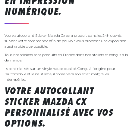
EN IMPRESSION
NUMÉRIQUE.
Votre autocollant Sticker Mazda Cx sera produit dans les 24h ouvrés
suivant votre commande afin de pouvoir vous proposer une expédition
aussi rapide que possible.
Tous nos stickers sont produits en France dans nos ateliers et conçus à la
demande.
Ils sont réalisés sur un vinyle haute qualité. Conçu à l’origine pour
l’automobile et le nautisme, il conservera son éclat malgré les
intempéries.
VOTRE AUTOCOLLANT
STICKER MAZDA CX
PERSONNALISÉ AVEC VOS
OPTIONS.