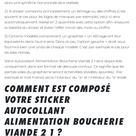
alors une symétrie horizontale sera réalisée.
2) Si sticker comporte principalement un lettrage ou des chiffres (c'est
souvent le cas pour les logos de marques par exemple), celui-ci sera
automatiquement réalisé en 2 quantités avec cette option afin d'assurer
la lisibilité du sticker et éviter l'effet miroir des mots ou chiffre.
3) Certains modèles comprenant un graphise + un lettrage ont leur
équivalents dans l'autre sens. Dans ce cas, l'option gauche + droit vous
fournira bien une unité de chaque modèle. C'est par exemple le cas pour
les ailes Honda.
Votre autocollant Alimentation Boucherie Viande 2 1 sera disponible
uniquement dans son format de découpe contour. Ce signifie que les
parties vides du graphisme seront échenillées (évidées, ajourées). Par
exemple le mot France verra l'interieur du "a" et l'intérieur du "e" évidé.
COMMENT EST COMPOSÉ
VOTRE STICKER
AUTOCOLLANT
ALIMENTATION BOUCHERIE
VIANDE 2 1 ?