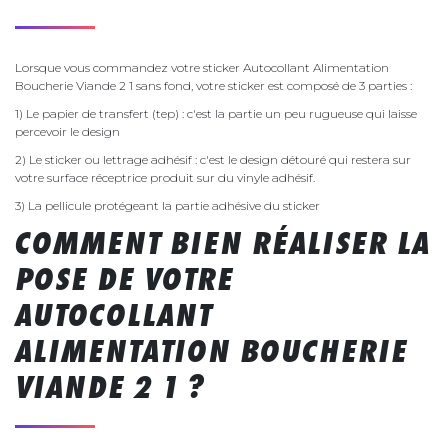
Lorsque vous commandez votre sticker Autocollant Alimentation
Boucherie Viande 2 1 sans fond, votre sticker est composé de 3 parties :
1) Le papier de transfert (tep) : c'est la partie un peu rugueuse qui laisse
percevoir le design
2) Le sticker ou lettrage adhésif : c'est le design détouré qui restera sur
votre surface réceptrice produit sur du vinyle adhésif.
3) La pellicule protégeant la partie adhésive du sticker
COMMENT BIEN RÉALISER LA
POSE DE VOTRE
AUTOCOLLANT
ALIMENTATION BOUCHERIE
VIANDE 2 1 ?