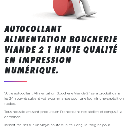
AUTOCOLLANT
ALIMENTATION BOUCHERIE
VIANDE 2 1 HAUTE QUALITÉ
EN IMPRESSION
NUMÉRIQUE.
Votre autocollant Alimentation Boucherie Viande 2 1 sera produit dans
les 24h ouvrés suivant votre commande pour une fournir une expédition
rapide.
Tous nos stickers sont produits en France dans nos ateliers et conçus à la
demande.
Ils sont réalisés sur un vinyle haute qualité. Conçu à l’origine pour