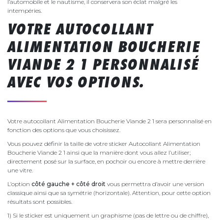
l’automobile et le nautisme, il conservera son éclat malgré les
intempéries.
VOTRE AUTOCOLLANT
ALIMENTATION BOUCHERIE
VIANDE 2 1 PERSONNALISÉ
AVEC VOS OPTIONS.
Votre autocollant Alimentation Boucherie Viande 2 1 sera personnalisé en
fonction des options que vous choisissez.
Vous pouvez définir la taille de votre sticker Autocollant Alimentation
Boucherie Viande 2 1 ainsi que la manière dont vous allez l’utiliser;
directement posé sur la surface, en pochoir ou encore à mettre derrière
une vitre.
L’option
côté gauche + côté droit
vous permettra d’avoir une version
classique ainsi que sa symétrie (horizontale). Attention, pour cette option
résultats sont possibles.
1) Si le sticker est uniquement un graphisme (pas de lettre ou de chiffre),