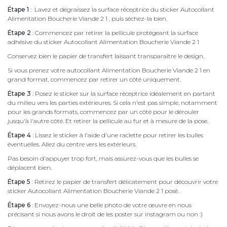
Étape 1
: Lavez et dégraissez la surface réceptrice du sticker Autocollant
Alimentation Boucherie Viande 2 1 , puis séchez-la bien.
Étape 2
: Commencez par retirer la pellicule protégeant la surface
adhésive du sticker Autocollant Alimentation Boucherie Viande 2 1
Conservez bien le papier de transfert laissant transparaître le design.
Si vous prenez votre autocollant Alimentation Boucherie Viande 2 1 en
grand format, commencez par retirer un côté uniquement.
Étape 3
: Posez le sticker sur la surface réceptrice idéalement en partant
du milieu vers les parties extérieures. Si cela n'est pas simple, notamment
pour les grands formats, commencez par un côté pour le dérouler
jusqu'à l'autre côté. Et retirer la pellicule au fur et à mesure de la pose.
Étape 4
: Lissez le sticker à l'aide d'une raclette pour retirer les bulles
éventuelles. Allez du centre vers les extérieurs.
Pas besoin d'appuyer trop fort, mais assurez-vous que les bulles se
déplacent bien.
Étape 5
: Retirez le papier de transfert délicatement pour découvrir votre
sticker Autocollant Alimentation Boucherie Viande 2 1 posé.
Étape 6
: Envoyez-nous une belle photo de votre œuvre en nous
précisant si nous avons le droit de les poster sur instagram ou non :)