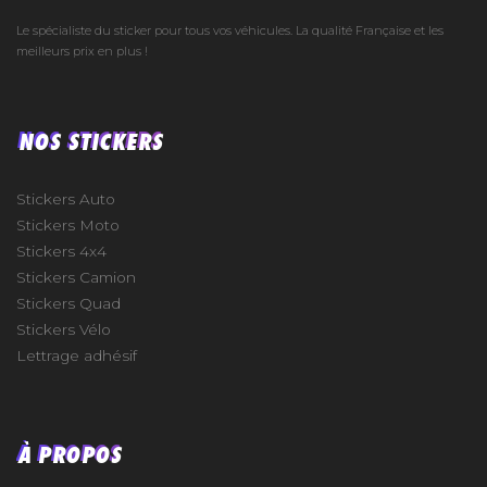
Le spécialiste du sticker pour tous vos véhicules. La qualité Française et les
meilleurs prix en plus !
NOS STICKERS
Stickers Auto
Stickers Moto
Stickers 4x4
Stickers Camion
Stickers Quad
Stickers Vélo
Lettrage adhésif
À PROPOS