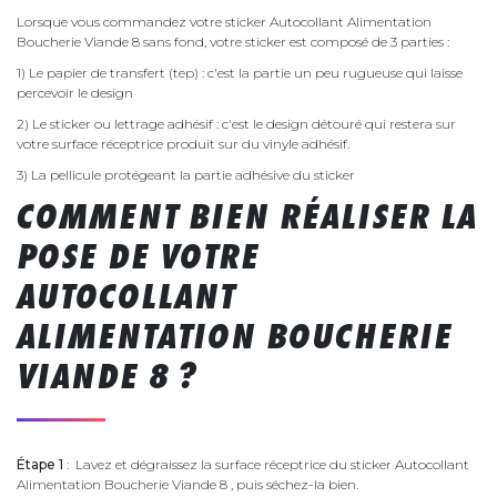
Lorsque vous commandez votre sticker Autocollant Alimentation
Boucherie Viande 8 sans fond, votre sticker est composé de 3 parties :
1) Le papier de transfert (tep) : c'est la partie un peu rugueuse qui laisse
percevoir le design
2) Le sticker ou lettrage adhésif : c'est le design détouré qui restera sur
votre surface réceptrice produit sur du vinyle adhésif.
3) La pellicule protégeant la partie adhésive du sticker
COMMENT BIEN RÉALISER LA
POSE DE VOTRE
AUTOCOLLANT
ALIMENTATION BOUCHERIE
VIANDE 8 ?
Étape 1
: Lavez et dégraissez la surface réceptrice du sticker Autocollant
Alimentation Boucherie Viande 8 , puis séchez-la bien.