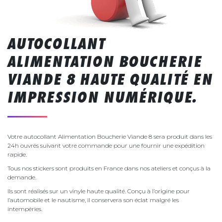
AUTOCOLLANT
ALIMENTATION BOUCHERIE
VIANDE 8 HAUTE QUALITÉ EN
IMPRESSION NUMÉRIQUE.
Votre autocollant Alimentation Boucherie Viande 8 sera produit dans les
24h ouvrés suivant votre commande pour une fournir une expédition
rapide.
Tous nos stickers sont produits en France dans nos ateliers et conçus à la
demande.
Ils sont réalisés sur un vinyle haute qualité. Conçu à l’origine pour
l’automobile et le nautisme, il conservera son éclat malgré les
intempéries.