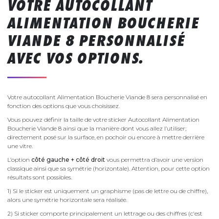
VOTRE AUTOCOLLANT
ALIMENTATION BOUCHERIE
VIANDE 8 PERSONNALISÉ
AVEC VOS OPTIONS.
Votre autocollant Alimentation Boucherie Viande 8 sera personnalisé en
fonction des options que vous choisissez.
Vous pouvez définir la taille de votre sticker Autocollant Alimentation
Boucherie Viande 8 ainsi que la manière dont vous allez l’utiliser;
directement posé sur la surface, en pochoir ou encore à mettre derrière
une vitre.
L’option
côté gauche + côté droit
vous permettra d’avoir une version
classique ainsi que sa symétrie (horizontale). Attention, pour cette option
résultats sont possibles.
1) Si le sticker est uniquement un graphisme (pas de lettre ou de chiffre),
alors une symétrie horizontale sera réalisée.
2) Si sticker comporte principalement un lettrage ou des chiffres (c'est