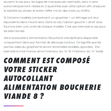
souvent le cas pour les logos de marques par exemple), celui-ci sera
automatiquement réalisé en 2 quantités avec cette option afin d'assurer
la lisibilité du sticker et éviter l'effet miroir des mots ou chiffre.
3) Certains modèles comprenant un graphise + un lettrage ont leur
équivalents dans l'autre sens. Dans ce cas, l'option gauche + droit vous
fournira bien une unité de chaque modèle. C'est par exemple le cas pour
les ailes Honda.
Votre autocollant Alimentation Boucherie Viande 8 sera disponible
uniquement dans son format de découpe contour. Ce signifie que les
parties vides du graphisme seront échenillées (évidées, ajourées). Par
exemple le mot France verra l'interieur du "a" et l'intérieur du "e" évidé.
COMMENT EST COMPOSÉ
VOTRE STICKER
AUTOCOLLANT
ALIMENTATION BOUCHERIE
VIANDE 8 ?