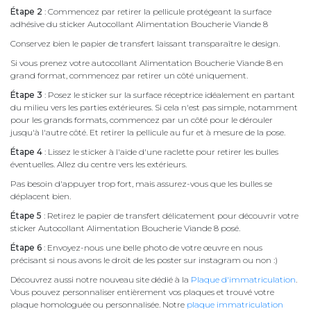
Étape 2
: Commencez par retirer la pellicule protégeant la surface
adhésive du sticker Autocollant Alimentation Boucherie Viande 8
Conservez bien le papier de transfert laissant transparaître le design.
Si vous prenez votre autocollant Alimentation Boucherie Viande 8 en
grand format, commencez par retirer un côté uniquement.
Étape 3
: Posez le sticker sur la surface réceptrice idéalement en partant
du milieu vers les parties extérieures. Si cela n'est pas simple, notamment
pour les grands formats, commencez par un côté pour le dérouler
jusqu'à l'autre côté. Et retirer la pellicule au fur et à mesure de la pose.
Étape 4
: Lissez le sticker à l'aide d'une raclette pour retirer les bulles
éventuelles. Allez du centre vers les extérieurs.
Pas besoin d'appuyer trop fort, mais assurez-vous que les bulles se
déplacent bien.
Étape 5
: Retirez le papier de transfert délicatement pour découvrir votre
sticker Autocollant Alimentation Boucherie Viande 8 posé.
Étape 6
: Envoyez-nous une belle photo de votre œuvre en nous
précisant si nous avons le droit de les poster sur instagram ou non :)
Découvrez aussi notre nouveau site dédié à la
Plaque d'immatriculation
.
Vous pouvez personnaliser entièrement vos plaques et trouvé votre
plaque homologuée ou personnalisée. Notre
plaque immatriculation