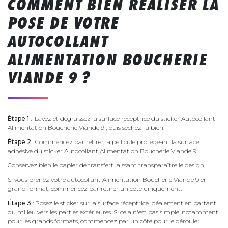
COMMENT BIEN RÉALISER LA
POSE DE VOTRE
AUTOCOLLANT
ALIMENTATION BOUCHERIE
VIANDE 9 ?
Étape 1
: Lavez et dégraissez la surface réceptrice du sticker Autocollant
Alimentation Boucherie Viande 9 , puis séchez-la bien.
Étape 2
: Commencez par retirer la pellicule protégeant la surface
adhésive du sticker Autocollant Alimentation Boucherie Viande 9
Conservez bien le papier de transfert laissant transparaître le design.
Si vous prenez votre autocollant Alimentation Boucherie Viande 9 en
grand format, commencez par retirer un côté uniquement.
Étape 3
: Posez le sticker sur la surface réceptrice idéalement en partant
du milieu vers les parties extérieures. Si cela n'est pas simple, notamment
pour les grands formats, commencez par un côté pour le dérouler