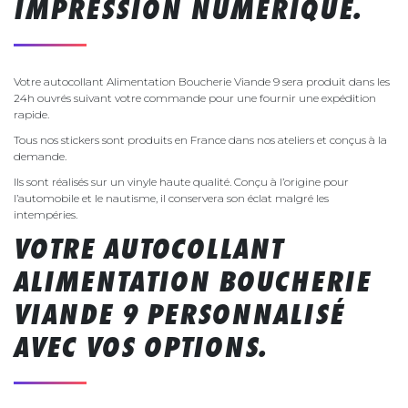
IMPRESSION NUMÉRIQUE.
Votre autocollant Alimentation Boucherie Viande 9 sera produit dans les
24h ouvrés suivant votre commande pour une fournir une expédition
rapide.
Tous nos stickers sont produits en France dans nos ateliers et conçus à la
demande.
Ils sont réalisés sur un vinyle haute qualité. Conçu à l’origine pour
l’automobile et le nautisme, il conservera son éclat malgré les
intempéries.
VOTRE AUTOCOLLANT
ALIMENTATION BOUCHERIE
VIANDE 9 PERSONNALISÉ
AVEC VOS OPTIONS.