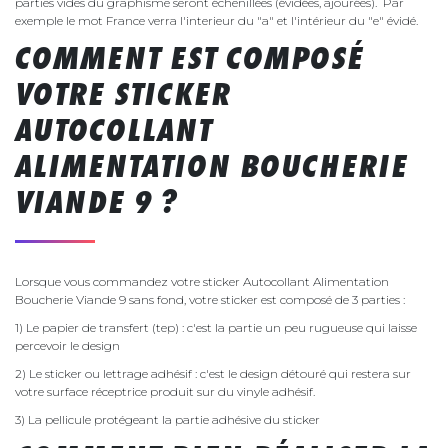
parties vides du graphisme seront échenillées (évidées, ajourées). Par
exemple le mot France verra l'interieur du "a" et l'intérieur du "e" évidé.
COMMENT EST COMPOSÉ
VOTRE STICKER
AUTOCOLLANT
ALIMENTATION BOUCHERIE
VIANDE 9 ?
Lorsque vous commandez votre sticker Autocollant Alimentation
Boucherie Viande 9 sans fond, votre sticker est composé de 3 parties :
1) Le papier de transfert (tep) : c'est la partie un peu rugueuse qui laisse
percevoir le design
2) Le sticker ou lettrage adhésif : c'est le design détouré qui restera sur
votre surface réceptrice produit sur du vinyle adhésif.
3) La pellicule protégeant la partie adhésive du sticker