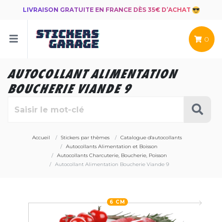
LIVRAISON GRATUITE EN FRANCE DÈS 35€ D’ACHAT
0
AUTOCOLLANT ALIMENTATION
BOUCHERIE VIANDE 9
Accueil
Stickers par thèmes
Catalogue d'autocollants
Autocollants Alimentation et Boisson
Autocollants Charcuterie, Boucherie, Poisson
Autocollant Alimentation Boucherie Viande 9
6 CM