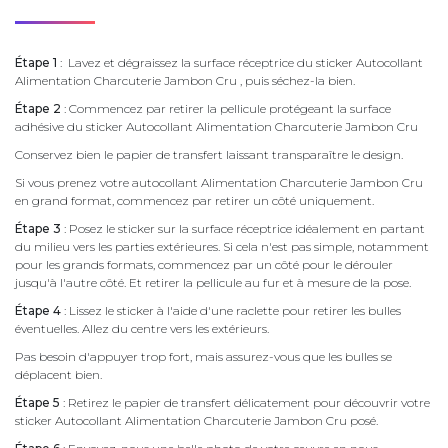
Étape 1
: Lavez et dégraissez la surface réceptrice du sticker Autocollant
Alimentation Charcuterie Jambon Cru , puis séchez-la bien.
Étape 2
: Commencez par retirer la pellicule protégeant la surface
adhésive du sticker Autocollant Alimentation Charcuterie Jambon Cru
Conservez bien le papier de transfert laissant transparaître le design.
Si vous prenez votre autocollant Alimentation Charcuterie Jambon Cru
en grand format, commencez par retirer un côté uniquement.
Étape 3
: Posez le sticker sur la surface réceptrice idéalement en partant
du milieu vers les parties extérieures. Si cela n'est pas simple, notamment
pour les grands formats, commencez par un côté pour le dérouler
jusqu'à l'autre côté. Et retirer la pellicule au fur et à mesure de la pose.
Étape 4
: Lissez le sticker à l'aide d'une raclette pour retirer les bulles
éventuelles. Allez du centre vers les extérieurs.
Pas besoin d'appuyer trop fort, mais assurez-vous que les bulles se
déplacent bien.
Étape 5
: Retirez le papier de transfert délicatement pour découvrir votre
sticker Autocollant Alimentation Charcuterie Jambon Cru posé.