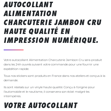
AUTOCOLLANT
ALIMENTATION
CHARCUTERIE JAMBON CRU
HAUTE QUALITÉ EN
IMPRESSION NUMÉRIQUE.
Votre autocollant Alimentation Charcuterie Jambon Cru sera produit
dans les 24h ouvrés suivant votre commande pour une fournir une
expédition rapide.
Tous nos stickers sont produits en France dans nos ateliers et conçus à la
demande.
Ils sont réalisés sur un vinyle haute qualité. Conçu à l’origine pour
l’automobile et le nautisme, il conservera son éclat malgré les
intempéries.
VOTRE AUTOCOLLANT