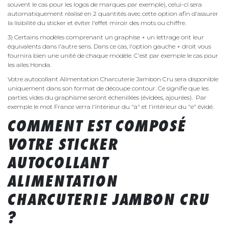
souvent le cas pour les logos de marques par exemple), celui-ci sera
automatiquement réalisé en 2 quantités avec cette option afin d'assurer
la lisibilité du sticker et éviter l'effet miroir des mots ou chiffre.
3) Certains modèles comprenant un graphise + un lettrage ont leur
équivalents dans l'autre sens. Dans ce cas, l'option gauche + droit vous
fournira bien une unité de chaque modèle. C'est par exemple le cas pour
les ailes Honda.
Votre autocollant Alimentation Charcuterie Jambon Cru sera disponible
uniquement dans son format de découpe contour. Ce signifie que les
parties vides du graphisme seront échenillées (évidées, ajourées). Par
exemple le mot France verra l'interieur du "a" et l'intérieur du "e" évidé.
COMMENT EST COMPOSÉ
VOTRE STICKER
AUTOCOLLANT
ALIMENTATION
CHARCUTERIE JAMBON CRU
?