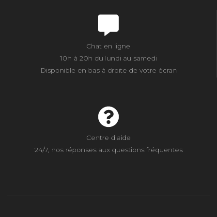
Chat en ligne
10h à 20h du lundi au samedi
Disponible en bas à droite de votre écran
Centre d'aide
24/7, nos réponses aux questions fréquentes