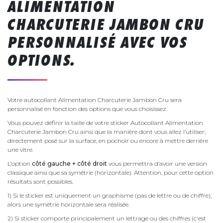
ALIMENTATION
CHARCUTERIE JAMBON CRU
PERSONNALISÉ AVEC VOS
OPTIONS.
Votre autocollant Alimentation Charcuterie Jambon Cru sera
personnalisé en fonction des options que vous choisissez.
Vous pouvez définir la taille de votre sticker Autocollant Alimentation
Charcuterie Jambon Cru ainsi que la manière dont vous allez l’utiliser;
directement posé sur la surface, en pochoir ou encore à mettre derrière
une vitre.
L’option
côté gauche + côté droit
vous permettra d’avoir une version
classique ainsi que sa symétrie (horizontale). Attention, pour cette option
résultats sont possibles.
1) Si le sticker est uniquement un graphisme (pas de lettre ou de chiffre),
alors une symétrie horizontale sera réalisée.
2) Si sticker comporte principalement un lettrage ou des chiffres (c'est