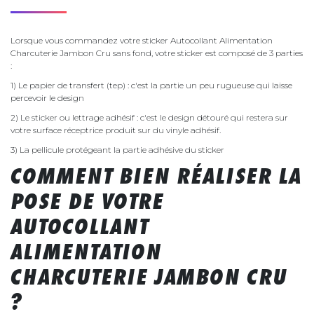
Lorsque vous commandez votre sticker Autocollant Alimentation
Charcuterie Jambon Cru sans fond, votre sticker est composé de 3 parties
:
1) Le papier de transfert (tep) : c'est la partie un peu rugueuse qui laisse
percevoir le design
2) Le sticker ou lettrage adhésif : c'est le design détouré qui restera sur
votre surface réceptrice produit sur du vinyle adhésif.
3) La pellicule protégeant la partie adhésive du sticker
COMMENT BIEN RÉALISER LA
POSE DE VOTRE
AUTOCOLLANT
ALIMENTATION
CHARCUTERIE JAMBON CRU
?