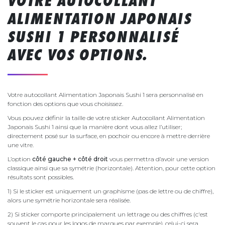
VOTRE AUTOCOLLANT
ALIMENTATION JAPONAIS
SUSHI 1 PERSONNALISÉ
AVEC VOS OPTIONS.
Votre autocollant Alimentation Japonais Sushi 1 sera personnalisé en
fonction des options que vous choisissez.
Vous pouvez définir la taille de votre sticker Autocollant Alimentation
Japonais Sushi 1 ainsi que la manière dont vous allez l’utiliser;
directement posé sur la surface, en pochoir ou encore à mettre derrière
une vitre.
L’option
côté gauche + côté droit
vous permettra d’avoir une version
classique ainsi que sa symétrie (horizontale). Attention, pour cette option
résultats sont possibles.
1) Si le sticker est uniquement un graphisme (pas de lettre ou de chiffre),
alors une symétrie horizontale sera réalisée.
2) Si sticker comporte principalement un lettrage ou des chiffres (c'est
souvent le cas pour les logos de marques par exemple), celui-ci sera