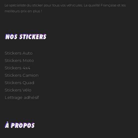
Le spécialiste du sticker pour tous vos véhicules. La qualité Française et les
meilleurs prix en plus !
NOS STICKERS
Stickers Auto
Stickers Moto
Stickers 4x4
Stickers Camion
Stickers Quad
Stickers Vélo
Lettrage adhésif
À PROPOS