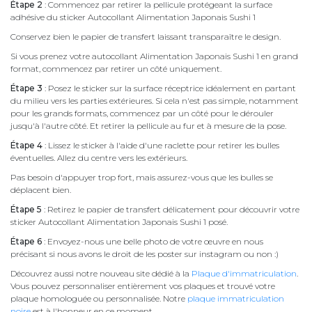
Étape 2
: Commencez par retirer la pellicule protégeant la surface
adhésive du sticker Autocollant Alimentation Japonais Sushi 1
Conservez bien le papier de transfert laissant transparaître le design.
Si vous prenez votre autocollant Alimentation Japonais Sushi 1 en grand
format, commencez par retirer un côté uniquement.
Étape 3
: Posez le sticker sur la surface réceptrice idéalement en partant
du milieu vers les parties extérieures. Si cela n'est pas simple, notamment
pour les grands formats, commencez par un côté pour le dérouler
jusqu'à l'autre côté. Et retirer la pellicule au fur et à mesure de la pose.
Étape 4
: Lissez le sticker à l'aide d'une raclette pour retirer les bulles
éventuelles. Allez du centre vers les extérieurs.
Pas besoin d'appuyer trop fort, mais assurez-vous que les bulles se
déplacent bien.
Étape 5
: Retirez le papier de transfert délicatement pour découvrir votre
sticker Autocollant Alimentation Japonais Sushi 1 posé.
Étape 6
: Envoyez-nous une belle photo de votre œuvre en nous
précisant si nous avons le droit de les poster sur instagram ou non :)
Découvrez aussi notre nouveau site dédié à la
Plaque d'immatriculation
.
Vous pouvez personnaliser entièrement vos plaques et trouvé votre
plaque homologuée ou personnalisée. Notre
plaque immatriculation
noire
est à l'honneur en ce moment.