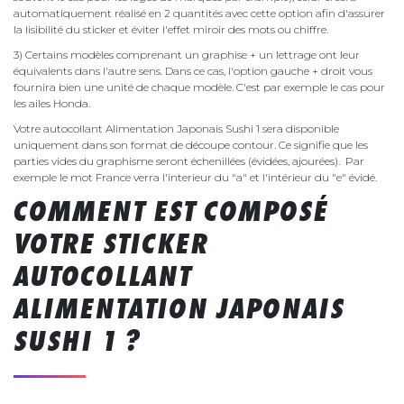
automatiquement réalisé en 2 quantités avec cette option afin d'assurer
la lisibilité du sticker et éviter l'effet miroir des mots ou chiffre.
3) Certains modèles comprenant un graphise + un lettrage ont leur
équivalents dans l'autre sens. Dans ce cas, l'option gauche + droit vous
fournira bien une unité de chaque modèle. C'est par exemple le cas pour
les ailes Honda.
Votre autocollant Alimentation Japonais Sushi 1 sera disponible
uniquement dans son format de découpe contour. Ce signifie que les
parties vides du graphisme seront échenillées (évidées, ajourées). Par
exemple le mot France verra l'interieur du "a" et l'intérieur du "e" évidé.
COMMENT EST COMPOSÉ
VOTRE STICKER
AUTOCOLLANT
ALIMENTATION JAPONAIS
SUSHI 1 ?