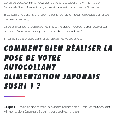
Lorsque vous commandez votre sticker Autocollant Alimentation
Japonais Sushi 1 sans fond, votre sticker est composé de 3 parties :
1) Le papier de transfert (tep) : c'est la partie un peu rugueuse qui laisse
percevoir le design
2) Le sticker ou lettrage adhésif : c'est le design détouré qui restera sur
votre surface réceptrice produit sur du vinyle adhésif.
3) La pellicule protégeant la partie adhésive du sticker
COMMENT BIEN RÉALISER LA
POSE DE VOTRE
AUTOCOLLANT
ALIMENTATION JAPONAIS
SUSHI 1 ?
Étape 1
: Lavez et dégraissez la surface réceptrice du sticker Autocollant
Alimentation Japonais Sushi 1 , puis séchez-la bien.