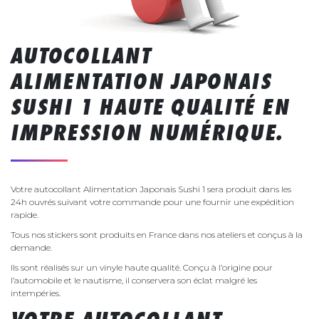
AUTOCOLLANT
ALIMENTATION JAPONAIS
SUSHI 1 HAUTE QUALITÉ EN
IMPRESSION NUMÉRIQUE.
Votre autocollant Alimentation Japonais Sushi 1 sera produit dans les
24h ouvrés suivant votre commande pour une fournir une expédition
rapide.
Tous nos stickers sont produits en France dans nos ateliers et conçus à la
demande.
Ils sont réalisés sur un vinyle haute qualité. Conçu à l’origine pour
l’automobile et le nautisme, il conservera son éclat malgré les
intempéries.