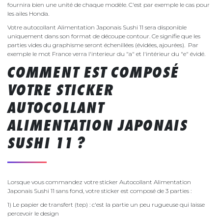
fournira bien une unité de chaque modèle. C'est par exemple le cas pour
les ailes Honda.
Votre autocollant Alimentation Japonais Sushi 11 sera disponible
uniquement dans son format de découpe contour. Ce signifie que les
parties vides du graphisme seront échenillées (évidées, ajourées). Par
exemple le mot France verra l'interieur du "a" et l'intérieur du "e" évidé.
COMMENT EST COMPOSÉ
VOTRE STICKER
AUTOCOLLANT
ALIMENTATION JAPONAIS
SUSHI 11 ?
Lorsque vous commandez votre sticker Autocollant Alimentation
Japonais Sushi 11 sans fond, votre sticker est composé de 3 parties :
1) Le papier de transfert (tep) : c'est la partie un peu rugueuse qui laisse
percevoir le design