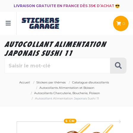
LIVRAISON GRATUITE EN FRANCE DÈS 35€ D’ACHAT
0
AUTOCOLLANT ALIMENTATION
JAPONAIS SUSHI 11
Accueil
Stickers par thèmes
Catalogue d'autocollants
Autocollants Alimentation et Boisson
Autocollants Charcuterie, Boucherie, Poisson
Autocollant Alimentation Japonais Sushi 11
6 CM