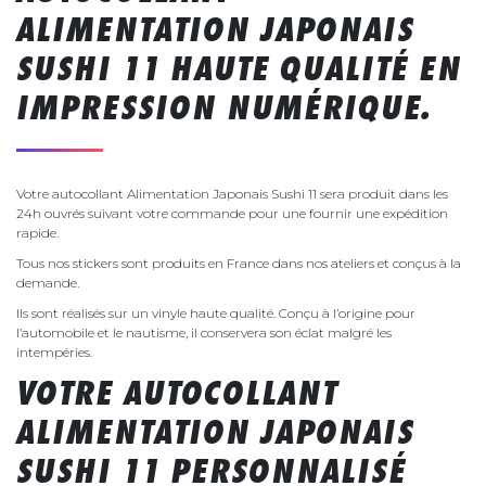
ALIMENTATION JAPONAIS
SUSHI 11 HAUTE QUALITÉ EN
IMPRESSION NUMÉRIQUE.
Votre autocollant Alimentation Japonais Sushi 11 sera produit dans les
24h ouvrés suivant votre commande pour une fournir une expédition
rapide.
Tous nos stickers sont produits en France dans nos ateliers et conçus à la
demande.
Ils sont réalisés sur un vinyle haute qualité. Conçu à l’origine pour
l’automobile et le nautisme, il conservera son éclat malgré les
intempéries.
VOTRE AUTOCOLLANT
ALIMENTATION JAPONAIS
SUSHI 11 PERSONNALISÉ