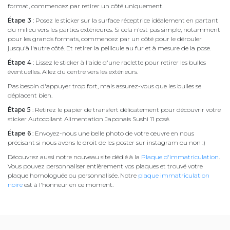
format, commencez par retirer un côté uniquement.
Étape 3
: Posez le sticker sur la surface réceptrice idéalement en partant
du milieu vers les parties extérieures. Si cela n'est pas simple, notamment
pour les grands formats, commencez par un côté pour le dérouler
jusqu'à l'autre côté. Et retirer la pellicule au fur et à mesure de la pose.
Étape 4
: Lissez le sticker à l'aide d'une raclette pour retirer les bulles
éventuelles. Allez du centre vers les extérieurs.
Pas besoin d'appuyer trop fort, mais assurez-vous que les bulles se
déplacent bien.
Étape 5
: Retirez le papier de transfert délicatement pour découvrir votre
sticker Autocollant Alimentation Japonais Sushi 11 posé.
Étape 6
: Envoyez-nous une belle photo de votre œuvre en nous
précisant si nous avons le droit de les poster sur instagram ou non :)
Découvrez aussi notre nouveau site dédié à la
Plaque d'immatriculation
.
Vous pouvez personnaliser entièrement vos plaques et trouvé votre
plaque homologuée ou personnalisée. Notre
plaque immatriculation
noire
est à l'honneur en ce moment.