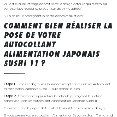
2) Le sticker ou lettrage adhésif : c'est le design détouré qui restera sur
votre surface réceptrice produit sur du vinyle adhésif.
3) La pellicule protégeant la partie adhésive du sticker
COMMENT BIEN RÉALISER LA
POSE DE VOTRE
AUTOCOLLANT
ALIMENTATION JAPONAIS
SUSHI 11 ?
Étape 1
: Lavez et dégraissez la surface réceptrice du sticker Autocollant
Alimentation Japonais Sushi 11 , puis séchez-la bien.
Étape 2
: Commencez par retirer la pellicule protégeant la surface
adhésive du sticker Autocollant Alimentation Japonais Sushi 11
Conservez bien le papier de transfert laissant transparaître le design.
Si vous prenez votre autocollant Alimentation Japonais Sushi 11 en grand