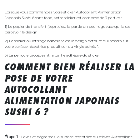
Lorsque vous commandez votre sticker Autocollant Alimentation
Japonais Sushi 6 sans fond, votre sticker est composé de 3 parties :
1) Le papier de transfert (tep) : c'est la partie un peu rugueuse qui laisse
percevoir le design
2) Le sticker ou lettrage adhésif : c'est le design détouré qui restera sur
votre surface réceptrice produit sur du vinyle adhésif.
3) La pellicule protégeant la partie adhésive du sticker
COMMENT BIEN RÉALISER LA
POSE DE VOTRE
AUTOCOLLANT
ALIMENTATION JAPONAIS
SUSHI 6 ?
Étape 1
: Lavez et dégraissez la surface réceptrice du sticker Autocollant