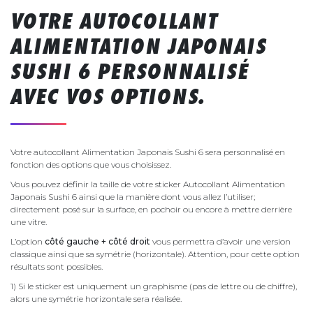
VOTRE AUTOCOLLANT
ALIMENTATION JAPONAIS
SUSHI 6 PERSONNALISÉ
AVEC VOS OPTIONS.
Votre autocollant Alimentation Japonais Sushi 6 sera personnalisé en
fonction des options que vous choisissez.
Vous pouvez définir la taille de votre sticker Autocollant Alimentation
Japonais Sushi 6 ainsi que la manière dont vous allez l’utiliser;
directement posé sur la surface, en pochoir ou encore à mettre derrière
une vitre.
L’option
côté gauche + côté droit
vous permettra d’avoir une version
classique ainsi que sa symétrie (horizontale). Attention, pour cette option
résultats sont possibles.
1) Si le sticker est uniquement un graphisme (pas de lettre ou de chiffre),
alors une symétrie horizontale sera réalisée.