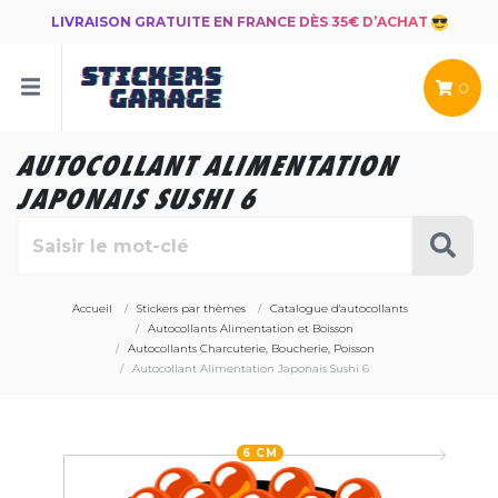
LIVRAISON GRATUITE EN FRANCE DÈS 35€ D’ACHAT
0
AUTOCOLLANT ALIMENTATION
JAPONAIS SUSHI 6
Accueil
Stickers par thèmes
Catalogue d'autocollants
Autocollants Alimentation et Boisson
Autocollants Charcuterie, Boucherie, Poisson
Autocollant Alimentation Japonais Sushi 6
6 CM