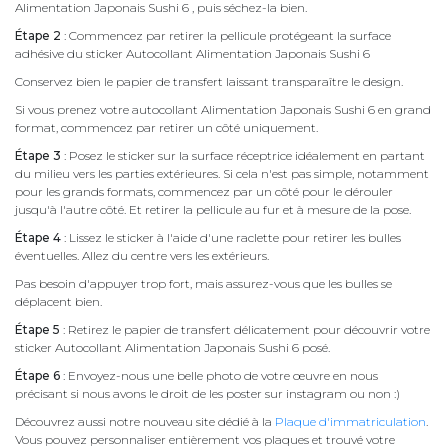
Alimentation Japonais Sushi 6 , puis séchez-la bien.
Étape 2
: Commencez par retirer la pellicule protégeant la surface
adhésive du sticker Autocollant Alimentation Japonais Sushi 6
Conservez bien le papier de transfert laissant transparaître le design.
Si vous prenez votre autocollant Alimentation Japonais Sushi 6 en grand
format, commencez par retirer un côté uniquement.
Étape 3
: Posez le sticker sur la surface réceptrice idéalement en partant
du milieu vers les parties extérieures. Si cela n'est pas simple, notamment
pour les grands formats, commencez par un côté pour le dérouler
jusqu'à l'autre côté. Et retirer la pellicule au fur et à mesure de la pose.
Étape 4
: Lissez le sticker à l'aide d'une raclette pour retirer les bulles
éventuelles. Allez du centre vers les extérieurs.
Pas besoin d'appuyer trop fort, mais assurez-vous que les bulles se
déplacent bien.
Étape 5
: Retirez le papier de transfert délicatement pour découvrir votre
sticker Autocollant Alimentation Japonais Sushi 6 posé.
Étape 6
: Envoyez-nous une belle photo de votre œuvre en nous
précisant si nous avons le droit de les poster sur instagram ou non :)
Découvrez aussi notre nouveau site dédié à la
Plaque d'immatriculation
.
Vous pouvez personnaliser entièrement vos plaques et trouvé votre