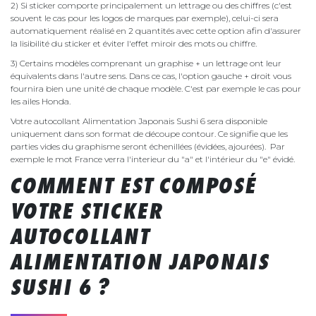
2) Si sticker comporte principalement un lettrage ou des chiffres (c'est
souvent le cas pour les logos de marques par exemple), celui-ci sera
automatiquement réalisé en 2 quantités avec cette option afin d'assurer
la lisibilité du sticker et éviter l'effet miroir des mots ou chiffre.
3) Certains modèles comprenant un graphise + un lettrage ont leur
équivalents dans l'autre sens. Dans ce cas, l'option gauche + droit vous
fournira bien une unité de chaque modèle. C'est par exemple le cas pour
les ailes Honda.
Votre autocollant Alimentation Japonais Sushi 6 sera disponible
uniquement dans son format de découpe contour. Ce signifie que les
parties vides du graphisme seront échenillées (évidées, ajourées). Par
exemple le mot France verra l'interieur du "a" et l'intérieur du "e" évidé.
COMMENT EST COMPOSÉ
VOTRE STICKER
AUTOCOLLANT
ALIMENTATION JAPONAIS
SUSHI 6 ?