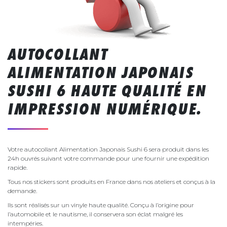
AUTOCOLLANT
ALIMENTATION JAPONAIS
SUSHI 6 HAUTE QUALITÉ EN
IMPRESSION NUMÉRIQUE.
Votre autocollant Alimentation Japonais Sushi 6 sera produit dans les
24h ouvrés suivant votre commande pour une fournir une expédition
rapide.
Tous nos stickers sont produits en France dans nos ateliers et conçus à la
demande.
Ils sont réalisés sur un vinyle haute qualité. Conçu à l’origine pour
l’automobile et le nautisme, il conservera son éclat malgré les
intempéries.