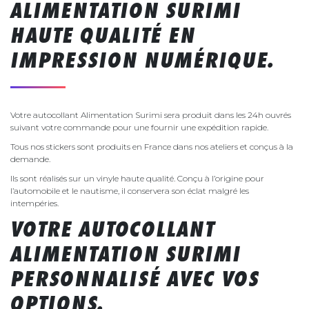
ALIMENTATION SURIMI
HAUTE QUALITÉ EN
IMPRESSION NUMÉRIQUE.
Votre autocollant Alimentation Surimi sera produit dans les 24h ouvrés
suivant votre commande pour une fournir une expédition rapide.
Tous nos stickers sont produits en France dans nos ateliers et conçus à la
demande.
Ils sont réalisés sur un vinyle haute qualité. Conçu à l’origine pour
l’automobile et le nautisme, il conservera son éclat malgré les
intempéries.
VOTRE AUTOCOLLANT
ALIMENTATION SURIMI
PERSONNALISÉ AVEC VOS
OPTIONS.