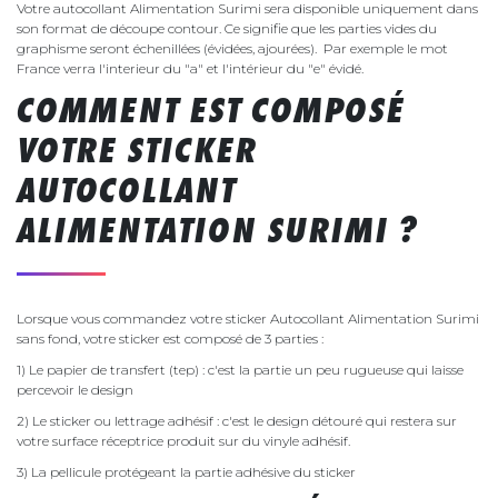
Votre autocollant Alimentation Surimi sera disponible uniquement dans
son format de découpe contour. Ce signifie que les parties vides du
graphisme seront échenillées (évidées, ajourées). Par exemple le mot
France verra l'interieur du "a" et l'intérieur du "e" évidé.
COMMENT EST COMPOSÉ
VOTRE STICKER
AUTOCOLLANT
ALIMENTATION SURIMI ?
Lorsque vous commandez votre sticker Autocollant Alimentation Surimi
sans fond, votre sticker est composé de 3 parties :
1) Le papier de transfert (tep) : c'est la partie un peu rugueuse qui laisse
percevoir le design
2) Le sticker ou lettrage adhésif : c'est le design détouré qui restera sur
votre surface réceptrice produit sur du vinyle adhésif.
3) La pellicule protégeant la partie adhésive du sticker