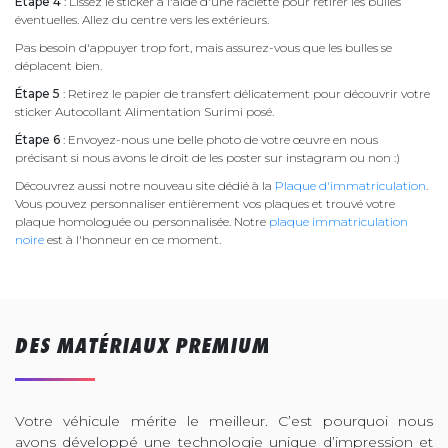
Étape 4
: Lissez le sticker à l'aide d'une raclette pour retirer les bulles
éventuelles. Allez du centre vers les extérieurs.
Pas besoin d'appuyer trop fort, mais assurez-vous que les bulles se
déplacent bien.
Étape 5
: Retirez le papier de transfert délicatement pour découvrir votre
sticker Autocollant Alimentation Surimi posé.
Étape 6
: Envoyez-nous une belle photo de votre œuvre en nous
précisant si nous avons le droit de les poster sur instagram ou non :)
Découvrez aussi notre nouveau site dédié à la
Plaque d'immatriculation
.
Vous pouvez personnaliser entièrement vos plaques et trouvé votre
plaque homologuée ou personnalisée. Notre
plaque immatriculation
noire
est à l'honneur en ce moment.
DES MATÉRIAUX PREMIUM
Votre véhicule mérite le meilleur. C’est pourquoi nous
avons développé une technologie unique d’impression et