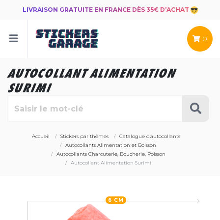
LIVRAISON GRATUITE EN FRANCE DÈS 35€ D’ACHAT
0
AUTOCOLLANT ALIMENTATION
SURIMI
Accueil
Stickers par thèmes
Catalogue d'autocollants
Autocollants Alimentation et Boisson
Autocollants Charcuterie, Boucherie, Poisson
Autocollant Alimentation Surimi
6 CM