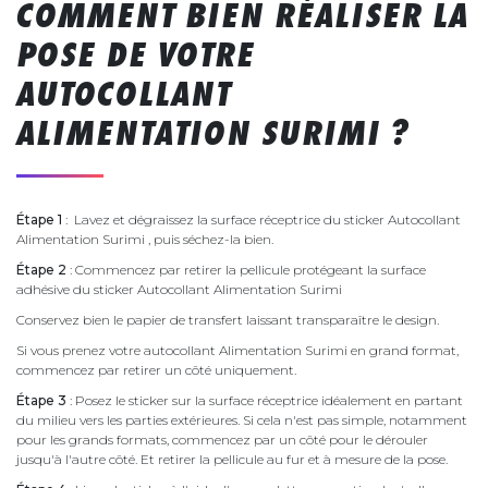
COMMENT BIEN RÉALISER LA
POSE DE VOTRE
AUTOCOLLANT
ALIMENTATION SURIMI ?
Étape 1
: Lavez et dégraissez la surface réceptrice du sticker Autocollant
Alimentation Surimi , puis séchez-la bien.
Étape 2
: Commencez par retirer la pellicule protégeant la surface
adhésive du sticker Autocollant Alimentation Surimi
Conservez bien le papier de transfert laissant transparaître le design.
Si vous prenez votre autocollant Alimentation Surimi en grand format,
commencez par retirer un côté uniquement.
Étape 3
: Posez le sticker sur la surface réceptrice idéalement en partant
du milieu vers les parties extérieures. Si cela n'est pas simple, notamment
pour les grands formats, commencez par un côté pour le dérouler
jusqu'à l'autre côté. Et retirer la pellicule au fur et à mesure de la pose.