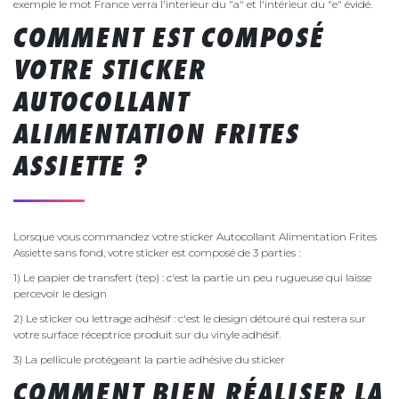
exemple le mot France verra l'interieur du "a" et l'intérieur du "e" évidé.
COMMENT EST COMPOSÉ
VOTRE STICKER
AUTOCOLLANT
ALIMENTATION FRITES
ASSIETTE ?
Lorsque vous commandez votre sticker Autocollant Alimentation Frites
Assiette sans fond, votre sticker est composé de 3 parties :
1) Le papier de transfert (tep) : c'est la partie un peu rugueuse qui laisse
percevoir le design
2) Le sticker ou lettrage adhésif : c'est le design détouré qui restera sur
votre surface réceptrice produit sur du vinyle adhésif.
3) La pellicule protégeant la partie adhésive du sticker
COMMENT BIEN RÉALISER LA