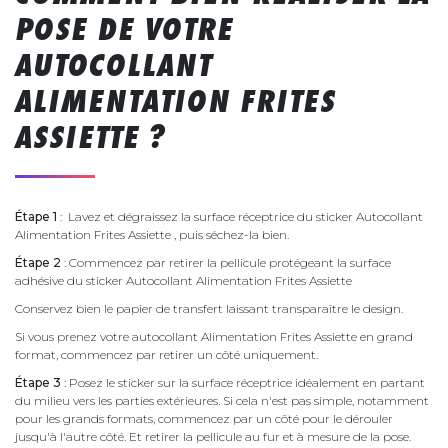
POSE DE VOTRE
AUTOCOLLANT
ALIMENTATION FRITES
ASSIETTE ?
Étape 1
: Lavez et dégraissez la surface réceptrice du sticker Autocollant
Alimentation Frites Assiette , puis séchez-la bien.
Étape 2
: Commencez par retirer la pellicule protégeant la surface
adhésive du sticker Autocollant Alimentation Frites Assiette
Conservez bien le papier de transfert laissant transparaître le design.
Si vous prenez votre autocollant Alimentation Frites Assiette en grand
format, commencez par retirer un côté uniquement.
Étape 3
: Posez le sticker sur la surface réceptrice idéalement en partant
du milieu vers les parties extérieures. Si cela n'est pas simple, notamment
pour les grands formats, commencez par un côté pour le dérouler
jusqu'à l'autre côté. Et retirer la pellicule au fur et à mesure de la pose.