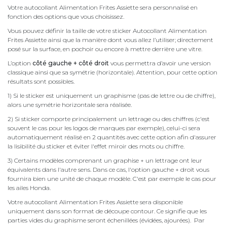
Votre autocollant Alimentation Frites Assiette sera personnalisé en
fonction des options que vous choisissez.
Vous pouvez définir la taille de votre sticker Autocollant Alimentation
Frites Assiette ainsi que la manière dont vous allez l’utiliser; directement
posé sur la surface, en pochoir ou encore à mettre derrière une vitre.
L’option
côté gauche + côté droit
vous permettra d’avoir une version
classique ainsi que sa symétrie (horizontale). Attention, pour cette option
résultats sont possibles.
1) Si le sticker est uniquement un graphisme (pas de lettre ou de chiffre),
alors une symétrie horizontale sera réalisée.
2) Si sticker comporte principalement un lettrage ou des chiffres (c'est
souvent le cas pour les logos de marques par exemple), celui-ci sera
automatiquement réalisé en 2 quantités avec cette option afin d'assurer
la lisibilité du sticker et éviter l'effet miroir des mots ou chiffre.
3) Certains modèles comprenant un graphise + un lettrage ont leur
équivalents dans l'autre sens. Dans ce cas, l'option gauche + droit vous
fournira bien une unité de chaque modèle. C'est par exemple le cas pour
les ailes Honda.
Votre autocollant Alimentation Frites Assiette sera disponible
uniquement dans son format de découpe contour. Ce signifie que les
parties vides du graphisme seront échenillées (évidées, ajourées). Par