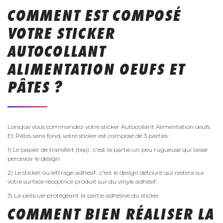
COMMENT EST COMPOSÉ
VOTRE STICKER
AUTOCOLLANT
ALIMENTATION OEUFS ET
PÂTES ?
Lorsque vous commandez votre sticker Autocollant Alimentation oeufs
Et Pâtes sans fond, votre sticker est composé de 3 parties :
1) Le papier de transfert (tep) : c'est la partie un peu rugueuse qui laisse
percevoir le design
2) Le sticker ou lettrage adhésif : c'est le design détouré qui restera sur
votre surface réceptrice produit sur du vinyle adhésif.
3) La pellicule protégeant la partie adhésive du sticker
COMMENT BIEN RÉALISER LA