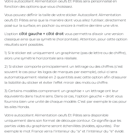
Votre autocollant Alimentation oeufs Et Pâtes sera personnalisé en
fonction des options que vous choisissez.
Vous pouvez définir la taille de votre sticker Autocollant Alimentation
oeufs Et Pâtes ainsi que la manière dont vous allez l’utiliser; directement
posé sur la surface, en pochoir ou encore à mettre derrière une vitre.
L’option
côté gauche + côté droit
vous permettra d’avoir une version
classique ainsi que sa symétrie (horizontale). Attention, pour cette option
résultats sont possibles.
1) Si le sticker est uniquement un graphisme (pas de lettre ou de chiffre),
alors une symétrie horizontale sera réalisée.
2) Si sticker comporte principalement un lettrage ou des chiffres (c'est
souvent le cas pour les logos de marques par exemple), celui-ci sera
automatiquement réalisé en 2 quantités avec cette option afin d'assurer
la lisibilité du sticker et éviter l'effet miroir des mots ou chiffre.
3) Certains modèles comprenant un graphise + un lettrage ont leur
équivalents dans l'autre sens. Dans ce cas, l'option gauche + droit vous
fournira bien une unité de chaque modèle. C'est par exemple le cas pour
les ailes Honda.
Votre autocollant Alimentation oeufs Et Pâtes sera disponible
uniquement dans son format de découpe contour. Ce signifie que les
parties vides du graphisme seront échenillées (évidées, ajourées). Par
exemple le mot France verra l'interieur du "a" et l'intérieur du "e" évidé.