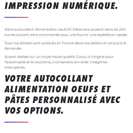
IMPRESSION NUMÉRIQUE.
Votre autocollant Alimentation oeufs Et Pâtes sera produit dans les 24h
ouvrés suivant votre commande pour une fournir une expédition rapide.
Tous nos stickers sont produits en France dans nos ateliers et conçus à la
demande.
Ils sont réalisés sur un vinyle haute qualité. Conçu à l’origine pour
l’automobile et le nautisme, il conservera son éclat malgré les
intempéries.
VOTRE AUTOCOLLANT
ALIMENTATION OEUFS ET
PÂTES PERSONNALISÉ AVEC
VOS OPTIONS.