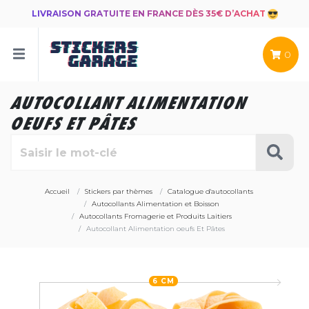
LIVRAISON GRATUITE EN FRANCE DÈS 35€ D’ACHAT
0
AUTOCOLLANT ALIMENTATION
OEUFS ET PÂTES
Accueil
Stickers par thèmes
Catalogue d'autocollants
Autocollants Alimentation et Boisson
Autocollants Fromagerie et Produits Laitiers
Autocollant Alimentation oeufs Et Pâtes
6 CM