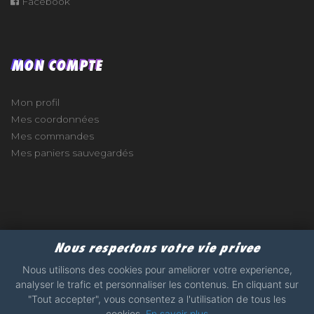
Facebook
MON COMPTE
Mon profil
Mes coordonnées
Mes commandes
Mes paniers sauvegardés
e
Nous respectons votre vie privee
2017 - 2026 - STICKERS-GARAGE.COM - MADE WITH
Nous utilisons des cookies pour ameliorer votre experience,
analyser le trafic et personnaliser les contenus. En cliquant sur
"Tout accepter", vous consentez a l'utilisation de tous les
cookies.
En savoir plus