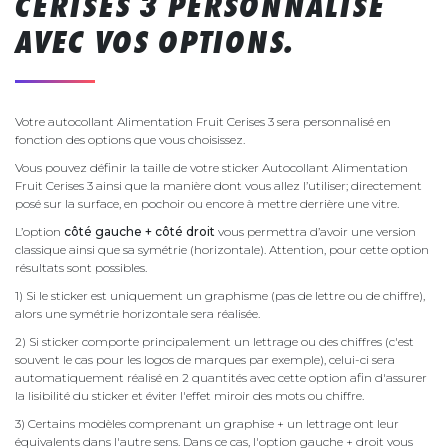
CERISES 3 PERSONNALISÉ
AVEC VOS OPTIONS.
Votre autocollant Alimentation Fruit Cerises 3 sera personnalisé en
fonction des options que vous choisissez.
Vous pouvez définir la taille de votre sticker Autocollant Alimentation
Fruit Cerises 3 ainsi que la manière dont vous allez l’utiliser; directement
posé sur la surface, en pochoir ou encore à mettre derrière une vitre.
L’option
côté gauche + côté droit
vous permettra d’avoir une version
classique ainsi que sa symétrie (horizontale). Attention, pour cette option
résultats sont possibles.
1) Si le sticker est uniquement un graphisme (pas de lettre ou de chiffre),
alors une symétrie horizontale sera réalisée.
2) Si sticker comporte principalement un lettrage ou des chiffres (c'est
souvent le cas pour les logos de marques par exemple), celui-ci sera
automatiquement réalisé en 2 quantités avec cette option afin d'assurer
la lisibilité du sticker et éviter l'effet miroir des mots ou chiffre.
3) Certains modèles comprenant un graphise + un lettrage ont leur
équivalents dans l'autre sens. Dans ce cas, l'option gauche + droit vous