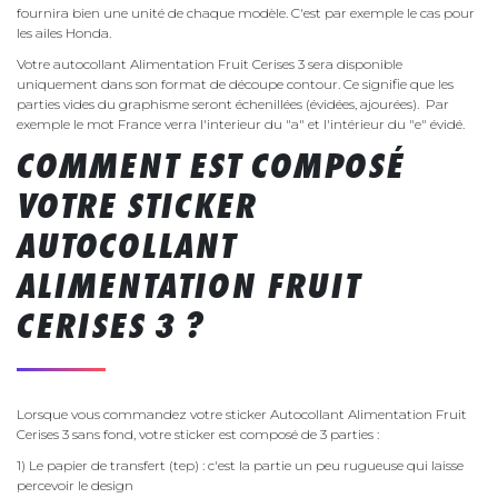
fournira bien une unité de chaque modèle. C'est par exemple le cas pour
les ailes Honda.
Votre autocollant Alimentation Fruit Cerises 3 sera disponible
uniquement dans son format de découpe contour. Ce signifie que les
parties vides du graphisme seront échenillées (évidées, ajourées). Par
exemple le mot France verra l'interieur du "a" et l'intérieur du "e" évidé.
COMMENT EST COMPOSÉ
VOTRE STICKER
AUTOCOLLANT
ALIMENTATION FRUIT
CERISES 3 ?
Lorsque vous commandez votre sticker Autocollant Alimentation Fruit
Cerises 3 sans fond, votre sticker est composé de 3 parties :
1) Le papier de transfert (tep) : c'est la partie un peu rugueuse qui laisse
percevoir le design