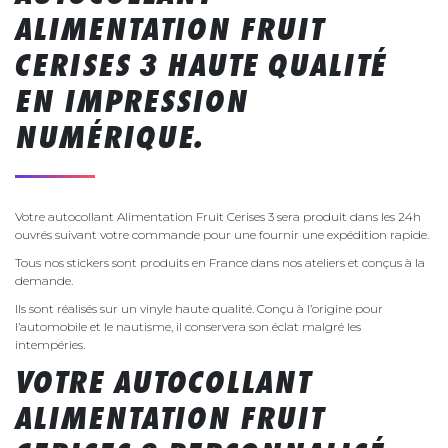
ALIMENTATION FRUIT
CERISES 3 HAUTE QUALITÉ
EN IMPRESSION
NUMÉRIQUE.
Votre autocollant Alimentation Fruit Cerises 3 sera produit dans les 24h
ouvrés suivant votre commande pour une fournir une expédition rapide.
Tous nos stickers sont produits en France dans nos ateliers et conçus à la
demande.
Ils sont réalisés sur un vinyle haute qualité. Conçu à l’origine pour
l’automobile et le nautisme, il conservera son éclat malgré les
intempéries.
VOTRE AUTOCOLLANT
ALIMENTATION FRUIT