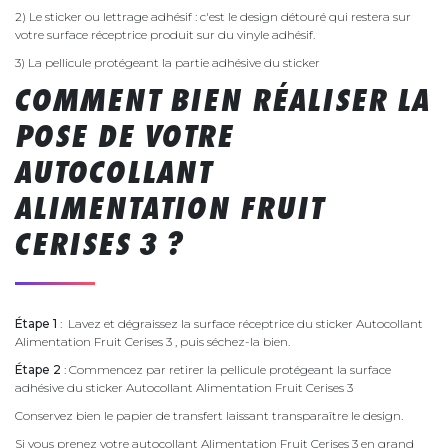
2) Le sticker ou lettrage adhésif : c'est le design détouré qui restera sur
votre surface réceptrice produit sur du vinyle adhésif.
3) La pellicule protégeant la partie adhésive du sticker
COMMENT BIEN RÉALISER LA
POSE DE VOTRE
AUTOCOLLANT
ALIMENTATION FRUIT
CERISES 3 ?
Étape 1
: Lavez et dégraissez la surface réceptrice du sticker Autocollant
Alimentation Fruit Cerises 3 , puis séchez-la bien.
Étape 2
: Commencez par retirer la pellicule protégeant la surface
adhésive du sticker Autocollant Alimentation Fruit Cerises 3
Conservez bien le papier de transfert laissant transparaître le design.
Si vous prenez votre autocollant Alimentation Fruit Cerises 3 en grand