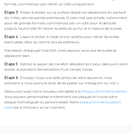
format, commencez par retirer un côté uniquement.
Étape 3
: Posez le sticker sur la surface réceptrice idéalement en partant
du milieu vers les parties extérieures. Si cela n'est pas simple, notamment
pour les grands formats, commencez par un côté pour le dérouler
jusqu'à l'autre côté. Et retirer la pellicule au fur et à mesure de la pose.
Étape 4
: Lissez le sticker à l'aide d'une raclette pour retirer les bulles
éventuelles. Allez du centre vers les extérieurs.
Pas besoin d'appuyer trop fort, mais assurez-vous que les bulles se
déplacent bien.
Étape 5
: Retirez le papier de transfert délicatement pour découvrir votre
sticker Autocollant Alimentation Fruit Cerises 3 posé.
Étape 6
: Envoyez-nous une belle photo de votre œuvre en nous
précisant si nous avons le droit de les poster sur instagram ou non :)
Découvrez aussi notre nouveau site dédié à la
Plaque d'immatriculation
.
Vous pouvez personnaliser entièrement vos plaques et trouvé votre
plaque homologuée ou personnalisée. Notre
plaque immatriculation
noire
est à l'honneur en ce moment.