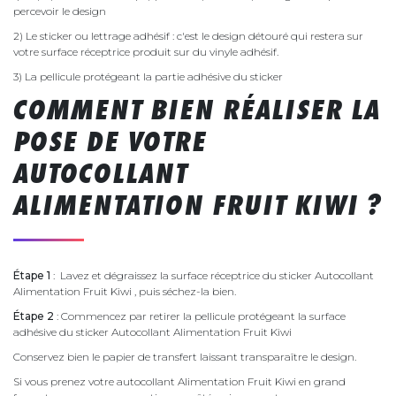
percevoir le design
2) Le sticker ou lettrage adhésif : c'est le design détouré qui restera sur
votre surface réceptrice produit sur du vinyle adhésif.
3) La pellicule protégeant la partie adhésive du sticker
COMMENT BIEN RÉALISER LA
POSE DE VOTRE
AUTOCOLLANT
ALIMENTATION FRUIT KIWI ?
Étape 1
: Lavez et dégraissez la surface réceptrice du sticker Autocollant
Alimentation Fruit Kiwi , puis séchez-la bien.
Étape 2
: Commencez par retirer la pellicule protégeant la surface
adhésive du sticker Autocollant Alimentation Fruit Kiwi
Conservez bien le papier de transfert laissant transparaître le design.
Si vous prenez votre autocollant Alimentation Fruit Kiwi en grand