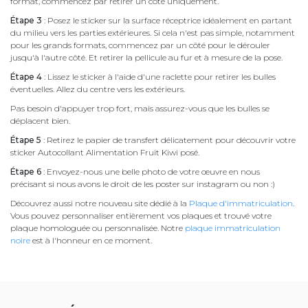
format, commencez par retirer un côté uniquement.
Étape 3
: Posez le sticker sur la surface réceptrice idéalement en partant
du milieu vers les parties extérieures. Si cela n'est pas simple, notamment
pour les grands formats, commencez par un côté pour le dérouler
jusqu'à l'autre côté. Et retirer la pellicule au fur et à mesure de la pose.
Étape 4
: Lissez le sticker à l'aide d'une raclette pour retirer les bulles
éventuelles. Allez du centre vers les extérieurs.
Pas besoin d'appuyer trop fort, mais assurez-vous que les bulles se
déplacent bien.
Étape 5
: Retirez le papier de transfert délicatement pour découvrir votre
sticker Autocollant Alimentation Fruit Kiwi posé.
Étape 6
: Envoyez-nous une belle photo de votre œuvre en nous
précisant si nous avons le droit de les poster sur instagram ou non :)
Découvrez aussi notre nouveau site dédié à la
Plaque d'immatriculation
.
Vous pouvez personnaliser entièrement vos plaques et trouvé votre
plaque homologuée ou personnalisée. Notre
plaque immatriculation
noire
est à l'honneur en ce moment.