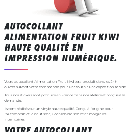
AUTOCOLLANT
ALIMENTATION FRUIT KIWI
HAUTE QUALITÉ EN
IMPRESSION NUMÉRIQUE.
Votre autocollant Alimentation Fruit Kiwi sera produit dans les 24h
ouvrés suivant votre commande pour une fournir une expédition rapide.
Tous nos stickers sont produits en France dans nos ateliers et conçus à la
demande.
Ils sont réalisés sur un vinyle haute qualité. Conçu à l’origine pour
l’automobile et le nautisme, il conservera son éclat malgré les
intempéries.
VOTRE AUTOCOLLANT