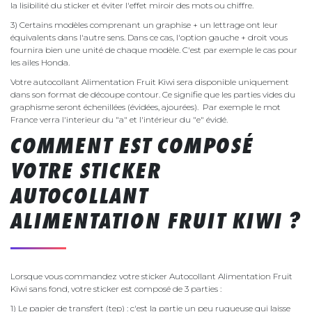
la lisibilité du sticker et éviter l'effet miroir des mots ou chiffre.
3) Certains modèles comprenant un graphise + un lettrage ont leur
équivalents dans l'autre sens. Dans ce cas, l'option gauche + droit vous
fournira bien une unité de chaque modèle. C'est par exemple le cas pour
les ailes Honda.
Votre autocollant Alimentation Fruit Kiwi sera disponible uniquement
dans son format de découpe contour. Ce signifie que les parties vides du
graphisme seront échenillées (évidées, ajourées). Par exemple le mot
France verra l'interieur du "a" et l'intérieur du "e" évidé.
COMMENT EST COMPOSÉ
VOTRE STICKER
AUTOCOLLANT
ALIMENTATION FRUIT KIWI ?
Lorsque vous commandez votre sticker Autocollant Alimentation Fruit
Kiwi sans fond, votre sticker est composé de 3 parties :
1) Le papier de transfert (tep) : c'est la partie un peu rugueuse qui laisse