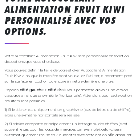
ALIMENTATION FRUIT KIWI
PERSONNALISÉ AVEC VOS
OPTIONS.
Votre autocollant Alimentation Fruit Kiwi sera personnalisé en fonction
des options que vous choisissez.
Vous pouvez définir la taille de votre sticker Autocollant Alimentation
Fruit Kiwi ainsi que la manière dont vous allez l’utiliser; directement posé
sur la surface, en pochoir ou encore à mettre derrière une vitre.
L’option
côté gauche + côté droit
vous permettra d’avoir une version
classique ainsi que sa symétrie (horizontale). Attention, pour cette option
résultats sont possibles.
1) Si le sticker est uniquement un graphisme (pas de lettre ou de chiffre),
alors une symétrie horizontale sera réalisée.
2) Si sticker comporte principalement un lettrage ou des chiffres (c'est
souvent le cas pour les logos de marques par exemple), celui-ci sera
automatiquement réalisé en 2 quantités avec cette option afin d'assurer