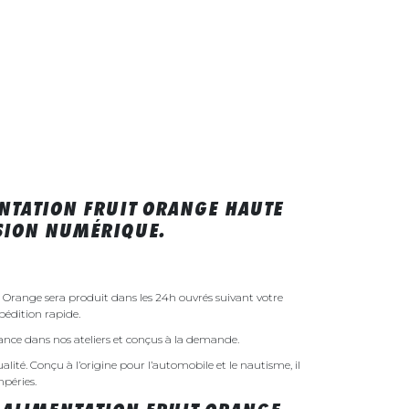
NTATION FRUIT ORANGE HAUTE
SSION NUMÉRIQUE.
 Orange sera produit dans les 24h ouvrés suivant votre
édition rapide.
rance dans nos ateliers et conçus à la demande.
ualité. Conçu à l’origine pour l’automobile et le nautisme, il
mpéries.