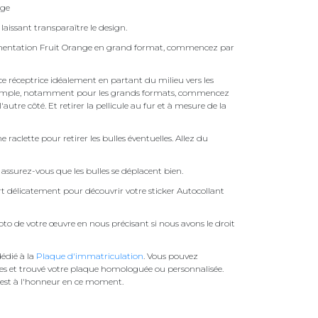
nge
laissant transparaître le design.
limentation Fruit Orange en grand format, commencez par
face réceptrice idéalement en partant du milieu vers les
pas simple, notamment pour les grands formats, commencez
autre côté. Et retirer la pellicule au fur et à mesure de la
une raclette pour retirer les bulles éventuelles. Allez du
assurez-vous que les bulles se déplacent bien.
ert délicatement pour découvrir votre sticker Autocollant
to de votre œuvre en nous précisant si nous avons le droit
édié à la
Plaque d'immatriculation
. Vous pouvez
es et trouvé votre plaque homologuée ou personnalisée.
est à l'honneur en ce moment.