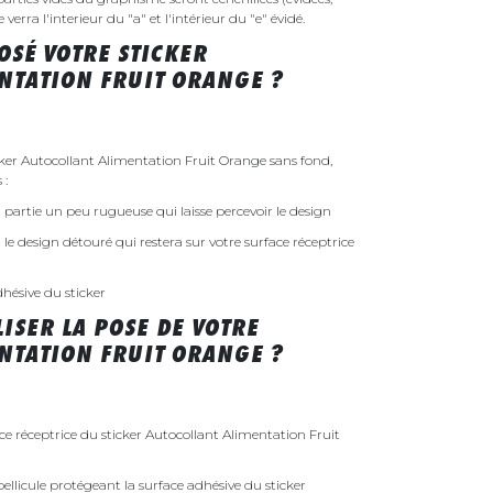
erra l'interieur du "a" et l'intérieur du "e" évidé.
SÉ VOTRE STICKER
NTATION FRUIT ORANGE ?
er Autocollant Alimentation Fruit Orange sans fond,
 :
 la partie un peu rugueuse qui laisse percevoir le design
st le design détouré qui restera sur votre surface réceptrice
dhésive du sticker
ISER LA POSE DE VOTRE
NTATION FRUIT ORANGE ?
ace réceptrice du sticker Autocollant Alimentation Fruit
ellicule protégeant la surface adhésive du sticker