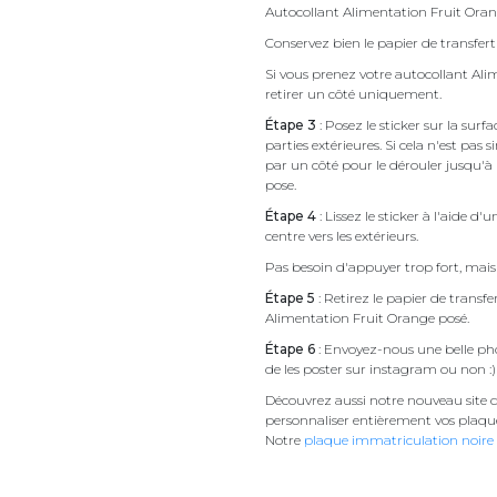
Autocollant Alimentation Fruit Ora
Conservez bien le papier de transfert 
Si vous prenez votre autocollant A
retirer un côté uniquement.
Étape 3
: Posez le sticker sur la sur
parties extérieures. Si cela n'est 
par un côté pour le dérouler jusqu'à l'
pose.
Étape 4
: Lissez le sticker à l'aide d'
centre vers les extérieurs.
Pas besoin d'appuyer trop fort, mais 
Étape 5
: Retirez le papier de transf
Alimentation Fruit Orange posé.
Étape 6
: Envoyez-nous une belle pho
de les poster sur instagram ou non :)
Découvrez aussi notre nouveau site d
personnaliser entièrement vos plaqu
Notre
plaque immatriculation noire