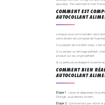
ajourées). Par exemple le mot France v
COMMENT EST COMPO
AUTOCOLLANT ALIME
Lorsque vous commandez votre stick
votre sticker est composé de 3 parties
1) Le papier de transfert (tep) : c'est
2) Le sticker ou lettrage adhésif : c'e
produit sur du vinyle adhésif.
3) La pellicule protégeant la partie a
COMMENT BIEN RÉAL
AUTOCOLLANT ALIME
Étape 1
: Lavez et dégraissez la surf
Orange , puis séchez-la bien.
Étape 2
: Commencez par retirer la p