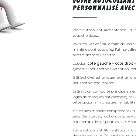
VOTRE AUTOCOLLANT
PERSONNALISÉ AVEC 
Votre autocollant Alimentation Fruit
vous choisissez.
Vous pouvez définir la taille de votr
manière dont vous allez l’utiliser; d
mettre derrière une vitre.
L’option
côté gauche + côté droit
v
symétrie (horizontale). Attention, pou
1) Si le sticker est uniquement un gra
horizontale sera réalisée.
2) Si sticker comporte principalement 
logos de marques par exemple), celu
cette option afin d'assurer la lisibilit
3) Certains modèles comprenant un g
sens. Dans ce cas, l'option gauche + 
par exemple le cas pour les ailes Ho
Votre autocollant Alimentation Fru
découpe contour. Ce signifie que les 