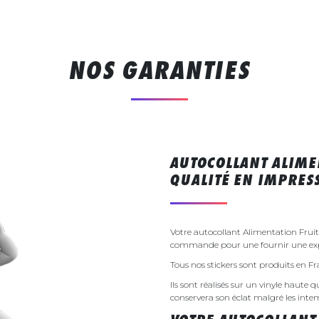
NOS GARANTIES
AUTOCOLLANT ALIME
QUALITÉ EN IMPRE
Votre autocollant Alimentation Fruit
commande pour une fournir une exp
Tous nos stickers sont produits en F
Ils sont réalisés sur un vinyle haute q
conservera son éclat malgré les inte