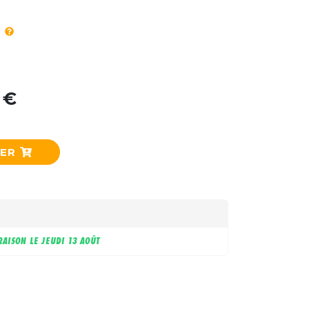
 €
IER
RAISON LE
JEUDI 13 AOÛT