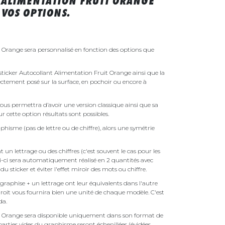
 ALIMENTATION FRUIT ORANGE
VOS OPTIONS.
 Orange sera personnalisé en fonction des options que
e sticker Autocollant Alimentation Fruit Orange ainsi que la
irectement posé sur la surface, en pochoir ou encore à
ous permettra d’avoir une version classique ainsi que sa
r cette option résultats sont possibles.
phisme (pas de lettre ou de chiffre), alors une symétrie
un lettrage ou des chiffres (c'est souvent le cas pour les
i-ci sera automatiquement réalisé en 2 quantités avec
é du sticker et éviter l'effet miroir des mots ou chiffre.
raphise + un lettrage ont leur équivalents dans l'autre
droit vous fournira bien une unité de chaque modèle. C'est
nda.
it Orange sera disponible uniquement dans son format de
parties vides du graphisme seront échenillées (évidées,