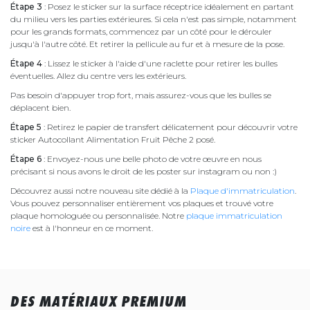
Étape 3
: Posez le sticker sur la surface réceptrice idéalement en partant
du milieu vers les parties extérieures. Si cela n'est pas simple, notamment
pour les grands formats, commencez par un côté pour le dérouler
jusqu'à l'autre côté. Et retirer la pellicule au fur et à mesure de la pose.
Étape 4
: Lissez le sticker à l'aide d'une raclette pour retirer les bulles
éventuelles. Allez du centre vers les extérieurs.
Pas besoin d'appuyer trop fort, mais assurez-vous que les bulles se
déplacent bien.
Étape 5
: Retirez le papier de transfert délicatement pour découvrir votre
sticker Autocollant Alimentation Fruit Pêche 2 posé.
Étape 6
: Envoyez-nous une belle photo de votre œuvre en nous
précisant si nous avons le droit de les poster sur instagram ou non :)
Découvrez aussi notre nouveau site dédié à la
Plaque d'immatriculation
.
Vous pouvez personnaliser entièrement vos plaques et trouvé votre
plaque homologuée ou personnalisée. Notre
plaque immatriculation
noire
est à l'honneur en ce moment.
DES MATÉRIAUX PREMIUM