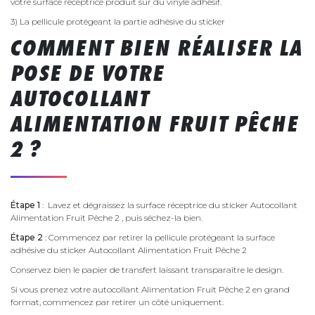
votre surface réceptrice produit sur du vinyle adhésif.
3) La pellicule protégeant la partie adhésive du sticker
COMMENT BIEN RÉALISER LA
POSE DE VOTRE
AUTOCOLLANT
ALIMENTATION FRUIT PÊCHE
2 ?
Étape 1
: Lavez et dégraissez la surface réceptrice du sticker Autocollant
Alimentation Fruit Pêche 2 , puis séchez-la bien.
Étape 2
: Commencez par retirer la pellicule protégeant la surface
adhésive du sticker Autocollant Alimentation Fruit Pêche 2
Conservez bien le papier de transfert laissant transparaître le design.
Si vous prenez votre autocollant Alimentation Fruit Pêche 2 en grand
format, commencez par retirer un côté uniquement.