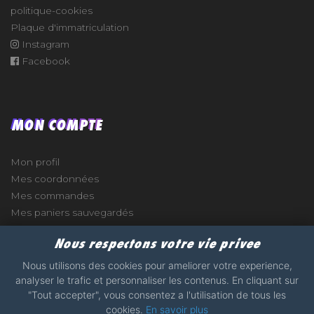
politique-cookies
Plaque d'immatriculation
Instagram
Facebook
MON COMPTE
Mon profil
Mes coordonnées
Mes commandes
Mes paniers sauvegardés
Nous respectons votre vie privee
Nous utilisons des cookies pour ameliorer votre experience,
analyser le trafic et personnaliser les contenus. En cliquant sur
e
"Tout accepter", vous consentez a l'utilisation de tous les
cookies.
En savoir plus
2017 - 2026 - STICKERS-GARAGE.COM - MADE WITH