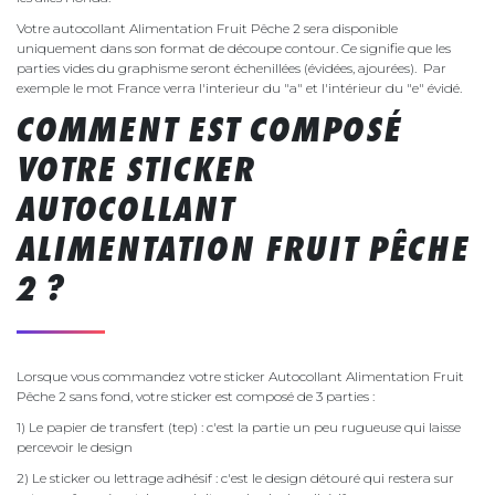
Votre autocollant Alimentation Fruit Pêche 2 sera disponible
uniquement dans son format de découpe contour. Ce signifie que les
parties vides du graphisme seront échenillées (évidées, ajourées). Par
exemple le mot France verra l'interieur du "a" et l'intérieur du "e" évidé.
COMMENT EST COMPOSÉ
VOTRE STICKER
AUTOCOLLANT
ALIMENTATION FRUIT PÊCHE
2 ?
Lorsque vous commandez votre sticker Autocollant Alimentation Fruit
Pêche 2 sans fond, votre sticker est composé de 3 parties :
1) Le papier de transfert (tep) : c'est la partie un peu rugueuse qui laisse
percevoir le design
2) Le sticker ou lettrage adhésif : c'est le design détouré qui restera sur