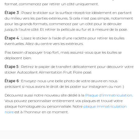
format, commencez par retirer un côté uniquement.
Étape 3
: Posez le sticker sur la surface réceptrice idéalement en partant
du milieu vers les parties extérieures. Si cela n'est pas simple, notamment
pour les grands formats, commencez par un côté pour le dérouler
jusqu'à l'autre côté. Et retirer la pellicule au fur et à mesure de la pose.
Étape 4
: Lissez le sticker à l'aide d'une raclette pour retirer les bulles
éventuelles. Allez du centre vers les extérieurs.
Pas besoin d'appuyer trop fort, mais assurez-vous que les bulles se
déplacent bien.
Étape 5
: Retirez le papier de transfert délicatement pour découvrir votre
sticker Autocollant Alimentation Fruit Poire posé.
Étape 6
: Envoyez-nous une belle photo de votre œuvre en nous
précisant si nous avons le droit de les poster sur instagram ou non :)
Découvrez aussi notre nouveau site dédié à la
Plaque d'immatriculation
.
Vous pouvez personnaliser entièrement vos plaques et trouvé votre
plaque homologuée ou personnalisée. Notre
plaque immatriculation
noire
est à l'honneur en ce moment.