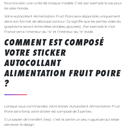
fournira bien une unité de chaque modèle. C'est par exemple le cas pour
les ailes Honda.
Votre autocollant Alimentation Fruit Poire sera disponible uniquement
dans son format de découpe contour. Ce signifie que les parties vides du
graphisme seront échenillées (évidées, ajourées). Par exemple le mot
France verra l'interieur du "a" et l'intérieur du "e" évidé.
COMMENT EST COMPOSÉ
VOTRE STICKER
AUTOCOLLANT
ALIMENTATION FRUIT POIRE
?
Lorsque vous commandez votre sticker Autocollant Alimentation Fruit
Poire sans fond, votre sticker est composé de 3 parties :
1) Le papier de transfert (tep) : c'est la partie un peu rugueuse qui laisse
percevoir le design