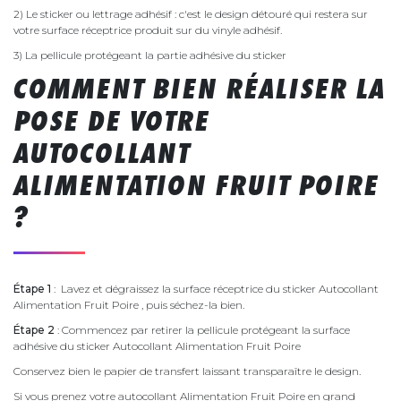
2) Le sticker ou lettrage adhésif : c'est le design détouré qui restera sur
votre surface réceptrice produit sur du vinyle adhésif.
3) La pellicule protégeant la partie adhésive du sticker
COMMENT BIEN RÉALISER LA
POSE DE VOTRE
AUTOCOLLANT
ALIMENTATION FRUIT POIRE
?
Étape 1
: Lavez et dégraissez la surface réceptrice du sticker Autocollant
Alimentation Fruit Poire , puis séchez-la bien.
Étape 2
: Commencez par retirer la pellicule protégeant la surface
adhésive du sticker Autocollant Alimentation Fruit Poire
Conservez bien le papier de transfert laissant transparaître le design.
Si vous prenez votre autocollant Alimentation Fruit Poire en grand