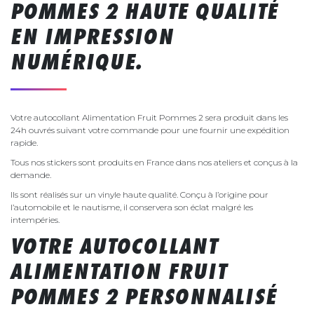
POMMES 2 HAUTE QUALITÉ
EN IMPRESSION
NUMÉRIQUE.
Votre autocollant Alimentation Fruit Pommes 2 sera produit dans les
24h ouvrés suivant votre commande pour une fournir une expédition
rapide.
Tous nos stickers sont produits en France dans nos ateliers et conçus à la
demande.
Ils sont réalisés sur un vinyle haute qualité. Conçu à l’origine pour
l’automobile et le nautisme, il conservera son éclat malgré les
intempéries.
VOTRE AUTOCOLLANT
ALIMENTATION FRUIT
POMMES 2 PERSONNALISÉ