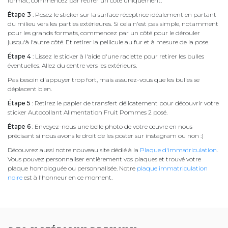
format, commencez par retirer un côté uniquement.
Étape 3
: Posez le sticker sur la surface réceptrice idéalement en partant
du milieu vers les parties extérieures. Si cela n'est pas simple, notamment
pour les grands formats, commencez par un côté pour le dérouler
jusqu'à l'autre côté. Et retirer la pellicule au fur et à mesure de la pose.
Étape 4
: Lissez le sticker à l'aide d'une raclette pour retirer les bulles
éventuelles. Allez du centre vers les extérieurs.
Pas besoin d'appuyer trop fort, mais assurez-vous que les bulles se
déplacent bien.
Étape 5
: Retirez le papier de transfert délicatement pour découvrir votre
sticker Autocollant Alimentation Fruit Pommes 2 posé.
Étape 6
: Envoyez-nous une belle photo de votre œuvre en nous
précisant si nous avons le droit de les poster sur instagram ou non :)
Découvrez aussi notre nouveau site dédié à la
Plaque d'immatriculation
.
Vous pouvez personnaliser entièrement vos plaques et trouvé votre
plaque homologuée ou personnalisée. Notre
plaque immatriculation
noire
est à l'honneur en ce moment.