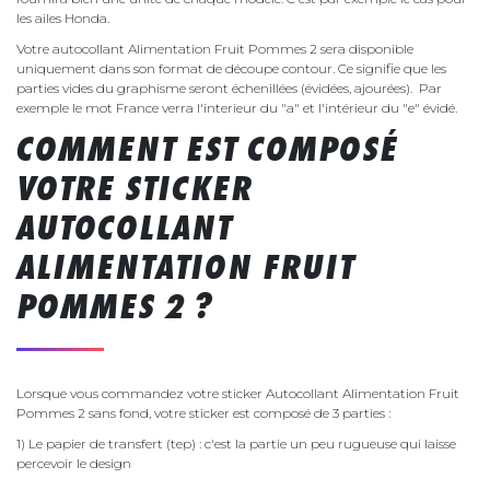
les ailes Honda.
Votre autocollant Alimentation Fruit Pommes 2 sera disponible
uniquement dans son format de découpe contour. Ce signifie que les
parties vides du graphisme seront échenillées (évidées, ajourées). Par
exemple le mot France verra l'interieur du "a" et l'intérieur du "e" évidé.
COMMENT EST COMPOSÉ
VOTRE STICKER
AUTOCOLLANT
ALIMENTATION FRUIT
POMMES 2 ?
Lorsque vous commandez votre sticker Autocollant Alimentation Fruit
Pommes 2 sans fond, votre sticker est composé de 3 parties :
1) Le papier de transfert (tep) : c'est la partie un peu rugueuse qui laisse
percevoir le design