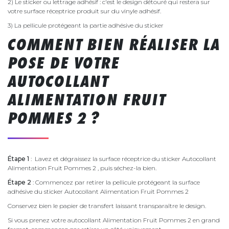
2) Le sticker ou lettrage adhésif : c'est le design détouré qui restera sur
votre surface réceptrice produit sur du vinyle adhésif.
3) La pellicule protégeant la partie adhésive du sticker
COMMENT BIEN RÉALISER LA
POSE DE VOTRE
AUTOCOLLANT
ALIMENTATION FRUIT
POMMES 2 ?
Étape 1
: Lavez et dégraissez la surface réceptrice du sticker Autocollant
Alimentation Fruit Pommes 2 , puis séchez-la bien.
Étape 2
: Commencez par retirer la pellicule protégeant la surface
adhésive du sticker Autocollant Alimentation Fruit Pommes 2
Conservez bien le papier de transfert laissant transparaître le design.
Si vous prenez votre autocollant Alimentation Fruit Pommes 2 en grand