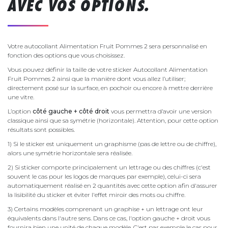
AVEC VOS OPTIONS.
Votre autocollant Alimentation Fruit Pommes 2 sera personnalisé en
fonction des options que vous choisissez.
Vous pouvez définir la taille de votre sticker Autocollant Alimentation
Fruit Pommes 2 ainsi que la manière dont vous allez l’utiliser;
directement posé sur la surface, en pochoir ou encore à mettre derrière
une vitre.
L’option
côté gauche + côté droit
vous permettra d’avoir une version
classique ainsi que sa symétrie (horizontale). Attention, pour cette option
résultats sont possibles.
1) Si le sticker est uniquement un graphisme (pas de lettre ou de chiffre),
alors une symétrie horizontale sera réalisée.
2) Si sticker comporte principalement un lettrage ou des chiffres (c'est
souvent le cas pour les logos de marques par exemple), celui-ci sera
automatiquement réalisé en 2 quantités avec cette option afin d'assurer
la lisibilité du sticker et éviter l'effet miroir des mots ou chiffre.
3) Certains modèles comprenant un graphise + un lettrage ont leur
équivalents dans l'autre sens. Dans ce cas, l'option gauche + droit vous
fournira bien une unité de chaque modèle. C'est par exemple le cas pour