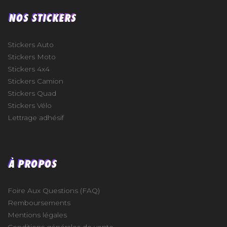
NOS STICKERS
Stickers Auto
Stickers Moto
Stickers 4x4
Stickers Camion
Stickers Quad
Stickers Vélo
Lettrage adhésif
À PROPOS
Foire Aux Questions (FAQ)
Remboursements
Mentions légales