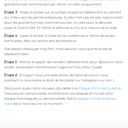
grand format, commencez par retirer un côté uniquement.
Étape 3
: Posez le sticker sur la surface réceptrice idéalement en partant
du milieu vers les parties extérieures. Si cela n'est pas simple, notamment
pour les grands formats, commencez par un côté pour le dérouler
jusqu'à l'autre côté. Et retirer la pellicule au fur et à mesure de la pose.
Étape 4
: Lissez le sticker à l'aide d'une raclette pour retirer les bulles
éventuelles. Allez du centre vers les extérieurs.
Pas besoin d'appuyer trop fort, mais assurez-vous que les bulles se
déplacent bien.
Étape 5
: Retirez le papier de transfert délicatement pour découvrir votre
sticker Autocollant Alimentation Légume Chou Fleur 3 posé.
Étape 6
: Envoyez-nous une belle photo de votre œuvre en nous
précisant si nous avons le droit de les poster sur instagram ou non :)
Découvrez aussi notre nouveau site dédié à la
Plaque d'immatriculation
.
Vous pouvez personnaliser entièrement vos plaques et trouvé votre
plaque homologuée ou personnalisée. Notre
plaque immatriculation
noire
est à l'honneur en ce moment.