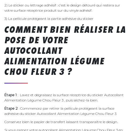
2) Le sticker ou lettrage adhésif : c'est le design détouré qui restera sur
votre surface réceptrice produit sur du vinyle adhésif.
3) La pellicule protégeant la partie adhésive du sticker
COMMENT BIEN RÉALISER LA
POSE DE VOTRE
AUTOCOLLANT
ALIMENTATION LÉGUME
CHOU FLEUR 3 ?
Étape 1
: Lavez et dégraissez la surface réceptrice du sticker Autocollant
Alimentation Légume Chou Fleur 3 , puis séchez-la bien.
Étape 2
: Commencez par retirer la pellicule protégeant la surface
adhésive du sticker Autocollant Alimentation Légume Chou Fleur 3
Conservez bien le papier de transfert laissant transparaître le design.
Si vous prenez votre autocollant Alimentation Légume Chou Fleur 3 en