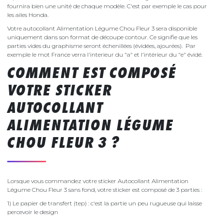
fournira bien une unité de chaque modèle. C'est par exemple le cas pour
les ailes Honda.
Votre autocollant Alimentation Légume Chou Fleur 3 sera disponible
uniquement dans son format de découpe contour. Ce signifie que les
parties vides du graphisme seront échenillées (évidées, ajourées). Par
exemple le mot France verra l'interieur du "a" et l'intérieur du "e" évidé.
COMMENT EST COMPOSÉ
VOTRE STICKER
AUTOCOLLANT
ALIMENTATION LÉGUME
CHOU FLEUR 3 ?
Lorsque vous commandez votre sticker Autocollant Alimentation
Légume Chou Fleur 3 sans fond, votre sticker est composé de 3 parties :
1) Le papier de transfert (tep) : c'est la partie un peu rugueuse qui laisse
percevoir le design