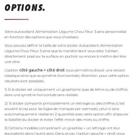
OPTIONS.
Votre autocollant Alimentation Légume Chou Fleur 3 sera personnalisé
en fonction des options que vous choisissez.
Vous pouvez définir la taille de votre sticker Autocollant Alimentation
Légume Chou Fleur 3 ainsi que la manière dont vous allez l’utiliser;
directement posé sur la surface, en pochoir ou encore à mettre derrière
une vitre.
L’option
côté gauche + côté droit
vous permettra d’avoir une version
classique ainsi que sa symétrie (horizontale). Attention, pour cette option
résultats sont possibles.
1) Si le sticker est uniquement un graphisme (pas de lettre ou de chiffre),
alors une symétrie horizontale sera réalisée.
2) Si sticker comporte principalement un lettrage ou des chiffres (c'est
souvent le cas pour les logos de marques par exemple), celui-ci sera
automatiquement réalisé en 2 quantités avec cette option afin d'assurer
la lisibilité du sticker et éviter l'effet miroir des mots ou chiffre.
3) Certains modèles comprenant un graphise + un lettrage ont leur
équivalents dans l'autre sens. Dans ce cas, l'option gauche + droit vous