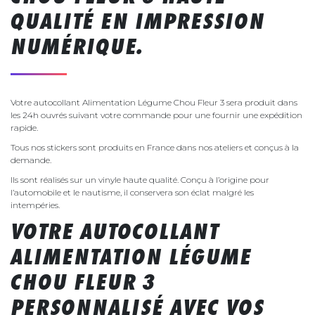
QUALITÉ EN IMPRESSION
NUMÉRIQUE.
Votre autocollant Alimentation Légume Chou Fleur 3 sera produit dans
les 24h ouvrés suivant votre commande pour une fournir une expédition
rapide.
Tous nos stickers sont produits en France dans nos ateliers et conçus à la
demande.
Ils sont réalisés sur un vinyle haute qualité. Conçu à l’origine pour
l’automobile et le nautisme, il conservera son éclat malgré les
intempéries.
VOTRE AUTOCOLLANT
ALIMENTATION LÉGUME
CHOU FLEUR 3
PERSONNALISÉ AVEC VOS