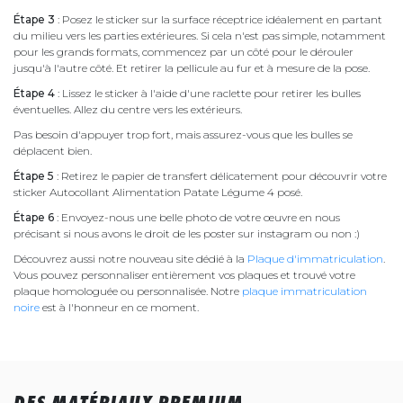
Étape 3
: Posez le sticker sur la surface réceptrice idéalement en partant
du milieu vers les parties extérieures. Si cela n'est pas simple, notamment
pour les grands formats, commencez par un côté pour le dérouler
jusqu'à l'autre côté. Et retirer la pellicule au fur et à mesure de la pose.
Étape 4
: Lissez le sticker à l'aide d'une raclette pour retirer les bulles
éventuelles. Allez du centre vers les extérieurs.
Pas besoin d'appuyer trop fort, mais assurez-vous que les bulles se
déplacent bien.
Étape 5
: Retirez le papier de transfert délicatement pour découvrir votre
sticker Autocollant Alimentation Patate Légume 4 posé.
Étape 6
: Envoyez-nous une belle photo de votre œuvre en nous
précisant si nous avons le droit de les poster sur instagram ou non :)
Découvrez aussi notre nouveau site dédié à la
Plaque d'immatriculation
.
Vous pouvez personnaliser entièrement vos plaques et trouvé votre
plaque homologuée ou personnalisée. Notre
plaque immatriculation
noire
est à l'honneur en ce moment.
DES MATÉRIAUX PREMIUM