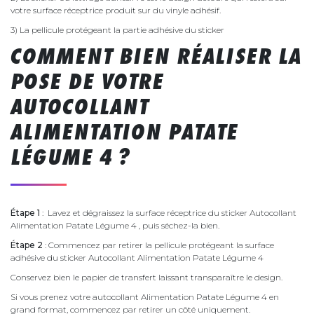
votre surface réceptrice produit sur du vinyle adhésif.
3) La pellicule protégeant la partie adhésive du sticker
COMMENT BIEN RÉALISER LA
POSE DE VOTRE
AUTOCOLLANT
ALIMENTATION PATATE
LÉGUME 4 ?
Étape 1
: Lavez et dégraissez la surface réceptrice du sticker Autocollant
Alimentation Patate Légume 4 , puis séchez-la bien.
Étape 2
: Commencez par retirer la pellicule protégeant la surface
adhésive du sticker Autocollant Alimentation Patate Légume 4
Conservez bien le papier de transfert laissant transparaître le design.
Si vous prenez votre autocollant Alimentation Patate Légume 4 en
grand format, commencez par retirer un côté uniquement.