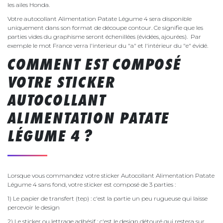
les ailes Honda.
Votre autocollant Alimentation Patate Légume 4 sera disponible
uniquement dans son format de découpe contour. Ce signifie que les
parties vides du graphisme seront échenillées (évidées, ajourées). Par
exemple le mot France verra l'interieur du "a" et l'intérieur du "e" évidé.
COMMENT EST COMPOSÉ
VOTRE STICKER
AUTOCOLLANT
ALIMENTATION PATATE
LÉGUME 4 ?
Lorsque vous commandez votre sticker Autocollant Alimentation Patate
Légume 4 sans fond, votre sticker est composé de 3 parties :
1) Le papier de transfert (tep) : c'est la partie un peu rugueuse qui laisse
percevoir le design
2) Le sticker ou lettrage adhésif : c'est le design détouré qui restera sur