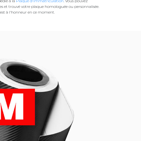
édié à la
Plaque d'immatriculation
. Vous pouvez
es et trouvé votre plaque homologuée ou personnalisée.
est à l'honneur en ce moment.