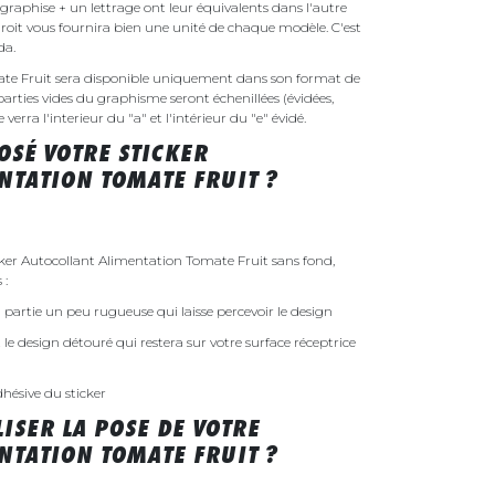
raphise + un lettrage ont leur équivalents dans l'autre
droit vous fournira bien une unité de chaque modèle. C'est
nda.
ate Fruit sera disponible uniquement dans son format de
parties vides du graphisme seront échenillées (évidées,
erra l'interieur du "a" et l'intérieur du "e" évidé.
SÉ VOTRE STICKER
NTATION TOMATE FRUIT ?
er Autocollant Alimentation Tomate Fruit sans fond,
 :
 la partie un peu rugueuse qui laisse percevoir le design
st le design détouré qui restera sur votre surface réceptrice
dhésive du sticker
ISER LA POSE DE VOTRE
NTATION TOMATE FRUIT ?