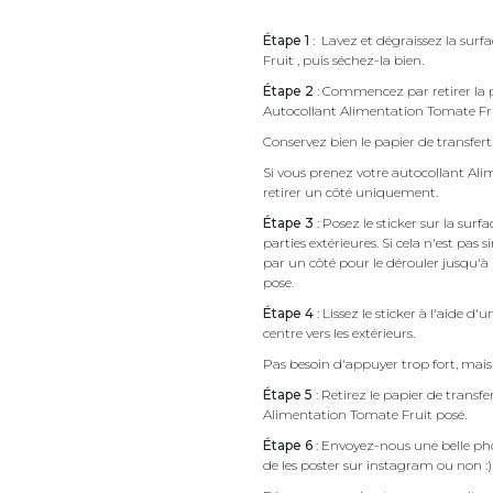
Étape 1
: Lavez et dégraissez la surf
Fruit , puis séchez-la bien.
Étape 2
: Commencez par retirer la p
Autocollant Alimentation Tomate Fr
Conservez bien le papier de transfert 
Si vous prenez votre autocollant A
retirer un côté uniquement.
Étape 3
: Posez le sticker sur la sur
parties extérieures. Si cela n'est 
par un côté pour le dérouler jusqu'à l'
pose.
Étape 4
: Lissez le sticker à l'aide d'
centre vers les extérieurs.
Pas besoin d'appuyer trop fort, mais 
Étape 5
: Retirez le papier de transf
Alimentation Tomate Fruit posé.
Étape 6
: Envoyez-nous une belle pho
de les poster sur instagram ou non :)