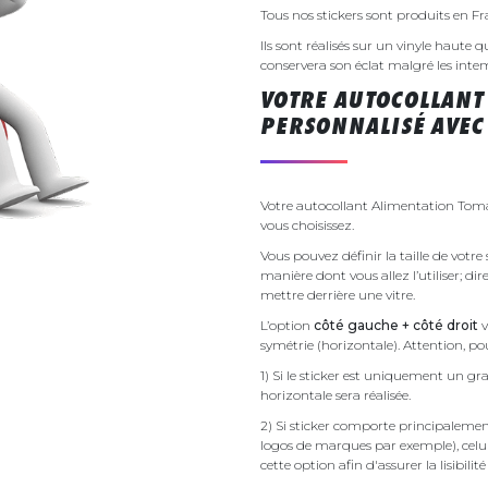
Tous nos stickers sont produits en F
Ils sont réalisés sur un vinyle haute q
conservera son éclat malgré les inte
VOTRE AUTOCOLLANT
PERSONNALISÉ AVEC 
Votre autocollant Alimentation Toma
vous choisissez.
Vous pouvez définir la taille de votr
manière dont vous allez l’utiliser; d
mettre derrière une vitre.
L’option
côté gauche + côté droit
v
symétrie (horizontale). Attention, pou
1) Si le sticker est uniquement un gra
horizontale sera réalisée.
2) Si sticker comporte principalement 
logos de marques par exemple), celu
cette option afin d'assurer la lisibilit