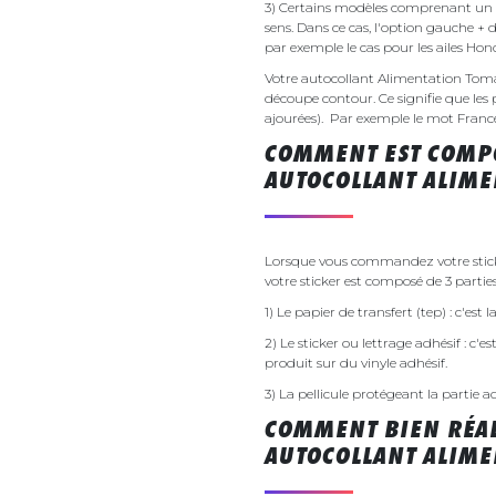
3) Certains modèles comprenant un g
sens. Dans ce cas, l'option gauche + 
par exemple le cas pour les ailes Ho
Votre autocollant Alimentation Tom
découpe contour. Ce signifie que les 
ajourées). Par exemple le mot France v
COMMENT EST COMPO
AUTOCOLLANT ALIME
Lorsque vous commandez votre stick
votre sticker est composé de 3 parties
1) Le papier de transfert (tep) : c'est
2) Le sticker ou lettrage adhésif : c'e
produit sur du vinyle adhésif.
3) La pellicule protégeant la partie a
COMMENT BIEN RÉAL
AUTOCOLLANT ALIME