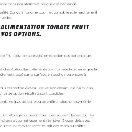
rance dans nos ateliers et conçus à la demande.
ualité. Conçu à l’origine pour l’automobile et le nautisme, il
mpéries.
 ALIMENTATION TOMATE FRUIT
VOS OPTIONS.
te Fruit sera personnalisé en fonction des options que
e sticker Autocollant Alimentation Tomate Fruit ainsi que la
irectement posé sur la surface, en pochoir ou encore à
ous permettra d’avoir une version classique ainsi que sa
r cette option résultats sont possibles.
phisme (pas de lettre ou de chiffre), alors une symétrie
un lettrage ou des chiffres (c'est souvent le cas pour les
i-ci sera automatiquement réalisé en 2 quantités avec
é du sticker et éviter l'effet miroir des mots ou chiffre.