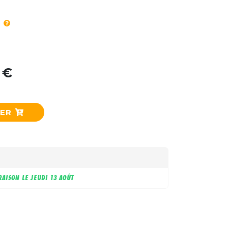
 €
IER
RAISON LE
JEUDI 13 AOÛT