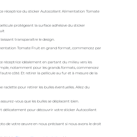
ace réceptrice du sticker Autocollant Alimentation Tomate
ellicule protégeant la surface adhésive du sticker
uit
laissant transparaître le design.
limentation Tomate Fruit en grand format, commencez par
face réceptrice idéalement en partant du milieu vers les
pas simple, notamment pour les grands formats, commencez
autre côté. Et retirer la pellicule au fur et à mesure de la
une raclette pour retirer les bulles éventuelles. Allez du
assurez-vous que les bulles se déplacent bien.
ert délicatement pour découvrir votre sticker Autocollant
to de votre œuvre en nous précisant si nous avons le droit