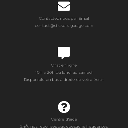
Contactez nous par Email
contact@stickers-garage.com
Chat en ligne
10h à 20h du lundi au samedi
Disponible en bas à droite de votre écran
Centre d'aide
24/7, nos réponses aux questions fréquentes