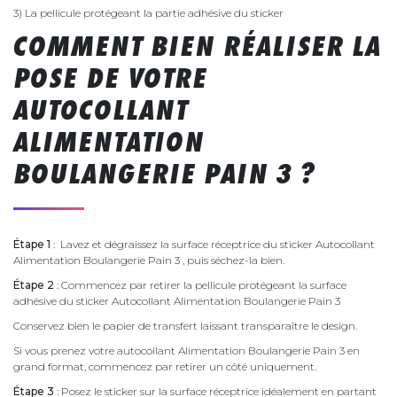
3) La pellicule protégeant la partie adhésive du sticker
COMMENT BIEN RÉALISER LA
POSE DE VOTRE
AUTOCOLLANT
ALIMENTATION
BOULANGERIE PAIN 3 ?
Étape 1
: Lavez et dégraissez la surface réceptrice du sticker Autocollant
Alimentation Boulangerie Pain 3 , puis séchez-la bien.
Étape 2
: Commencez par retirer la pellicule protégeant la surface
adhésive du sticker Autocollant Alimentation Boulangerie Pain 3
Conservez bien le papier de transfert laissant transparaître le design.
Si vous prenez votre autocollant Alimentation Boulangerie Pain 3 en
grand format, commencez par retirer un côté uniquement.
Étape 3
: Posez le sticker sur la surface réceptrice idéalement en partant