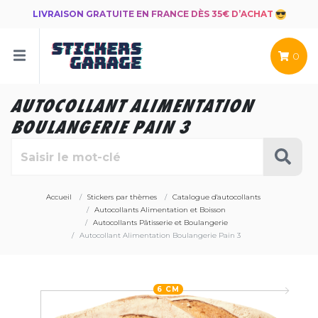
LIVRAISON GRATUITE EN FRANCE DÈS 35€ D’ACHAT
0
AUTOCOLLANT ALIMENTATION
BOULANGERIE PAIN 3
Accueil
Stickers par thèmes
Catalogue d'autocollants
Autocollants Alimentation et Boisson
Autocollants Pâtisserie et Boulangerie
Autocollant Alimentation Boulangerie Pain 3
6 CM