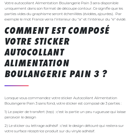
Votre autocollant Alimentation Boulangerie Pain 3 sera disponible
uniquement dans son format de découpe contour. Ce signifie que les
parties vides du graphisme seront échenillées (évidées, ajourées). Par
exemple le mot France verra l'interieur du "a" et l'intérieur du "e" évidé.
COMMENT EST COMPOSÉ
VOTRE STICKER
AUTOCOLLANT
ALIMENTATION
BOULANGERIE PAIN 3 ?
Lorsque vous commandez votre sticker Autocollant Alimentation
Boulangerie Pain 3 sans fond, votre sticker est composé de 3 parties :
1) Le papier de transfert (tep) : c'est la partie un peu rugueuse qui laisse
percevoir le design
2) Le sticker ou lettrage adhésif : c'est le design détouré qui restera sur
votre surface réceptrice produit sur du vinyle adhésif.