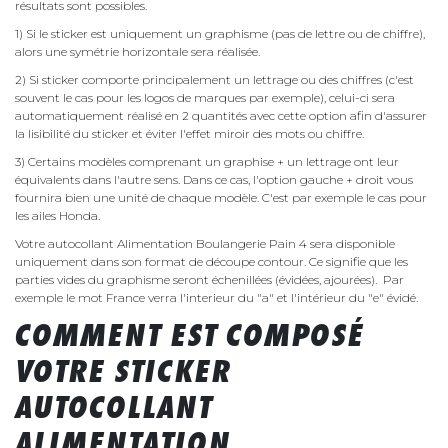
résultats sont possibles.
1) Si le sticker est uniquement un graphisme (pas de lettre ou de chiffre),
alors une symétrie horizontale sera réalisée.
2) Si sticker comporte principalement un lettrage ou des chiffres (c'est
souvent le cas pour les logos de marques par exemple), celui-ci sera
automatiquement réalisé en 2 quantités avec cette option afin d'assurer
la lisibilité du sticker et éviter l'effet miroir des mots ou chiffre.
3) Certains modèles comprenant un graphise + un lettrage ont leur
équivalents dans l'autre sens. Dans ce cas, l'option gauche + droit vous
fournira bien une unité de chaque modèle. C'est par exemple le cas pour
les ailes Honda.
Votre autocollant Alimentation Boulangerie Pain 4 sera disponible
uniquement dans son format de découpe contour. Ce signifie que les
parties vides du graphisme seront échenillées (évidées, ajourées). Par
exemple le mot France verra l'interieur du "a" et l'intérieur du "e" évidé.
COMMENT EST COMPOSÉ
VOTRE STICKER
AUTOCOLLANT
ALIMENTATION