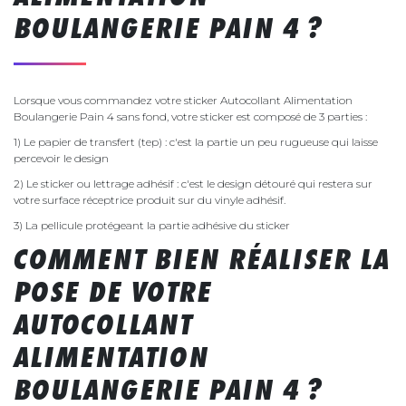
BOULANGERIE PAIN 4 ?
Lorsque vous commandez votre sticker Autocollant Alimentation
Boulangerie Pain 4 sans fond, votre sticker est composé de 3 parties :
1) Le papier de transfert (tep) : c'est la partie un peu rugueuse qui laisse
percevoir le design
2) Le sticker ou lettrage adhésif : c'est le design détouré qui restera sur
votre surface réceptrice produit sur du vinyle adhésif.
3) La pellicule protégeant la partie adhésive du sticker
COMMENT BIEN RÉALISER LA
POSE DE VOTRE
AUTOCOLLANT
ALIMENTATION
BOULANGERIE PAIN 4 ?