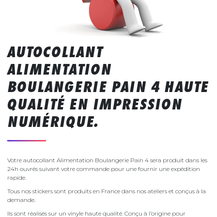
AUTOCOLLANT
ALIMENTATION
BOULANGERIE PAIN 4 HAUTE
QUALITÉ EN IMPRESSION
NUMÉRIQUE.
Votre autocollant Alimentation Boulangerie Pain 4 sera produit dans les
24h ouvrés suivant votre commande pour une fournir une expédition
rapide.
Tous nos stickers sont produits en France dans nos ateliers et conçus à la
demande.
Ils sont réalisés sur un vinyle haute qualité. Conçu à l’origine pour