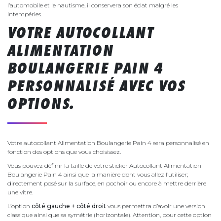
l’automobile et le nautisme, il conservera son éclat malgré les
intempéries.
VOTRE AUTOCOLLANT
ALIMENTATION
BOULANGERIE PAIN 4
PERSONNALISÉ AVEC VOS
OPTIONS.
Votre autocollant Alimentation Boulangerie Pain 4 sera personnalisé en
fonction des options que vous choisissez.
Vous pouvez définir la taille de votre sticker Autocollant Alimentation
Boulangerie Pain 4 ainsi que la manière dont vous allez l’utiliser;
directement posé sur la surface, en pochoir ou encore à mettre derrière
une vitre.
L’option
côté gauche + côté droit
vous permettra d’avoir une version
classique ainsi que sa symétrie (horizontale). Attention, pour cette option