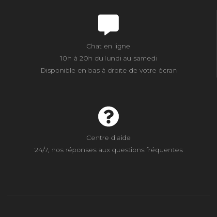
Chat en ligne
10h à 20h du lundi au samedi
Disponible en bas à droite de votre écran
Centre d'aide
24/7, nos réponses aux questions fréquentes