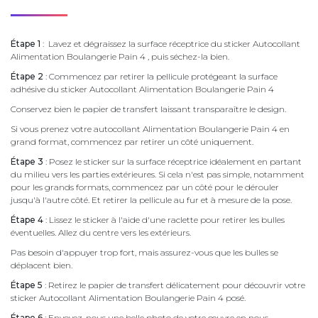
Étape 1
: Lavez et dégraissez la surface réceptrice du sticker Autocollant
Alimentation Boulangerie Pain 4 , puis séchez-la bien.
Étape 2
: Commencez par retirer la pellicule protégeant la surface
adhésive du sticker Autocollant Alimentation Boulangerie Pain 4
Conservez bien le papier de transfert laissant transparaître le design.
Si vous prenez votre autocollant Alimentation Boulangerie Pain 4 en
grand format, commencez par retirer un côté uniquement.
Étape 3
: Posez le sticker sur la surface réceptrice idéalement en partant
du milieu vers les parties extérieures. Si cela n'est pas simple, notamment
pour les grands formats, commencez par un côté pour le dérouler
jusqu'à l'autre côté. Et retirer la pellicule au fur et à mesure de la pose.
Étape 4
: Lissez le sticker à l'aide d'une raclette pour retirer les bulles
éventuelles. Allez du centre vers les extérieurs.
Pas besoin d'appuyer trop fort, mais assurez-vous que les bulles se
déplacent bien.
Étape 5
: Retirez le papier de transfert délicatement pour découvrir votre
sticker Autocollant Alimentation Boulangerie Pain 4 posé.
Étape 6
: Envoyez-nous une belle photo de votre œuvre en nous