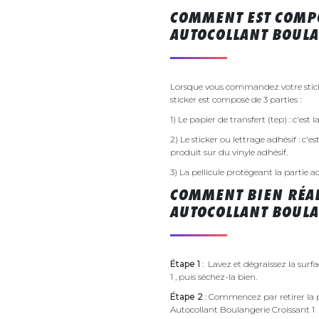
COMMENT EST COMPO
AUTOCOLLANT BOULA
Lorsque vous commandez votre sticke
sticker est composé de 3 parties :
1) Le papier de transfert (tep) : c'est
2) Le sticker ou lettrage adhésif : c'e
produit sur du vinyle adhésif.
3) La pellicule protégeant la partie a
COMMENT BIEN RÉAL
AUTOCOLLANT BOULA
Étape 1
: Lavez et dégraissez la surf
1 , puis séchez-la bien.
Étape 2
: Commencez par retirer la p
Autocollant Boulangerie Croissant 1