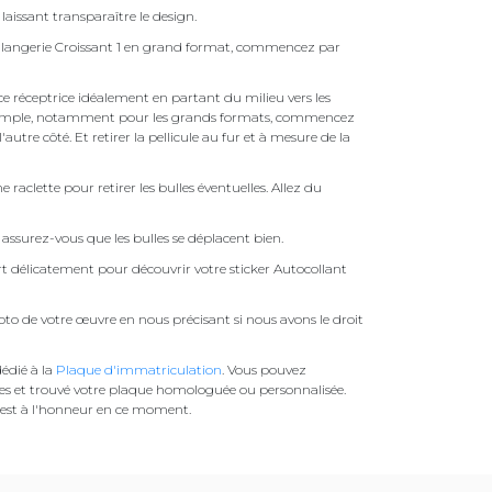
laissant transparaître le design.
ulangerie Croissant 1 en grand format, commencez par
face réceptrice idéalement en partant du milieu vers les
pas simple, notamment pour les grands formats, commencez
autre côté. Et retirer la pellicule au fur et à mesure de la
une raclette pour retirer les bulles éventuelles. Allez du
assurez-vous que les bulles se déplacent bien.
ert délicatement pour découvrir votre sticker Autocollant
to de votre œuvre en nous précisant si nous avons le droit
édié à la
Plaque d'immatriculation
. Vous pouvez
es et trouvé votre plaque homologuée ou personnalisée.
est à l'honneur en ce moment.