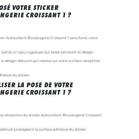
SÉ VOTRE STICKER
NGERIE CROISSANT 1 ?
r Autocollant Boulangerie Croissant 1 sans fond, votre
 la partie un peu rugueuse qui laisse percevoir le design
st le design détouré qui restera sur votre surface réceptrice
dhésive du sticker
ISER LA POSE DE VOTRE
NGERIE CROISSANT 1 ?
ace réceptrice du sticker Autocollant Boulangerie Croissant
ellicule protégeant la surface adhésive du sticker