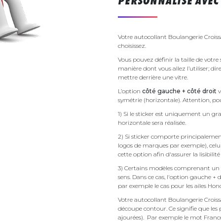
PERSONNALISÉ AVEC 
Votre autocollant Boulangerie Croiss
choisissez.
Vous pouvez définir la taille de votre
manière dont vous allez l’utiliser; d
mettre derrière une vitre.
L’option
côté gauche + côté droit
v
symétrie (horizontale). Attention, pou
1) Si le sticker est uniquement un gra
horizontale sera réalisée.
2) Si sticker comporte principalement 
logos de marques par exemple), celu
cette option afin d'assurer la lisibilit
3) Certains modèles comprenant un g
sens. Dans ce cas, l'option gauche + 
par exemple le cas pour les ailes Ho
Votre autocollant Boulangerie Crois
découpe contour. Ce signifie que les 
ajourées). Par exemple le mot France v