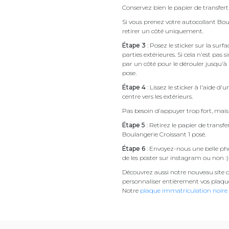
Conservez bien le papier de transfert 
Si vous prenez votre autocollant Bo
retirer un côté uniquement.
Étape 3
: Posez le sticker sur la sur
parties extérieures. Si cela n'est 
par un côté pour le dérouler jusqu'à l'
pose.
Étape 4
: Lissez le sticker à l'aide d'
centre vers les extérieurs.
Pas besoin d'appuyer trop fort, mais 
Étape 5
: Retirez le papier de transf
Boulangerie Croissant 1 posé.
Étape 6
: Envoyez-nous une belle pho
de les poster sur instagram ou non :)
Découvrez aussi notre nouveau site d
personnaliser entièrement vos plaqu
Notre
plaque immatriculation noire