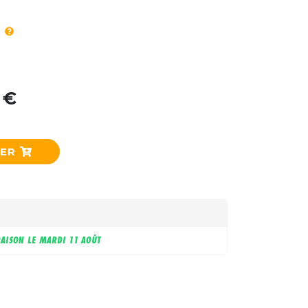
 €
IER
RAISON LE
MARDI 11 AOÛT