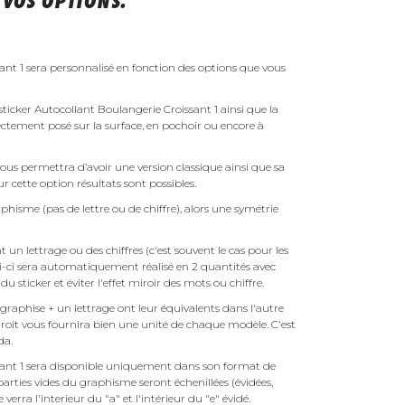
VOS OPTIONS.
ant 1 sera personnalisé en fonction des options que vous
 sticker Autocollant Boulangerie Croissant 1 ainsi que la
irectement posé sur la surface, en pochoir ou encore à
ous permettra d’avoir une version classique ainsi que sa
r cette option résultats sont possibles.
phisme (pas de lettre ou de chiffre), alors une symétrie
un lettrage ou des chiffres (c'est souvent le cas pour les
i-ci sera automatiquement réalisé en 2 quantités avec
é du sticker et éviter l'effet miroir des mots ou chiffre.
raphise + un lettrage ont leur équivalents dans l'autre
droit vous fournira bien une unité de chaque modèle. C'est
nda.
sant 1 sera disponible uniquement dans son format de
parties vides du graphisme seront échenillées (évidées,
erra l'interieur du "a" et l'intérieur du "e" évidé.