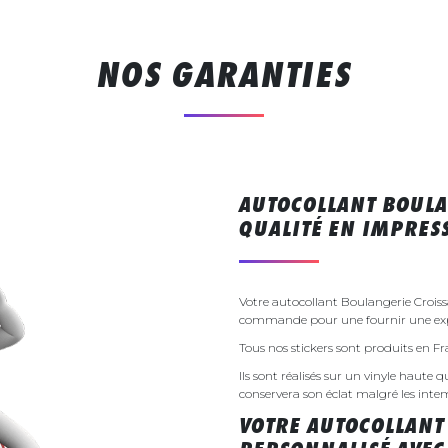
NOS GARANTIES
AUTOCOLLANT BOULA
QUALITÉ EN IMPRE
Votre autocollant Boulangerie Croiss
commande pour une fournir une exp
Tous nos stickers sont produits en F
Ils sont réalisés sur un vinyle haute q
conservera son éclat malgré les inte
VOTRE AUTOCOLLANT