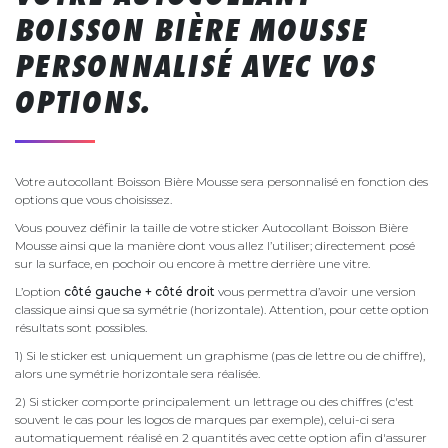
BOISSON BIÈRE MOUSSE
PERSONNALISÉ AVEC VOS
OPTIONS.
Votre autocollant Boisson Bière Mousse sera personnalisé en fonction des
options que vous choisissez.
Vous pouvez définir la taille de votre sticker Autocollant Boisson Bière
Mousse ainsi que la manière dont vous allez l’utiliser; directement posé
sur la surface, en pochoir ou encore à mettre derrière une vitre.
L’option
côté gauche + côté droit
vous permettra d’avoir une version
classique ainsi que sa symétrie (horizontale). Attention, pour cette option
résultats sont possibles.
1) Si le sticker est uniquement un graphisme (pas de lettre ou de chiffre),
alors une symétrie horizontale sera réalisée.
2) Si sticker comporte principalement un lettrage ou des chiffres (c'est
souvent le cas pour les logos de marques par exemple), celui-ci sera
automatiquement réalisé en 2 quantités avec cette option afin d'assurer