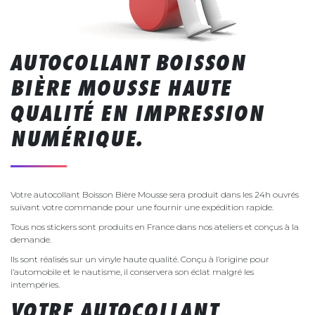
AUTOCOLLANT BOISSON
BIÈRE MOUSSE HAUTE
QUALITÉ EN IMPRESSION
NUMÉRIQUE.
Votre autocollant Boisson Bière Mousse sera produit dans les 24h ouvrés
suivant votre commande pour une fournir une expédition rapide.
Tous nos stickers sont produits en France dans nos ateliers et conçus à la
demande.
Ils sont réalisés sur un vinyle haute qualité. Conçu à l’origine pour
l’automobile et le nautisme, il conservera son éclat malgré les
intempéries.
VOTRE AUTOCOLLANT