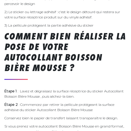
percevoir le design
2) Le sticker ou lettrage adhésif : c'est le design détouré qui restera sur
votre surface réceptrice produit sur du vinyle adhésif.
3) La pellicule protégeant la partie adhésive du sticker
COMMENT BIEN RÉALISER LA
POSE DE VOTRE
AUTOCOLLANT BOISSON
BIÈRE MOUSSE ?
Étape 1
: Lavez et dégraissez la surface réceptrice du sticker Autocollant
Boisson Bière Mousse , puis séchez-la bien.
Étape 2
: Commencez par retirer la pellicule protégeant la surface
adhésive du sticker Autocollant Boisson Bière Mousse
Conservez bien le papier de transfert laissant transparaître le design.
Si vous prenez votre autocollant Boisson Bière Mousse en grand format,