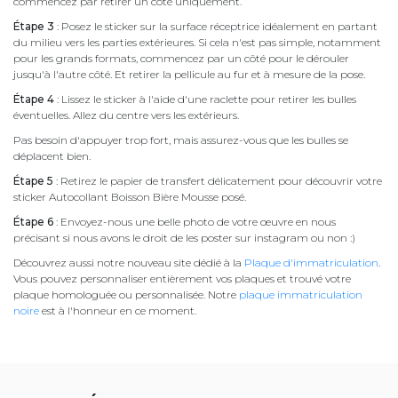
commencez par retirer un côté uniquement.
Étape 3
: Posez le sticker sur la surface réceptrice idéalement en partant
du milieu vers les parties extérieures. Si cela n'est pas simple, notamment
pour les grands formats, commencez par un côté pour le dérouler
jusqu'à l'autre côté. Et retirer la pellicule au fur et à mesure de la pose.
Étape 4
: Lissez le sticker à l'aide d'une raclette pour retirer les bulles
éventuelles. Allez du centre vers les extérieurs.
Pas besoin d'appuyer trop fort, mais assurez-vous que les bulles se
déplacent bien.
Étape 5
: Retirez le papier de transfert délicatement pour découvrir votre
sticker Autocollant Boisson Bière Mousse posé.
Étape 6
: Envoyez-nous une belle photo de votre œuvre en nous
précisant si nous avons le droit de les poster sur instagram ou non :)
Découvrez aussi notre nouveau site dédié à la
Plaque d'immatriculation
.
Vous pouvez personnaliser entièrement vos plaques et trouvé votre
plaque homologuée ou personnalisée. Notre
plaque immatriculation
noire
est à l'honneur en ce moment.