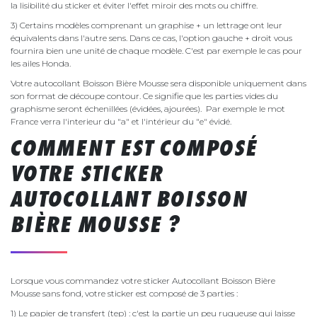
la lisibilité du sticker et éviter l'effet miroir des mots ou chiffre.
3) Certains modèles comprenant un graphise + un lettrage ont leur
équivalents dans l'autre sens. Dans ce cas, l'option gauche + droit vous
fournira bien une unité de chaque modèle. C'est par exemple le cas pour
les ailes Honda.
Votre autocollant Boisson Bière Mousse sera disponible uniquement dans
son format de découpe contour. Ce signifie que les parties vides du
graphisme seront échenillées (évidées, ajourées). Par exemple le mot
France verra l'interieur du "a" et l'intérieur du "e" évidé.
COMMENT EST COMPOSÉ
VOTRE STICKER
AUTOCOLLANT BOISSON
BIÈRE MOUSSE ?
Lorsque vous commandez votre sticker Autocollant Boisson Bière
Mousse sans fond, votre sticker est composé de 3 parties :
1) Le papier de transfert (tep) : c'est la partie un peu rugueuse qui laisse