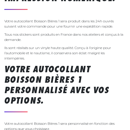
Votre autocollant Boisson Bières 1 sera produit dans les 24h ouvrés
suivant votre commande pour une fournir une expédition rapide.
Tous nos stickers sont produits en France dans nos ateliers et conçus à la
demande.
Ils sont réalisés sur un vinyle haute qualité. Conçu à l’origine pour
l’automobile et le nautisme, il conservera son éclat malgré les
intempéries.
VOTRE AUTOCOLLANT
BOISSON BIÈRES 1
PERSONNALISÉ AVEC VOS
OPTIONS.
Votre autocollant Boisson Bières 1 sera personnalisé en fonction des
options que vous choisissez.