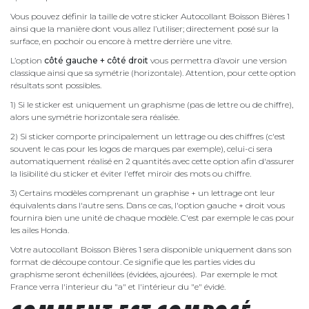
Vous pouvez définir la taille de votre sticker Autocollant Boisson Bières 1
ainsi que la manière dont vous allez l’utiliser; directement posé sur la
surface, en pochoir ou encore à mettre derrière une vitre.
L’option
côté gauche + côté droit
vous permettra d’avoir une version
classique ainsi que sa symétrie (horizontale). Attention, pour cette option
résultats sont possibles.
1) Si le sticker est uniquement un graphisme (pas de lettre ou de chiffre),
alors une symétrie horizontale sera réalisée.
2) Si sticker comporte principalement un lettrage ou des chiffres (c'est
souvent le cas pour les logos de marques par exemple), celui-ci sera
automatiquement réalisé en 2 quantités avec cette option afin d'assurer
la lisibilité du sticker et éviter l'effet miroir des mots ou chiffre.
3) Certains modèles comprenant un graphise + un lettrage ont leur
équivalents dans l'autre sens. Dans ce cas, l'option gauche + droit vous
fournira bien une unité de chaque modèle. C'est par exemple le cas pour
les ailes Honda.
Votre autocollant Boisson Bières 1 sera disponible uniquement dans son
format de découpe contour. Ce signifie que les parties vides du
graphisme seront échenillées (évidées, ajourées). Par exemple le mot
France verra l'interieur du "a" et l'intérieur du "e" évidé.