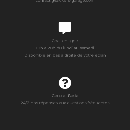
contact@stickers-garage.com
Chat en ligne
10h à 20h du lundi au samedi
Disponible en bas à droite de votre écran
Centre d'aide
24/7, nos réponses aux questions fréquentes