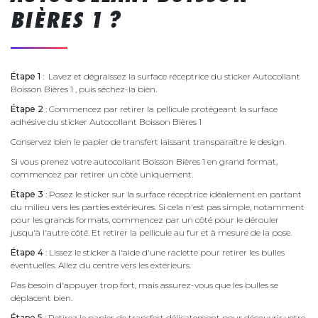
BIÈRES 1 ?
Étape 1
: Lavez et dégraissez la surface réceptrice du sticker Autocollant
Boisson Bières 1 , puis séchez-la bien.
Étape 2
: Commencez par retirer la pellicule protégeant la surface
adhésive du sticker Autocollant Boisson Bières 1
Conservez bien le papier de transfert laissant transparaître le design.
Si vous prenez votre autocollant Boisson Bières 1 en grand format,
commencez par retirer un côté uniquement.
Étape 3
: Posez le sticker sur la surface réceptrice idéalement en partant
du milieu vers les parties extérieures. Si cela n'est pas simple, notamment
pour les grands formats, commencez par un côté pour le dérouler
jusqu'à l'autre côté. Et retirer la pellicule au fur et à mesure de la pose.
Étape 4
: Lissez le sticker à l'aide d'une raclette pour retirer les bulles
éventuelles. Allez du centre vers les extérieurs.
Pas besoin d'appuyer trop fort, mais assurez-vous que les bulles se
déplacent bien.
Étape 5
: Retirez le papier de transfert délicatement pour découvrir votre