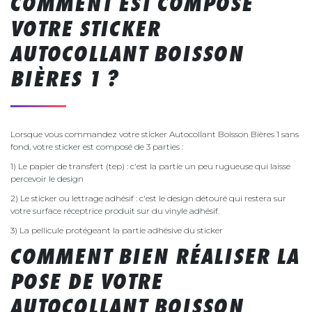
COMMENT EST COMPOSÉ
VOTRE STICKER
AUTOCOLLANT BOISSON
BIÈRES 1 ?
Lorsque vous commandez votre sticker Autocollant Boisson Bières 1 sans
fond, votre sticker est composé de 3 parties :
1) Le papier de transfert (tep) : c'est la partie un peu rugueuse qui laisse
percevoir le design
2) Le sticker ou lettrage adhésif : c'est le design détouré qui restera sur
votre surface réceptrice produit sur du vinyle adhésif.
3) La pellicule protégeant la partie adhésive du sticker
COMMENT BIEN RÉALISER LA
POSE DE VOTRE
AUTOCOLLANT BOISSON