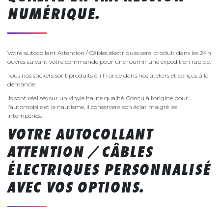
NUMÉRIQUE.
Votre autocollant Attention / Câbles électriques sera produit dans les 24h
ouvrés suivant votre commande pour une fournir une expédition rapide.
Tous nos stickers sont produits en France dans nos ateliers et conçus à la
demande.
Ils sont réalisés sur un vinyle haute qualité. Conçu à l’origine pour
l’automobile et le nautisme, il conservera son éclat malgré les
intempéries.
VOTRE AUTOCOLLANT
ATTENTION / CÂBLES
ÉLECTRIQUES PERSONNALISÉ
AVEC VOS OPTIONS.