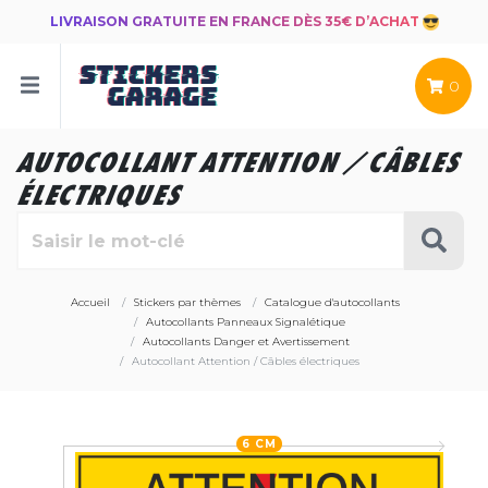
LIVRAISON GRATUITE EN FRANCE DÈS 35€ D’ACHAT
0
AUTOCOLLANT ATTENTION / CÂBLES
ÉLECTRIQUES
Accueil
Stickers par thèmes
Catalogue d'autocollants
Autocollants Panneaux Signalétique
Autocollants Danger et Avertissement
Autocollant Attention / Câbles électriques
6 CM