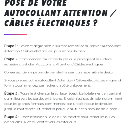
POSE DE VOTRE
AUTOCOLLANT ATTENTION /
CÂBLES ÉLECTRIQUES ?
Étape 1
: Lavez et dégraissez la surface réceptrice du sticker Autocollant
Attention / Câbles électriques , puis séchez-la bien.
Étape 2
: Commencez par retirer la pellicule protégeant la surface
adhésive du sticker Autocollant Attention / Câbles électriques
Conservez bien le papier de transfert laissant transparaître le design.
Si vous prenez votre autocollant Attention / Câbles électriques en grand
format, commencez par retirer un côté uniquement.
Étape 3
: Posez le sticker sur la surface réceptrice idéalement en partant
du milieu vers les parties extérieures. Si cela n'est pas simple, notamment
pour les grands formats, commencez par un côté pour le dérouler
jusqu'à l'autre côté. Et retirer la pellicule au fur et à mesure de la pose.
Étape 4
: Lissez le sticker à l'aide d'une raclette pour retirer les bulles
éventuelles. Allez du centre vers les extérieurs.