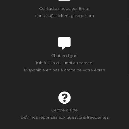
Contactez nous par Email
contact@stickers-garage.com
Chat en ligne
10h à 20h du lundi au samedi
Disponible en bas à droite de votre écran
Centre d'aide
24/7, nos réponses aux questions fréquentes