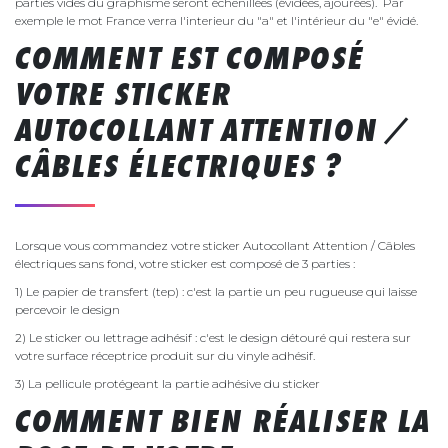
parties vides du graphisme seront échenillées (évidées, ajourées). Par
exemple le mot France verra l'interieur du "a" et l'intérieur du "e" évidé.
COMMENT EST COMPOSÉ
VOTRE STICKER
AUTOCOLLANT ATTENTION /
CÂBLES ÉLECTRIQUES ?
Lorsque vous commandez votre sticker Autocollant Attention / Câbles
électriques sans fond, votre sticker est composé de 3 parties :
1) Le papier de transfert (tep) : c'est la partie un peu rugueuse qui laisse
percevoir le design
2) Le sticker ou lettrage adhésif : c'est le design détouré qui restera sur
votre surface réceptrice produit sur du vinyle adhésif.
3) La pellicule protégeant la partie adhésive du sticker
COMMENT BIEN RÉALISER LA