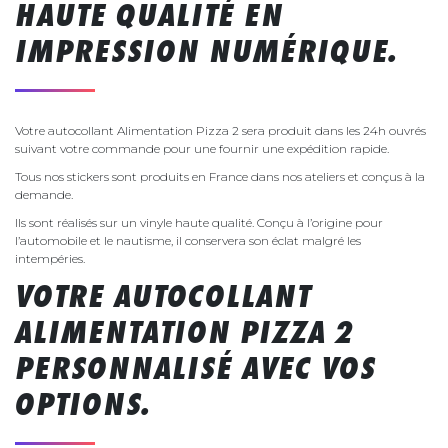
HAUTE QUALITÉ EN
IMPRESSION NUMÉRIQUE.
Votre autocollant Alimentation Pizza 2 sera produit dans les 24h ouvrés
suivant votre commande pour une fournir une expédition rapide.
Tous nos stickers sont produits en France dans nos ateliers et conçus à la
demande.
Ils sont réalisés sur un vinyle haute qualité. Conçu à l’origine pour
l’automobile et le nautisme, il conservera son éclat malgré les
intempéries.
VOTRE AUTOCOLLANT
ALIMENTATION PIZZA 2
PERSONNALISÉ AVEC VOS
OPTIONS.