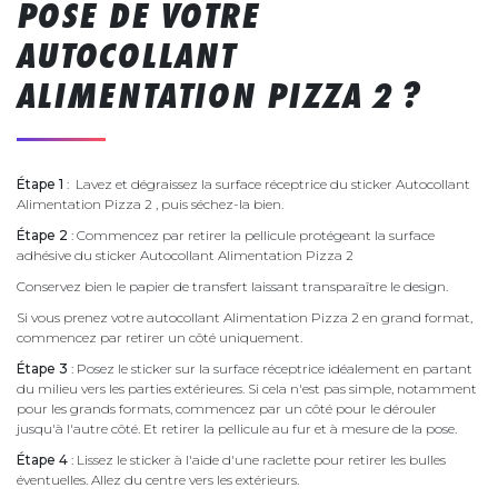
POSE DE VOTRE
AUTOCOLLANT
ALIMENTATION PIZZA 2 ?
Étape 1
: Lavez et dégraissez la surface réceptrice du sticker Autocollant
Alimentation Pizza 2 , puis séchez-la bien.
Étape 2
: Commencez par retirer la pellicule protégeant la surface
adhésive du sticker Autocollant Alimentation Pizza 2
Conservez bien le papier de transfert laissant transparaître le design.
Si vous prenez votre autocollant Alimentation Pizza 2 en grand format,
commencez par retirer un côté uniquement.
Étape 3
: Posez le sticker sur la surface réceptrice idéalement en partant
du milieu vers les parties extérieures. Si cela n'est pas simple, notamment
pour les grands formats, commencez par un côté pour le dérouler
jusqu'à l'autre côté. Et retirer la pellicule au fur et à mesure de la pose.
Étape 4
: Lissez le sticker à l'aide d'une raclette pour retirer les bulles
éventuelles. Allez du centre vers les extérieurs.