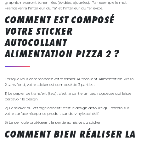
graphisme seront échenillées (évidées, ajourées). Par exemple le mot
France verra l'interieur du "a" et l'intérieur du "e" évidé.
COMMENT EST COMPOSÉ
VOTRE STICKER
AUTOCOLLANT
ALIMENTATION PIZZA 2 ?
Lorsque vous commandez votre sticker Autocollant Alimentation Pizza
2 sans fond, votre sticker est composé de 3 parties :
1) Le papier de transfert (tep) : c'est la partie un peu rugueuse qui laisse
percevoir le design
2) Le sticker ou lettrage adhésif : c'est le design détouré qui restera sur
votre surface réceptrice produit sur du vinyle adhésif.
3) La pellicule protégeant la partie adhésive du sticker
COMMENT BIEN RÉALISER LA