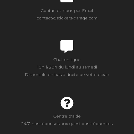
Contactez nous par Email
contact@stickers-garage.com
Chat en ligne
10h à 20h du lundi au samedi
Disponible en bas à droite de votre écran
Centre d'aide
24/7, nos réponses aux questions fréquentes