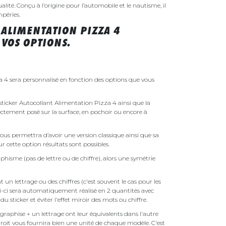
ualité. Conçu à l’origine pour l’automobile et le nautisme, il
mpéries.
 ALIMENTATION PIZZA 4
VOS OPTIONS.
 4 sera personnalisé en fonction des options que vous
e sticker Autocollant Alimentation Pizza 4 ainsi que la
irectement posé sur la surface, en pochoir ou encore à
ous permettra d’avoir une version classique ainsi que sa
r cette option résultats sont possibles.
phisme (pas de lettre ou de chiffre), alors une symétrie
un lettrage ou des chiffres (c'est souvent le cas pour les
i-ci sera automatiquement réalisé en 2 quantités avec
é du sticker et éviter l'effet miroir des mots ou chiffre.
raphise + un lettrage ont leur équivalents dans l'autre
droit vous fournira bien une unité de chaque modèle. C'est