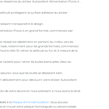
ace réceptrice du sticker Autocollant Alimentation Pizza 4 ,
ellicule protégeant la surface adhésive du sticker
laissant transparaître le design.
limentation Pizza 4 en grand format, commencez par
face réceptrice idéalement en partant du milieu vers les
pas simple, notamment pour les grands formats, commencez
autre côté. Et retirer la pellicule au fur et à mesure de la
une raclette pour retirer les bulles éventuelles. Allez du
assurez-vous que les bulles se déplacent bien.
ert délicatement pour découvrir votre sticker Autocollant
to de votre œuvre en nous précisant si nous avons le droit
édié à la
Plaque d'immatriculation
. Vous pouvez
es et trouvé votre plaque homologuée ou personnalisée.