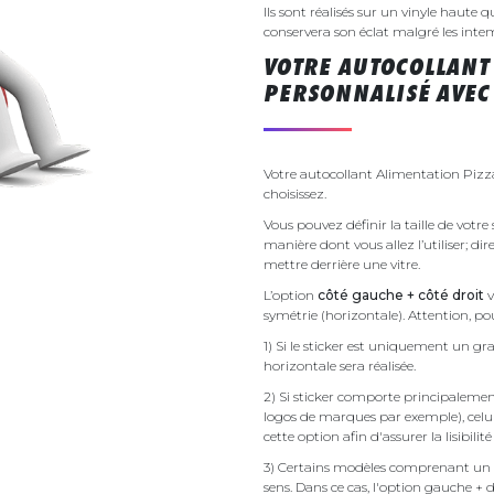
Ils sont réalisés sur un vinyle haute q
conservera son éclat malgré les inte
VOTRE AUTOCOLLANT
PERSONNALISÉ AVEC 
Votre autocollant Alimentation Pizza
choisissez.
Vous pouvez définir la taille de votr
manière dont vous allez l’utiliser; d
mettre derrière une vitre.
L’option
côté gauche + côté droit
v
symétrie (horizontale). Attention, pou
1) Si le sticker est uniquement un gra
horizontale sera réalisée.
2) Si sticker comporte principalement 
logos de marques par exemple), celu
cette option afin d'assurer la lisibilit
3) Certains modèles comprenant un g
sens. Dans ce cas, l'option gauche + 