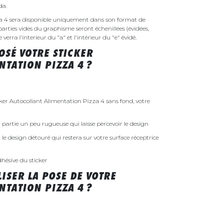
nda.
za 4 sera disponible uniquement dans son format de
parties vides du graphisme seront échenillées (évidées,
erra l'interieur du "a" et l'intérieur du "e" évidé.
SÉ VOTRE STICKER
NTATION PIZZA 4 ?
r Autocollant Alimentation Pizza 4 sans fond, votre
 la partie un peu rugueuse qui laisse percevoir le design
st le design détouré qui restera sur votre surface réceptrice
dhésive du sticker
ISER LA POSE DE VOTRE
NTATION PIZZA 4 ?