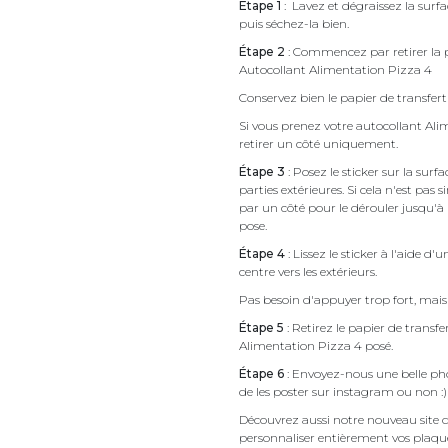
Étape 1
: Lavez et dégraissez la surf
puis séchez-la bien.
Étape 2
: Commencez par retirer la p
Autocollant Alimentation Pizza 4
Conservez bien le papier de transfert 
Si vous prenez votre autocollant A
retirer un côté uniquement.
Étape 3
: Posez le sticker sur la sur
parties extérieures. Si cela n'est 
par un côté pour le dérouler jusqu'à l'
pose.
Étape 4
: Lissez le sticker à l'aide d'
centre vers les extérieurs.
Pas besoin d'appuyer trop fort, mais 
Étape 5
: Retirez le papier de transf
Alimentation Pizza 4 posé.
Étape 6
: Envoyez-nous une belle pho
de les poster sur instagram ou non :)
Découvrez aussi notre nouveau site d
personnaliser entièrement vos plaqu