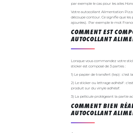
par exemple le cas pour les ailes Ho
Votre autocollant Alimentation Piz
découpe contour. Ce signifie que les 
ajourées). Par exemple le mot France v
COMMENT EST COMPO
AUTOCOLLANT ALIME
Lorsque vous commandez votre sticke
sticker est composé de 3 parties :
1) Le papier de transfert (tep) : c'est
2) Le sticker ou lettrage adhésif : c'e
produit sur du vinyle adhésif.
3) La pellicule protégeant la partie a
COMMENT BIEN RÉAL
AUTOCOLLANT ALIME