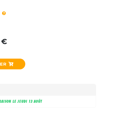
 €
IER
RAISON LE
JEUDI 13 AOÛT