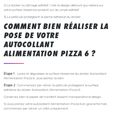
2) Le sticker ou lettrage adhésif : c'est le design détouré qui restera sur
votre surface réceptrice produit sur du vinyle adhésif.
3) La pellicule protégeant la partie adhésive du sticker
COMMENT BIEN RÉALISER LA
POSE DE VOTRE
AUTOCOLLANT
ALIMENTATION PIZZA 6 ?
Étape 1
: Lavez et dégraissez la surface réceptrice du sticker Autocollant
Alimentation Pizza 6 , puis séchez-la bien.
Étape 2
: Commencez par retirer la pellicule protégeant la surface
adhésive du sticker Autocollant Alimentation Pizza 6
Conservez bien le papier de transfert laissant transparaître le design.
Si vous prenez votre autocollant Alimentation Pizza 6 en grand format,
commencez par retirer un côté uniquement.