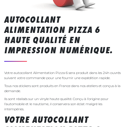
AUTOCOLLANT
ALIMENTATION PIZZA 6
HAUTE QUALITÉ EN
IMPRESSION NUMÉRIQUE.
Votre autocollant Alimentation Pizza 6 sera produit dans les 24h ouvrés
suivant votre commande pour une fournir une expédition rapide.
Tous nos stickers sont produits en France dans nos ateliers et conçus à la
demande.
Ils sont réalisés sur un vinyle haute qualité. Conçu à l’origine pour
l’automobile et le nautisme, il conservera son éclat malgré les
intempéries.
VOTRE AUTOCOLLANT