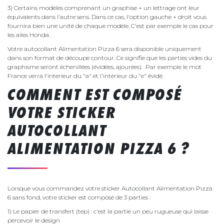
3) Certains modèles comprenant un graphise + un lettrage ont leur
équivalents dans l'autre sens. Dans ce cas, l'option gauche + droit vous
fournira bien une unité de chaque modèle. C'est par exemple le cas pour
les ailes Honda.
Votre autocollant Alimentation Pizza 6 sera disponible uniquement
dans son format de découpe contour. Ce signifie que les parties vides du
graphisme seront échenillées (évidées, ajourées). Par exemple le mot
France verra l'interieur du "a" et l'intérieur du "e" évidé.
COMMENT EST COMPOSÉ
VOTRE STICKER
AUTOCOLLANT
ALIMENTATION PIZZA 6 ?
Lorsque vous commandez votre sticker Autocollant Alimentation Pizza
6 sans fond, votre sticker est composé de 3 parties :
1) Le papier de transfert (tep) : c'est la partie un peu rugueuse qui laisse
percevoir le design