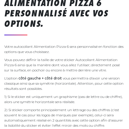
ALIMENTATION PIZZA 6
PERSONNALISÉ AVEC VOS
OPTIONS.
Votre autocollant Alimentation Pizza 6 sera personnalisé en fonction des
options que vous choisissez.
Vous pouvez définir la taille de votre sticker Autocollant Alimentation
Pizza 6 ainsi que la manière dont vous allez l’utiliser; directement posé
sur la surface, en pochoir ou encore à mettre derrière une vitre.
L’option
côté gauche + côté droit
vous permettra d’avoir une version
classique ainsi que sa symétrie (horizontale). Attention, pour cette option
résultats sont possibles.
1) Si le sticker est uniquement un graphisme (pas de lettre ou de chiffre),
alors une symétrie horizontale sera réalisée.
2) Si sticker comporte principalement un lettrage ou des chiffres (c'est
souvent le cas pour les logos de marques par exemple), celui-ci sera
automatiquement réalisé en 2 quantités avec cette option afin d'assurer
la lisibilité du sticker et éviter l'effet miroir des mots ou chiffre.