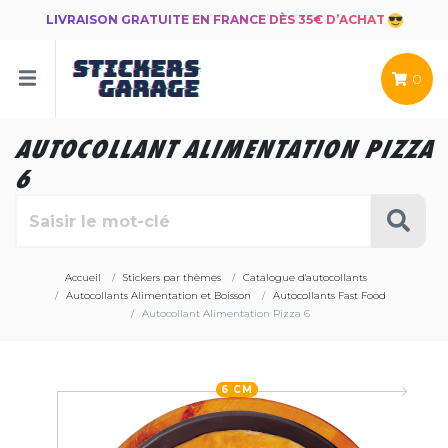
LIVRAISON GRATUITE EN FRANCE DÈS 35€ D’ACHAT
0
AUTOCOLLANT ALIMENTATION PIZZA
6
Accueil
Stickers par thèmes
Catalogue d'autocollants
Autocollants Alimentation et Boisson
Autocollants Fast Food
Autocollant Alimentation Pizza 6
6 CM