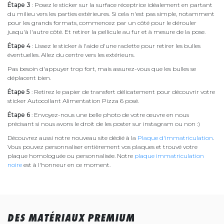
Étape 3
: Posez le sticker sur la surface réceptrice idéalement en partant
du milieu vers les parties extérieures. Si cela n'est pas simple, notamment
pour les grands formats, commencez par un côté pour le dérouler
jusqu'à l'autre côté. Et retirer la pellicule au fur et à mesure de la pose.
Étape 4
: Lissez le sticker à l'aide d'une raclette pour retirer les bulles
éventuelles. Allez du centre vers les extérieurs.
Pas besoin d'appuyer trop fort, mais assurez-vous que les bulles se
déplacent bien.
Étape 5
: Retirez le papier de transfert délicatement pour découvrir votre
sticker Autocollant Alimentation Pizza 6 posé.
Étape 6
: Envoyez-nous une belle photo de votre œuvre en nous
précisant si nous avons le droit de les poster sur instagram ou non :)
Découvrez aussi notre nouveau site dédié à la
Plaque d'immatriculation
.
Vous pouvez personnaliser entièrement vos plaques et trouvé votre
plaque homologuée ou personnalisée. Notre
plaque immatriculation
noire
est à l'honneur en ce moment.
DES MATÉRIAUX PREMIUM