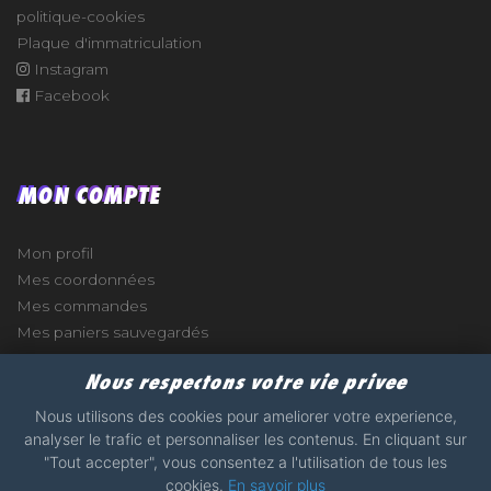
politique-cookies
Plaque d'immatriculation
Instagram
Facebook
MON COMPTE
Mon profil
Mes coordonnées
Mes commandes
Mes paniers sauvegardés
Nous respectons votre vie privee
Nous utilisons des cookies pour ameliorer votre experience,
analyser le trafic et personnaliser les contenus. En cliquant sur
e
"Tout accepter", vous consentez a l'utilisation de tous les
cookies.
En savoir plus
2017 - 2026 - STICKERS-GARAGE.COM - MADE WITH