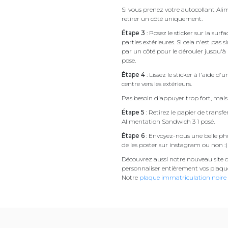
Si vous prenez votre autocollant A
retirer un côté uniquement.
Étape 3
: Posez le sticker sur la sur
parties extérieures. Si cela n'est 
par un côté pour le dérouler jusqu'à l'
pose.
Étape 4
: Lissez le sticker à l'aide d'
centre vers les extérieurs.
Pas besoin d'appuyer trop fort, mais 
Étape 5
: Retirez le papier de transf
Alimentation Sandwich 3 1 posé.
Étape 6
: Envoyez-nous une belle pho
de les poster sur instagram ou non :)
Découvrez aussi notre nouveau site d
personnaliser entièrement vos plaqu
Notre
plaque immatriculation noire