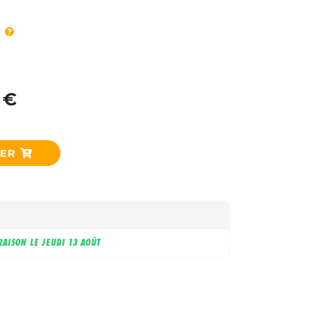
 €
IER
RAISON LE
JEUDI 13 AOÛT