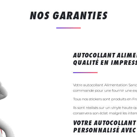
NOS GARANTIES
AUTOCOLLANT ALIME
QUALITÉ EN IMPRE
Votre autocollant Alimentation Sandw
commande pour une fournir une exp
Tous nos stickers sont produits en F
Ils sont réalisés sur un vinyle haute q
conservera son éclat malgré les inte
VOTRE AUTOCOLLANT
PERSONNALISÉ AVEC 