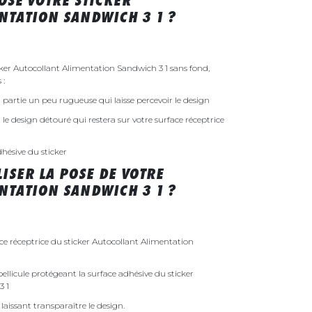
SÉ VOTRE STICKER
NTATION SANDWICH 3 1 ?
er Autocollant Alimentation Sandwich 3 1 sans fond,
 :
 la partie un peu rugueuse qui laisse percevoir le design
st le design détouré qui restera sur votre surface réceptrice
dhésive du sticker
ISER LA POSE DE VOTRE
NTATION SANDWICH 3 1 ?
ace réceptrice du sticker Autocollant Alimentation
ellicule protégeant la surface adhésive du sticker
3 1
laissant transparaître le design.