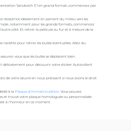
limentation Sandwich 3 1 en grand format, commencez par
face réceptrice idéalement en partant du milieu vers les
pas simple, notamment pour les grands formats, commencez
autre côté. Et retirer la pellicule au fur et à mesure de la
une raclette pour retirer les bulles éventuelles. Allez du
assurez-vous que les bulles se déplacent bien.
ert délicatement pour découvrir votre sticker Autocollant
to de votre œuvre en nous précisant si nous avons le droit
édié à la
Plaque d'immatriculation
. Vous pouvez
es et trouvé votre plaque homologuée ou personnalisée.
est à l'honneur en ce moment.