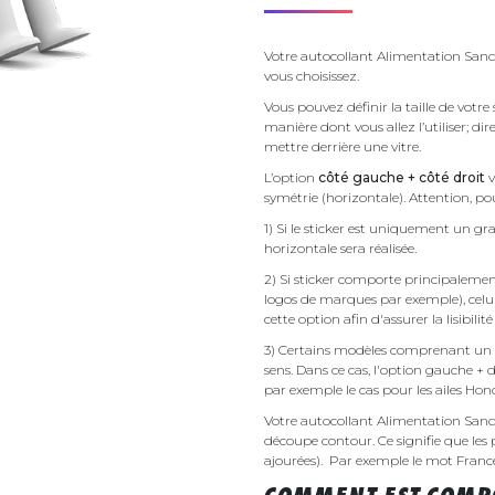
Votre autocollant Alimentation Sandw
vous choisissez.
Vous pouvez définir la taille de votr
manière dont vous allez l’utiliser; d
mettre derrière une vitre.
L’option
côté gauche + côté droit
v
symétrie (horizontale). Attention, pou
1) Si le sticker est uniquement un gra
horizontale sera réalisée.
2) Si sticker comporte principalement 
logos de marques par exemple), celu
cette option afin d'assurer la lisibilit
3) Certains modèles comprenant un g
sens. Dans ce cas, l'option gauche + 
par exemple le cas pour les ailes Ho
Votre autocollant Alimentation San
découpe contour. Ce signifie que les 
ajourées). Par exemple le mot France v