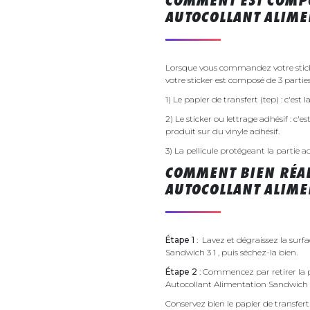
COMMENT EST COMPO
AUTOCOLLANT ALIME
Lorsque vous commandez votre stick
votre sticker est composé de 3 parties
1) Le papier de transfert (tep) : c'est
2) Le sticker ou lettrage adhésif : c'e
produit sur du vinyle adhésif.
3) La pellicule protégeant la partie a
COMMENT BIEN RÉAL
AUTOCOLLANT ALIME
Étape 1
: Lavez et dégraissez la surf
Sandwich 3 1 , puis séchez-la bien.
Étape 2
: Commencez par retirer la p
Autocollant Alimentation Sandwich 
Conservez bien le papier de transfert 