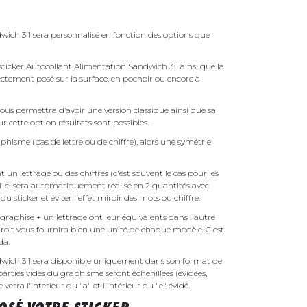
ich 3 1 sera personnalisé en fonction des options que
e sticker Autocollant Alimentation Sandwich 3 1 ainsi que la
irectement posé sur la surface, en pochoir ou encore à
ous permettra d’avoir une version classique ainsi que sa
r cette option résultats sont possibles.
phisme (pas de lettre ou de chiffre), alors une symétrie
un lettrage ou des chiffres (c'est souvent le cas pour les
i-ci sera automatiquement réalisé en 2 quantités avec
é du sticker et éviter l'effet miroir des mots ou chiffre.
raphise + un lettrage ont leur équivalents dans l'autre
droit vous fournira bien une unité de chaque modèle. C'est
nda.
dwich 3 1 sera disponible uniquement dans son format de
parties vides du graphisme seront échenillées (évidées,
erra l'interieur du "a" et l'intérieur du "e" évidé.