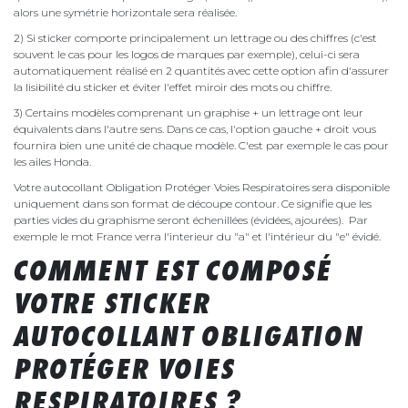
alors une symétrie horizontale sera réalisée.
2) Si sticker comporte principalement un lettrage ou des chiffres (c'est
souvent le cas pour les logos de marques par exemple), celui-ci sera
automatiquement réalisé en 2 quantités avec cette option afin d'assurer
la lisibilité du sticker et éviter l'effet miroir des mots ou chiffre.
3) Certains modèles comprenant un graphise + un lettrage ont leur
équivalents dans l'autre sens. Dans ce cas, l'option gauche + droit vous
fournira bien une unité de chaque modèle. C'est par exemple le cas pour
les ailes Honda.
Votre autocollant Obligation Protéger Voies Respiratoires sera disponible
uniquement dans son format de découpe contour. Ce signifie que les
parties vides du graphisme seront échenillées (évidées, ajourées). Par
exemple le mot France verra l'interieur du "a" et l'intérieur du "e" évidé.
COMMENT EST COMPOSÉ
VOTRE STICKER
AUTOCOLLANT OBLIGATION
PROTÉGER VOIES
RESPIRATOIRES ?