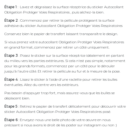
Étape 1
: Lavez et dégraissez la surface réceptrice du sticker Autocollant
Obligation Protéger Voies Respiratoires , puis séchez-la bien.
Étape 2
: Commencez par retirer la pellicule protégeant la surface
adhésive du sticker Autocollant Obligation Protéger Voies Respiratoires
Conservez bien le papier de transfert laissant transparaître le design.
Si vous prenez votre autocollant Obligation Protéger Voies Respiratoires
en grand format, commencez par retirer un côté uniquement.
Étape 3
: Posez le sticker sur la surface réceptrice idéalement en partant
du milieu vers les parties extérieures. Si cela n'est pas simple, notamment
pour les grands formats, commencez par un côté pour le dérouler
jusqu'à l'autre côté. Et retirer la pellicule au fur et à mesure de la pose.
Étape 4
: Lissez le sticker à l'aide d'une raclette pour retirer les bulles
éventuelles. Allez du centre vers les extérieurs.
Pas besoin d'appuyer trop fort, mais assurez-vous que les bulles se
déplacent bien.
Étape 5
: Retirez le papier de transfert délicatement pour découvrir votre
sticker Autocollant Obligation Protéger Voies Respiratoires posé.
Étape 6
: Envoyez-nous une belle photo de votre œuvre en nous
précisant si nous avons le droit de les poster sur instagram ou non :)