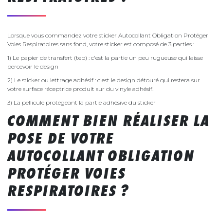
Lorsque vous commandez votre sticker Autocollant Obligation Protéger
Voies Respiratoires sans fond, votre sticker est composé de 3 parties :
1) Le papier de transfert (tep) : c'est la partie un peu rugueuse qui laisse
percevoir le design
2) Le sticker ou lettrage adhésif : c'est le design détouré qui restera sur
votre surface réceptrice produit sur du vinyle adhésif.
3) La pellicule protégeant la partie adhésive du sticker
COMMENT BIEN RÉALISER LA
POSE DE VOTRE
AUTOCOLLANT OBLIGATION
PROTÉGER VOIES
RESPIRATOIRES ?