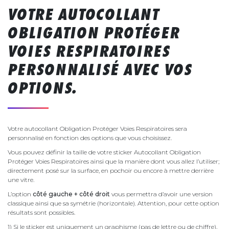
VOTRE AUTOCOLLANT
OBLIGATION PROTÉGER
VOIES RESPIRATOIRES
PERSONNALISÉ AVEC VOS
OPTIONS.
Votre autocollant Obligation Protéger Voies Respiratoires sera
personnalisé en fonction des options que vous choisissez.
Vous pouvez définir la taille de votre sticker Autocollant Obligation
Protéger Voies Respiratoires ainsi que la manière dont vous allez l’utiliser;
directement posé sur la surface, en pochoir ou encore à mettre derrière
une vitre.
L’option
côté gauche + côté droit
vous permettra d’avoir une version
classique ainsi que sa symétrie (horizontale). Attention, pour cette option
résultats sont possibles.
1) Si le sticker est uniquement un graphisme (pas de lettre ou de chiffre),