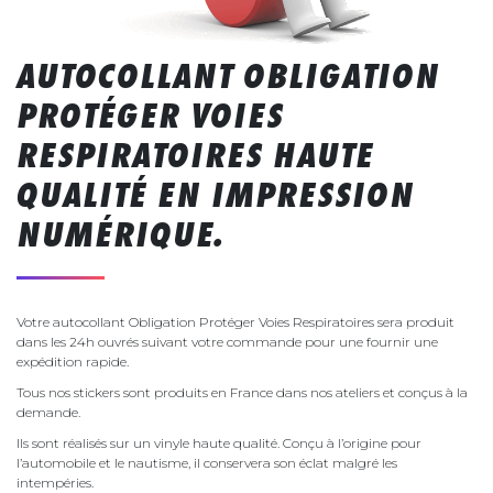
AUTOCOLLANT OBLIGATION
PROTÉGER VOIES
RESPIRATOIRES HAUTE
QUALITÉ EN IMPRESSION
NUMÉRIQUE.
Votre autocollant Obligation Protéger Voies Respiratoires sera produit
dans les 24h ouvrés suivant votre commande pour une fournir une
expédition rapide.
Tous nos stickers sont produits en France dans nos ateliers et conçus à la
demande.
Ils sont réalisés sur un vinyle haute qualité. Conçu à l’origine pour
l’automobile et le nautisme, il conservera son éclat malgré les
intempéries.