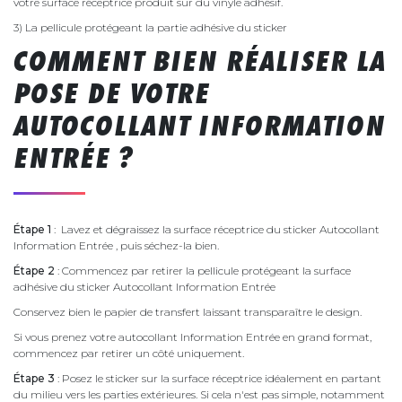
votre surface réceptrice produit sur du vinyle adhésif.
3) La pellicule protégeant la partie adhésive du sticker
COMMENT BIEN RÉALISER LA
POSE DE VOTRE
AUTOCOLLANT INFORMATION
ENTRÉE ?
Étape 1
: Lavez et dégraissez la surface réceptrice du sticker Autocollant
Information Entrée , puis séchez-la bien.
Étape 2
: Commencez par retirer la pellicule protégeant la surface
adhésive du sticker Autocollant Information Entrée
Conservez bien le papier de transfert laissant transparaître le design.
Si vous prenez votre autocollant Information Entrée en grand format,
commencez par retirer un côté uniquement.
Étape 3
: Posez le sticker sur la surface réceptrice idéalement en partant
du milieu vers les parties extérieures. Si cela n'est pas simple, notamment