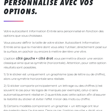
PERSONNALISÉ AVEC VOS
OPTIONS.
Votre autocollant Information Entrée sera personnalisé en fonction des
options que vous choisissez.
Vous pouvez définir la taille de votre sticker Autocollant Information
Entrée ainsi que la manière dont vous allez l’utiliser; directement posé sur
la surface, en pochoir ou encore à mettre derrière une vitre.
L’option
côté gauche + côté droit
vous permettra d’avoir une version
classique ainsi que sa symétrie (horizontale). Attention, pour cette option
résultats sont possibles.
1) Si le sticker est uniquement un graphisme (pas de lettre ou de chiffre),
alors une symétrie horizontale sera réalisée.
2) Si sticker comporte principalement un lettrage ou des chiffres (c'est
souvent le cas pour les logos de marques par exemple), celui-ci sera
automatiquement réalisé en 2 quantités avec cette option afin d'assurer
la lisibilité du sticker et éviter l'effet miroir des mots ou chiffre.
3) Certains modèles comprenant un graphise + un lettrage ont leur
équivalents dans l'autre sens. Dans ce cas, l'option gauche + droit vous