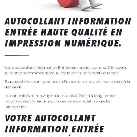
AUTOCOLLANT INFORMATION
ENTRÉE HAUTE QUALITÉ EN
IMPRESSION NUMÉRIQUE.
Votre autocollant Information Entrée sera produit dans les 24h ouvrés
suivant votre commande pour une fournir une expédition rapide.
Tous nos stickers sont produits en France dans nos ateliers et conçus à la
demande.
Ils sont réalisés sur un vinyle haute qualité. Conçu à l’origine pour
l’automobile et le nautisme, il conservera son éclat malgré les
intempéries.
VOTRE AUTOCOLLANT
INFORMATION ENTRÉE