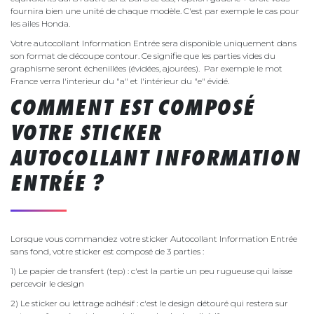
fournira bien une unité de chaque modèle. C'est par exemple le cas pour
les ailes Honda.
Votre autocollant Information Entrée sera disponible uniquement dans
son format de découpe contour. Ce signifie que les parties vides du
graphisme seront échenillées (évidées, ajourées). Par exemple le mot
France verra l'interieur du "a" et l'intérieur du "e" évidé.
COMMENT EST COMPOSÉ
VOTRE STICKER
AUTOCOLLANT INFORMATION
ENTRÉE ?
Lorsque vous commandez votre sticker Autocollant Information Entrée
sans fond, votre sticker est composé de 3 parties :
1) Le papier de transfert (tep) : c'est la partie un peu rugueuse qui laisse
percevoir le design
2) Le sticker ou lettrage adhésif : c'est le design détouré qui restera sur