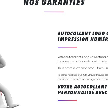
NOS GARANTIES
AUTOCOLLANT LOGO 
IMPRESSION NUMÉR
Votre autocollant Logo Ce Rectangle 
commande pour une fournir une exp
Tous nos stickers sont produits en F
Ils sont réalisés sur un vinyle haute q
conservera son éclat malgré les inte
VOTRE AUTOCOLLANT
PERSONNALISÉ AVEC 