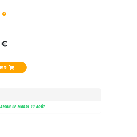
 €
IER
RAISON LE
MARDI 11 AOÛT