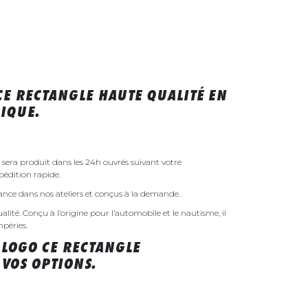
CE RECTANGLE HAUTE QUALITÉ EN
IQUE.
sera produit dans les 24h ouvrés suivant votre
édition rapide.
rance dans nos ateliers et conçus à la demande.
ualité. Conçu à l’origine pour l’automobile et le nautisme, il
mpéries.
 LOGO CE RECTANGLE
VOS OPTIONS.