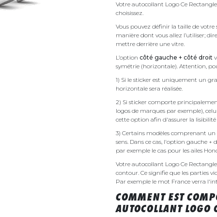
Votre autocollant Logo Ce Rectangle 
choisissez.
Vous pouvez définir la taille de votr
manière dont vous allez l’utiliser; d
mettre derrière une vitre.
L’option
côté gauche + côté droit
v
symétrie (horizontale). Attention, pou
1) Si le sticker est uniquement un gra
horizontale sera réalisée.
2) Si sticker comporte principalement 
logos de marques par exemple), celu
cette option afin d'assurer la lisibilit
3) Certains modèles comprenant un g
sens. Dans ce cas, l'option gauche + 
par exemple le cas pour les ailes Ho
Votre autocollant Logo Ce Rectangl
contour. Ce signifie que les parties v
Par exemple le mot France verra l'inte
COMMENT EST COMPO
AUTOCOLLANT LOGO 