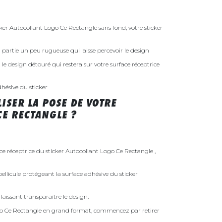
r Autocollant Logo Ce Rectangle sans fond, votre sticker
 la partie un peu rugueuse qui laisse percevoir le design
st le design détouré qui restera sur votre surface réceptrice
dhésive du sticker
ISER LA POSE DE VOTRE
CE RECTANGLE ?
ace réceptrice du sticker Autocollant Logo Ce Rectangle ,
ellicule protégeant la surface adhésive du sticker
laissant transparaître le design.
go Ce Rectangle en grand format, commencez par retirer