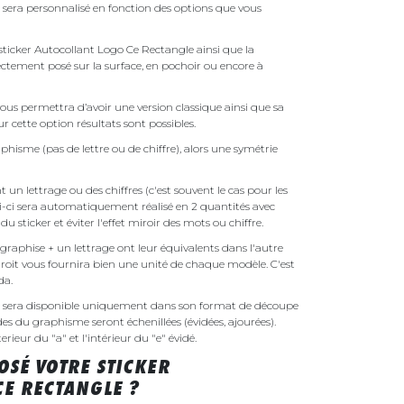
sera personnalisé en fonction des options que vous
e sticker Autocollant Logo Ce Rectangle ainsi que la
irectement posé sur la surface, en pochoir ou encore à
ous permettra d’avoir une version classique ainsi que sa
r cette option résultats sont possibles.
phisme (pas de lettre ou de chiffre), alors une symétrie
un lettrage ou des chiffres (c'est souvent le cas pour les
i-ci sera automatiquement réalisé en 2 quantités avec
é du sticker et éviter l'effet miroir des mots ou chiffre.
raphise + un lettrage ont leur équivalents dans l'autre
droit vous fournira bien une unité de chaque modèle. C'est
nda.
e sera disponible uniquement dans son format de découpe
ides du graphisme seront échenillées (évidées, ajourées).
rieur du "a" et l'intérieur du "e" évidé.
SÉ VOTRE STICKER
CE RECTANGLE ?