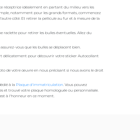
face réceptrice idéalement en partant du milieu vers les
pas simple, notamment pour les grands formats, commencez
autre côté. Et retirer la pellicule au fur et à mesure de la
une raclette pour retirer les bulles éventuelles. Allez du
assurez-vous que les bulles se déplacent bien.
ert délicatement pour découvrir votre sticker Autocollant
to de votre œuvre en nous précisant si nous avons le droit
édié à la
Plaque d'immatriculation
. Vous pouvez
es et trouvé votre plaque homologuée ou personnalisée.
est à l'honneur en ce moment.