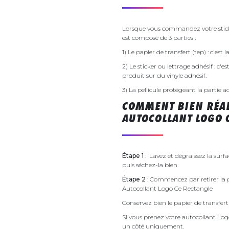
Lorsque vous commandez votre sticke
est composé de 3 parties :
1) Le papier de transfert (tep) : c'est
2) Le sticker ou lettrage adhésif : c'e
produit sur du vinyle adhésif.
3) La pellicule protégeant la partie a
COMMENT BIEN RÉAL
AUTOCOLLANT LOGO 
Étape 1
: Lavez et dégraissez la surf
puis séchez-la bien.
Étape 2
: Commencez par retirer la p
Autocollant Logo Ce Rectangle
Conservez bien le papier de transfert 
Si vous prenez votre autocollant Lo
un côté uniquement.