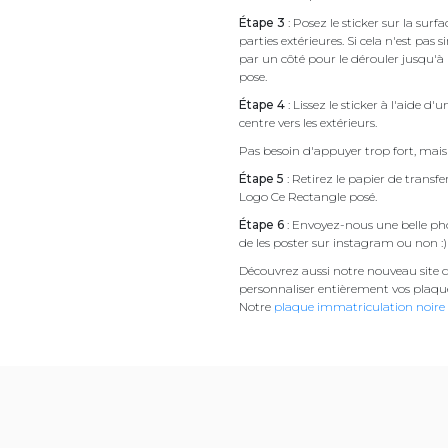
Étape 3
: Posez le sticker sur la sur
parties extérieures. Si cela n'est 
par un côté pour le dérouler jusqu'à l'
pose.
Étape 4
: Lissez le sticker à l'aide d'
centre vers les extérieurs.
Pas besoin d'appuyer trop fort, mais 
Étape 5
: Retirez le papier de transf
Logo Ce Rectangle posé.
Étape 6
: Envoyez-nous une belle pho
de les poster sur instagram ou non :)
Découvrez aussi notre nouveau site d
personnaliser entièrement vos plaqu
Notre
plaque immatriculation noire