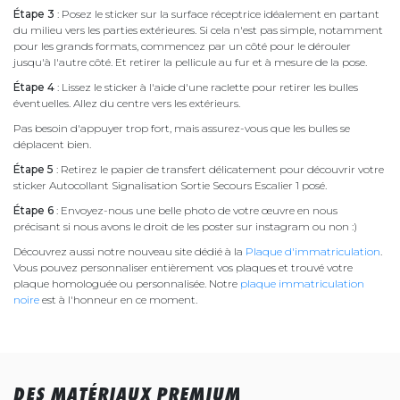
Étape 3
: Posez le sticker sur la surface réceptrice idéalement en partant
du milieu vers les parties extérieures. Si cela n'est pas simple, notamment
pour les grands formats, commencez par un côté pour le dérouler
jusqu'à l'autre côté. Et retirer la pellicule au fur et à mesure de la pose.
Étape 4
: Lissez le sticker à l'aide d'une raclette pour retirer les bulles
éventuelles. Allez du centre vers les extérieurs.
Pas besoin d'appuyer trop fort, mais assurez-vous que les bulles se
déplacent bien.
Étape 5
: Retirez le papier de transfert délicatement pour découvrir votre
sticker Autocollant Signalisation Sortie Secours Escalier 1 posé.
Étape 6
: Envoyez-nous une belle photo de votre œuvre en nous
précisant si nous avons le droit de les poster sur instagram ou non :)
Découvrez aussi notre nouveau site dédié à la
Plaque d'immatriculation
.
Vous pouvez personnaliser entièrement vos plaques et trouvé votre
plaque homologuée ou personnalisée. Notre
plaque immatriculation
noire
est à l'honneur en ce moment.
DES MATÉRIAUX PREMIUM