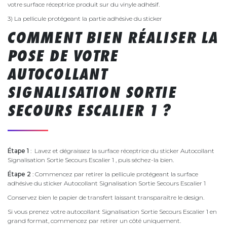
votre surface réceptrice produit sur du vinyle adhésif.
3) La pellicule protégeant la partie adhésive du sticker
COMMENT BIEN RÉALISER LA
POSE DE VOTRE
AUTOCOLLANT
SIGNALISATION SORTIE
SECOURS ESCALIER 1 ?
Étape 1
: Lavez et dégraissez la surface réceptrice du sticker Autocollant
Signalisation Sortie Secours Escalier 1 , puis séchez-la bien.
Étape 2
: Commencez par retirer la pellicule protégeant la surface
adhésive du sticker Autocollant Signalisation Sortie Secours Escalier 1
Conservez bien le papier de transfert laissant transparaître le design.
Si vous prenez votre autocollant Signalisation Sortie Secours Escalier 1 en
grand format, commencez par retirer un côté uniquement.