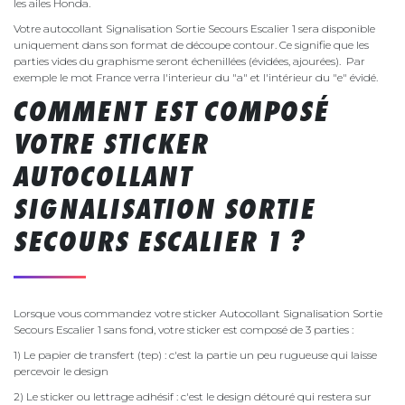
les ailes Honda.
Votre autocollant Signalisation Sortie Secours Escalier 1 sera disponible
uniquement dans son format de découpe contour. Ce signifie que les
parties vides du graphisme seront échenillées (évidées, ajourées). Par
exemple le mot France verra l'interieur du "a" et l'intérieur du "e" évidé.
COMMENT EST COMPOSÉ
VOTRE STICKER
AUTOCOLLANT
SIGNALISATION SORTIE
SECOURS ESCALIER 1 ?
Lorsque vous commandez votre sticker Autocollant Signalisation Sortie
Secours Escalier 1 sans fond, votre sticker est composé de 3 parties :
1) Le papier de transfert (tep) : c'est la partie un peu rugueuse qui laisse
percevoir le design
2) Le sticker ou lettrage adhésif : c'est le design détouré qui restera sur