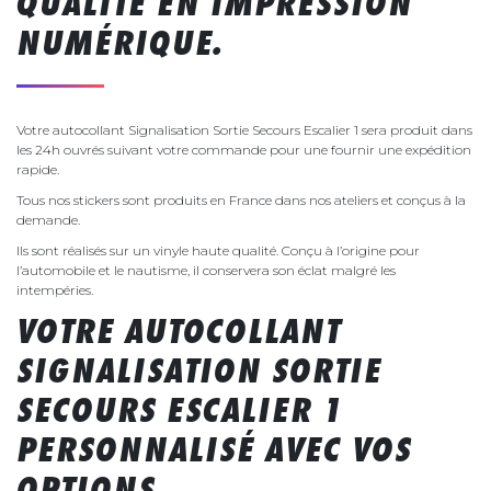
QUALITÉ EN IMPRESSION
NUMÉRIQUE.
Votre autocollant Signalisation Sortie Secours Escalier 1 sera produit dans
les 24h ouvrés suivant votre commande pour une fournir une expédition
rapide.
Tous nos stickers sont produits en France dans nos ateliers et conçus à la
demande.
Ils sont réalisés sur un vinyle haute qualité. Conçu à l’origine pour
l’automobile et le nautisme, il conservera son éclat malgré les
intempéries.
VOTRE AUTOCOLLANT
SIGNALISATION SORTIE
SECOURS ESCALIER 1
PERSONNALISÉ AVEC VOS
OPTIONS.