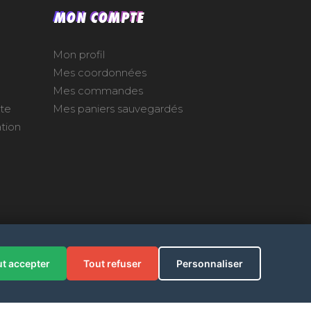
MON COMPTE
Mon profil
Mes coordonnées
Mes commandes
nte
Mes paniers sauvegardés
ation
t accepter
Tout refuser
Personnaliser