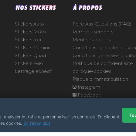
NOS STICKERS
À PROPOS
Stickers Auto
Foire Aux Questions (FAQ)
Stickers Moto
Remboursements
Stickers 4x4
Mentions légales
Stickers Camion
Conditions générales de ve
Stickers Quad
Conditions générales d'utilis
Stickers Vélo
Politique de confidentialité
Lettrage adhésif
politique-cookies
Plaque d'immatriculation
Instagram
Facebook
Tou
 analyser le trafic et personnaliser les contenus. En cliquant
 les cookies.
En savoir plus