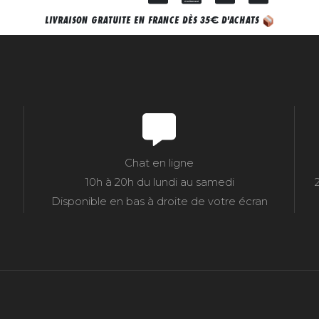
€
LIVRAISON GRATUITE EN FRANCE DÈS 35
D'ACHATS
Chat en ligne
10h à 20h du lundi au samedi
Disponible en bas à droite de votre écran