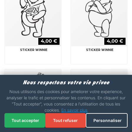
STICKER WINNIE
STICKER WINNIE
BOURRIQUET
Nous respectons votre vie privee
Nous utilisons des cookies pour ameliorer votre experience,
analyser le trafic et personnaliser les contenus. En cliquant sur
4,00 €
4,00 €
"Tout accepter", vous consentez a l'utilisation de tous les
cookies.
En savoir plus
STICKER WINNIE
STICKER WINNIE ET
BOURRIQUET
PORCINET
Tout accepter
Tout refuser
Personnaliser